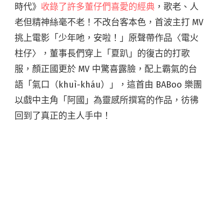
時代》
收錄了許多董仔們喜愛的經典
，歌老、人
老但精神絲毫不老！不改台客本色，首波主打 MV
挑上電影「少年吔，安啦！」原聲帶作品〈電火
柱仔〉，董事長們穿上「夏趴」的復古的打歌
服，顏正國更於 MV 中驚喜露臉，配上霸氣的台
語「氣口（khuì-kháu）」，這首由 BABoo 樂團
以戲中主角「阿國」為靈感所撰寫的作品，彷彿
回到了真正的主人手中！