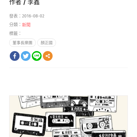
作者 /
李鑫
發表：2016-08-02
分類：
新聞
標籤：
董事長樂團
顏正國