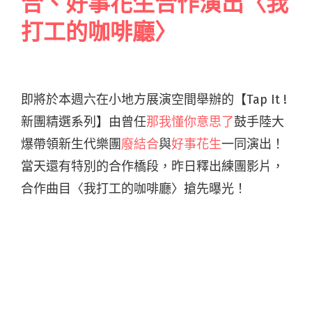
合、好事花生合作演出〈我
打工的咖啡廳〉
即將於本週六在小地方展演空間舉辦的【Tap It !
新團精選系列】由曾任
那我懂你意思了
鼓手陸大
爆帶領新生代樂團
廢結合
與
好事花生
一同演出！
當天還有特別的合作橋段，昨日釋出練團影片，
合作曲目〈我打工的咖啡廳〉搶先曝光！