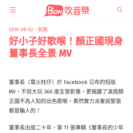
跳
至
主
要
2016-08-02・
新聞
內
好小子好歌喉！顏正國現身
容
董事長全景 MV
董事長〈電火柱仔〉於 Facebook 公布的短版
MV，不但大玩 360 度全景影像，更揭露了演員顏
正國不為人知的出色歌喉，果然實力派會說緊張
都是騙人的！
董事長出道二十年，第 11 張專輯《董事長的少年