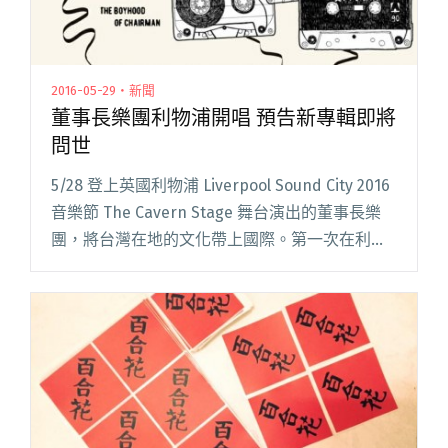
2016-05-29・新聞
董事長樂團利物浦開唱 預告新專輯即將
問世
5/28 登上英國利物浦 Liverpool Sound City 2016
音樂節 The Cavern Stage 舞台演出的董事長樂
團，將台灣在地的文化帶上國際。第一次在利物
浦舉辦演出，樂團除了將台灣傳統鑼鼓帶上舞
台，也特別訂製臉譜面閱讀全文 "董事長樂團利
物浦開唱 預告新專輯即將問世"