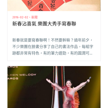
2016-02-02・新聞
新春沾喜氣 樂團大秀手寫春聯
新春就是要寫春聯啊！不然要幹嘛？過年前夕，
不少樂團在臉書分享了自己的書法作品，每組字
跡都非常有特色，有的筆力遒勁，有的圓潤可
愛，現在就一起來欣賞他們的大作。 董事長樂團
貝斯手大鈞，分享了全家人的作品，以剛勁有力
的筆法寫下了「搖滾不死大吉祥」閱讀全文 "新
春沾喜氣 樂團大秀手寫春聯"