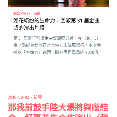
2020-10-04・新聞
如花繽紛的生命力：回顧第 31 屆金曲
獎的演出片段
第 31 屆流行音樂金曲獎頒獎典禮，今（10／3）
晚七點於台北流行音樂中心表演廳舉行。本次典
禮以「生命力」為題，盼在困難重重的 2020 年傳
遞希望，堅信如花盛開的新生將會到來。多組風
格迥異的演出，展現生命的繽紛多樣性，現在讓
我們一起來回顧閱讀全文 "如花繽紛的生命力：
回顧第 31 屆金曲獎的演出片段"
2016-08-02・
新聞
那我前鼓手陸大爆將與廢結