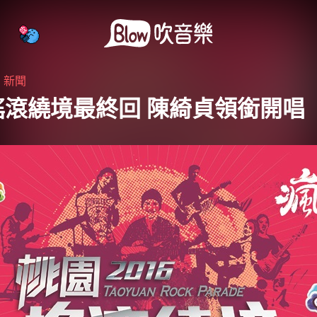
・
新聞
搖滾繞境最終回 陳綺貞領銜開唱