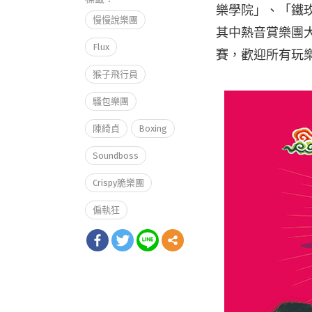
樂學院」、「鐵
慢慢說樂團
其中熱音賞樂團大
Flux
賽，歡迎所有玩
猴子飛行員
騷包樂團
陳綺貞
Boxing
Soundboss
Crispy脆樂團
偏執狂