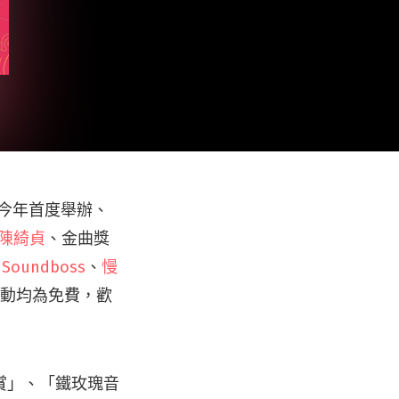
，今年首度舉辦、
陳綺貞
、金曲獎
oundboss
、
慢
動均為免費，歡
賞」、「鐵玫瑰音