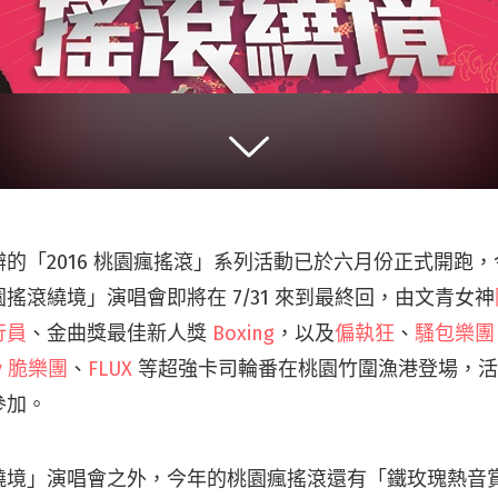
的「2016 桃園瘋搖滾」系列活動已於六月份正式開跑
搖滾繞境」演唱會即將在 7/31 來到最終回，由文青女神
行員
、金曲獎最佳新人獎
Boxing
，以及
偏執狂
、
騷包樂團 S
py 脆樂團
、
FLUX
等超強卡司輪番在桃園竹圍漁港登場，活
參加。
繞境」演唱會之外，今年的桃園瘋搖滾還有「鐵玫瑰熱音