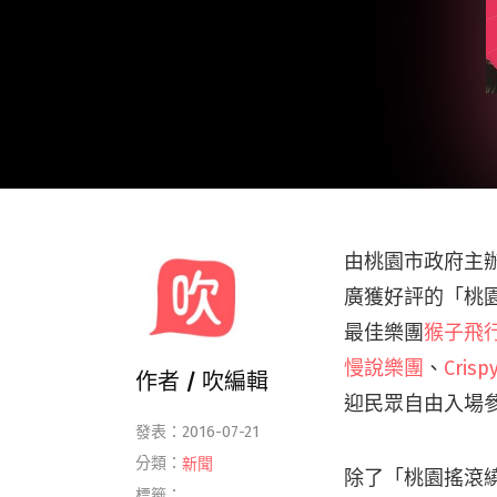
由桃園市政府主辦
廣獲好評的「桃園
最佳樂團
猴子飛
慢說樂團
、
Cris
作者 /
吹編輯
迎民眾自由入場
發表：2016-07-21
分類：
新聞
除了「桃園搖滾
標籤：