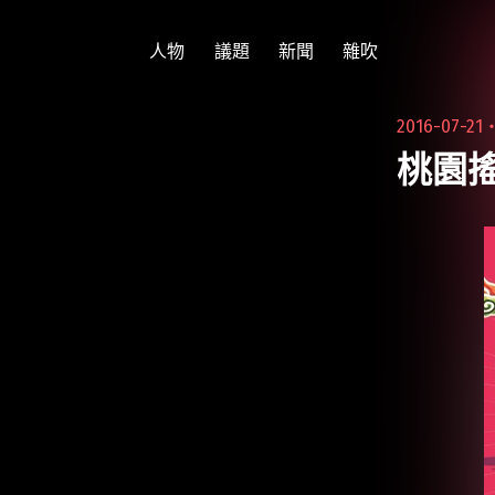
跳
至
人物
議題
新聞
雜吹
主
要
2016-07-21
內
桃園
容