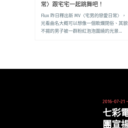
常〉跟宅宅一起跳舞吧！
Flux 昨日釋出新 MV〈宅男的戀愛日常〉，
光看曲名大概可以想像一個軟爛閉俗、其貌
不揚的男子被一群粉紅泡泡圍繞的光景
（笑），沒錯，故事描述一位宅男愛上了美
麗的體操老師，但只敢在家看著電視做做體
操，在腦中與對方ＯＯＸＸ卻不敢主動出
擊，於是，閱讀全文 "Flux 首波主打
MV〈宅男的戀愛日常〉跟宅宅一起跳舞
吧！"
2016-07-21
七彩
團宣