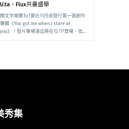
U.ta、Flux共襄盛舉
顏文字樂團TuT要在11月底發行第一張創作
專輯《You got me when I stare at
you》！發片專場演出將在12/17登場，找了
友團U.ta屋塔及Flux前來助陣，數位版本也
將在同天上架。 對於演出非常要求的他
們，不僅要閱讀全文 "TuT首張專輯即將誕
生 發片場U.ta、Flux共襄盛舉"
美秀集