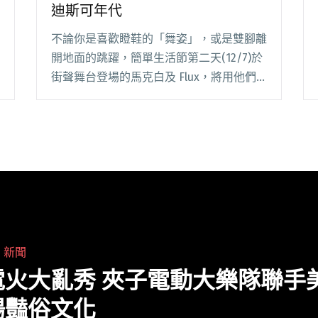
迪斯可年代
不論你是喜歡瞪鞋的「舞姿」，或是雙腳離
開地面的跳躍，簡單生活節第二天(12/7)於
街聲舞台登場的馬克白及 Flux，將用他們
的音樂旋律，進攻樂迷耳朵。 身為簡單生
活節常客，馬克白在成團之初就曾登上簡單
生活節舞台，當時他們相當興奮，很開心自
己閱讀全文 "Flux 首次參戰簡單生活節 帶你
回迪斯可年代"
・
新聞
電火大亂秀 夾子電動大樂隊聯手
揚豔俗文化