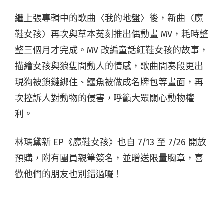
繼上張專輯中的歌曲〈我的地盤〉後，新曲〈魔
鞋女孩〉再次與草本菟刻推出偶動畫 MV，耗時整
整三個月才完成。MV 改編童話紅鞋女孩的故事，
描繪女孩與狼隻間動人的情感，歌曲間奏段更出
現狗被鎖鏈綁住、鱷魚被做成名牌包等畫面，再
次控訴人對動物的侵害，呼籲大眾關心動物權
利。
林瑪黛新 EP《魔鞋女孩》也自 7/13 至 7/26 開放
預購，附有團員親筆簽名，並贈送限量胸章，喜
歡他們的朋友也別錯過囉！