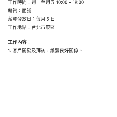
工作時間：週一至週五 10:00 – 19:00
薪資：面議
薪資發放日：每月 5 日
工作地點：台北市東區
工作內容
：
1. 客戶開發及拜訪，維繫良好關係。
2. 音樂推薦與粉絲頁經營。
3. 資料蒐集與上架。
4. 報表處理及成效追蹤。
5. 蒐集市場情報。
6. 其他交辦事務。
徵才條件
：
1. 對獨立音樂生態有興趣。