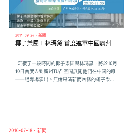
2014-09-24・新聞
椰子樂團＋林瑪黛 首度進軍中國廣州
沉寂了一段時間的椰子樂團與林瑪黛，將於10月
10日首度去到廣州TU凸空間展開他們在中國的唯
一一場專場演出。無論是清新而凶猛的椰子樂團
還是帶有迷幻電子色彩的林瑪黛，他們的現場你
都不容錯過。 椰子樂團成軍於2010年，由前阿霈
樂團閱讀全文 "椰子樂團＋林瑪黛 首度進軍中國
廣州"
2016-07-18・
新聞