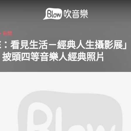
3・
新聞
FE：看見生活－經典人生攝影展」
、披頭四等音樂人經典照片