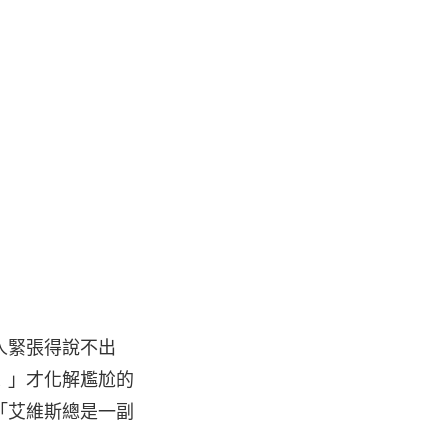
人緊張得說不出
！」才化解尷尬的
「艾維斯總是一副