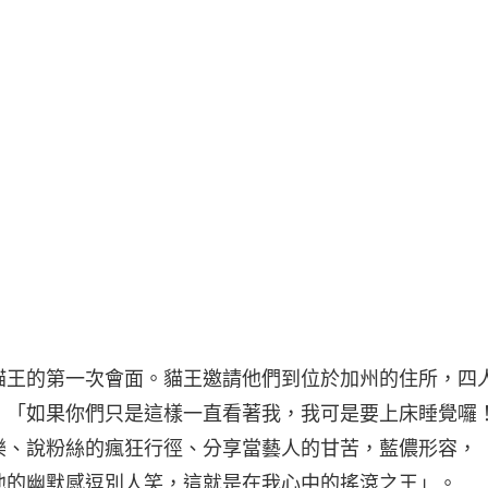
貓王的第一次會面。貓王邀請他們到位於加州的住所，四
：「如果你們只是這樣一直看著我，我可是要上床睡覺囉
樂、說粉絲的瘋狂行徑、分享當藝人的甘苦，藍儂形容，
他的幽默感逗別人笑，這就是在我心中的搖滾之王」。