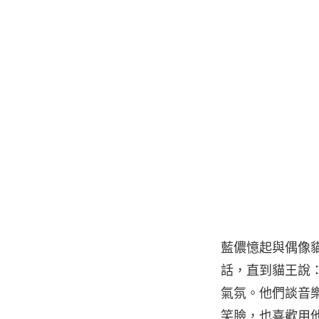
藍儂憶起與偶像
話，直到貓王說
氣氛。他們談音
笑臉，也喜歡用