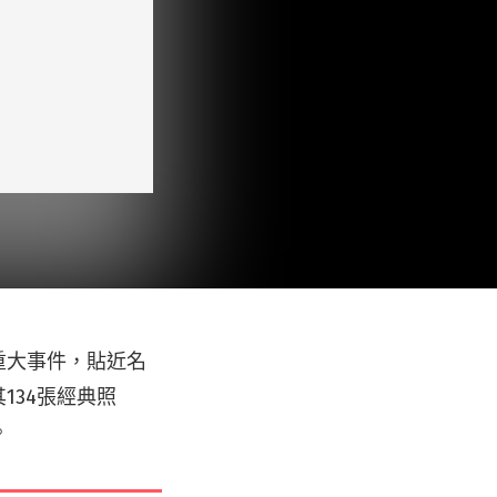
重大事件，貼近名
134張經典照
。