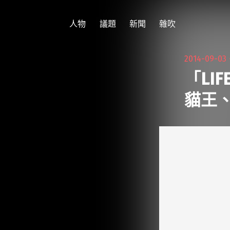
跳
至
人物
議題
新聞
雜吹
主
要
2014-09-0
內
「LI
容
貓王