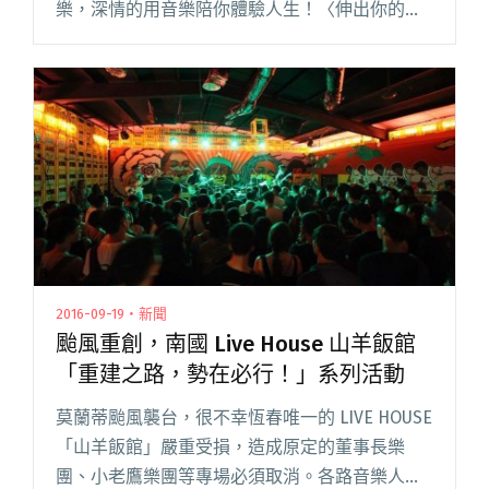
樂，深情的用音樂陪你體驗人生！〈伸出你的
手〉這是另一面從沒聽過的 COM’Z！ 十月連續推
出兩隻 MV，拍攝地點同樣都是海邊〈閱讀全文
"〈伸出你的手〉人生有苦有樂，COM’Z 放下樂器
深情陪你體驗！"
2016-09-19・新聞
颱風重創，南國 Live House 山羊飯館
「重建之路，勢在必行！」系列活動
莫蘭蒂颱風襲台，很不幸恆春唯一的 LIVE HOUSE
「山羊飯館」嚴重受損，造成原定的董事長樂
團、小老鷹樂團等專場必須取消。各路音樂人得