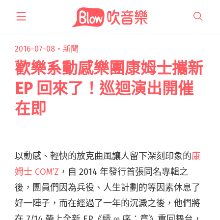
跳
至
主
要
2016-07-08・
新聞
內
歡樂系動感樂團康姆士攜新
容
EP 回來了！巡迴演出開催
在即
以動感、輕快的放克曲風讓人留下深刻印象的
康
姆士 COM’Z
，自 2014 年發行首張同名專輯之
後，團員們因為兵役、人生計劃的等因素休息了
好一陣子，而在經過了一年的沉澱之後，他們將
在 7/14 帶上全新 EP《續 ∞ 序：章》重回舞台，