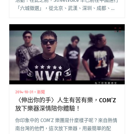
活動！在此之前，StreetVoice 早已前往中國進行
「六城徵選」，從北京、武漢、深圳、成都、西
安和上海這六個城市中，挑選出當地最令人驚豔
的樂團。在臥虎藏龍的中國，有哪些值得推薦的
好音樂閱讀全文 "小樹報新歌：好音樂無國界 六
城徵選誰奪冠？"
2014-10-31・新聞
〈伸出你的手〉人生有苦有樂，COM’Z
放下樂器深情陪你體驗！
你印象中的 COM’Z 樂團是什麼樣子呢？來自熱情
南台灣的他們，這次放下樂器，用最簡單的配