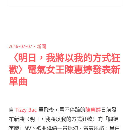
知訊息後，深感山羊飯館重建勢在必行，期望能
透過各類活動凝聚各方的援助力量。 山羊獲知大
家有此計畫，隨即閱讀全文 "颱風重創，南國
Live House 山羊飯館「重建之路，勢在必行！」
系列活動"
2016-07-07・
新聞
〈明日，我將以我的方式狂
歡〉電氣女王陳惠婷發表新
單曲
自
Tizzy Bac
單飛後，馬不停蹄的
陳惠婷
日前發
布新曲〈明日，我將以我的方式狂歡〉的「關鍵
字版」MV。歌曲延續一貫迷幻、電氣風格，黑白