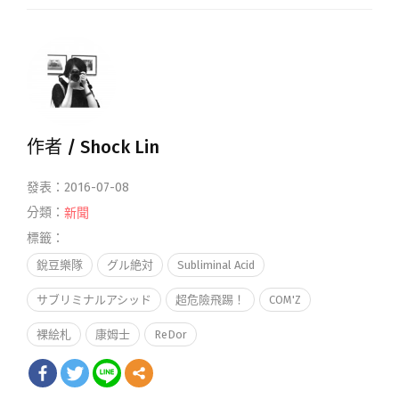
作者 /
Shock Lin
發表：2016-07-08
分類：
新聞
標籤：
銳豆樂隊
グル絶対
Subliminal Acid
サブリミナルアシッド
超危險飛踢！
COM'Z
裸絵札
康姆士
ReDor