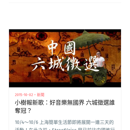
2015-10-02・新聞
小樹報新歌：好音樂無國界 六城徵選誰
奪冠？
10/4～10/6 上海簡單生活節即將展開一連三天的