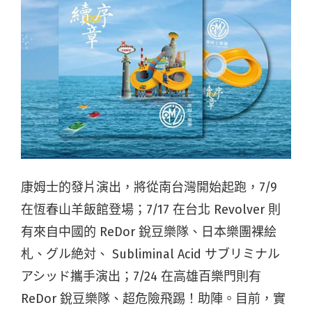
康姆士的發片演出，將從南台灣開始起跑，7/9
在恆春山羊飯館登場；7/17 在台北 Revolver 則
有來自中國的 ReDor 銳豆樂隊、日本樂團裸絵
札、グル絶対、 Subliminal Acid サブリミナル
アシッド攜手演出；7/24 在高雄百樂門則有
ReDor 銳豆樂隊、超危險飛踢！助陣。目前，實