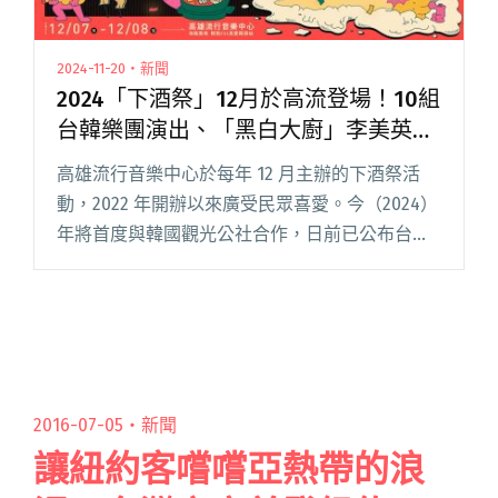
2024-11-20・新聞
2024「下酒祭」12月於高流登場！10組
台韓樂團演出、「黑白大廚」李美英將
親臨現場烹飪韓食
高雄流行音樂中心於每年 12 月主辦的下酒祭活
動，2022 年開辦以來廣受民眾喜愛。今（2024）
年將首度與韓國觀光公社合作，日前已公布台韓
樂團精彩卡司，今日（11/20）更宣布近期在串流
平台 Netflix 料理競賽節目《黑白大廚：料理階閱
讀全文 "2024「下酒祭」12月於高流登場！10組
台韓樂團演出、「黑白大廚」李美英將親臨現場
烹飪韓食"
2016-07-05・
新聞
讓紐約客嚐嚐亞熱帶的浪