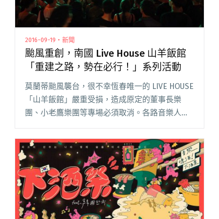
2016-09-19・新聞
颱風重創，南國 Live House 山羊飯館
「重建之路，勢在必行！」系列活動
莫蘭蒂颱風襲台，很不幸恆春唯一的 LIVE HOUSE
「山羊飯館」嚴重受損，造成原定的董事長樂
團、小老鷹樂團等專場必須取消。各路音樂人得
知訊息後，深感山羊飯館重建勢在必行，期望能
透過各類活動凝聚各方的援助力量。 山羊獲知大
家有此計畫，隨即閱讀全文 "颱風重創，南國
Live House 山羊飯館「重建之路，勢在必行！」
系列活動"