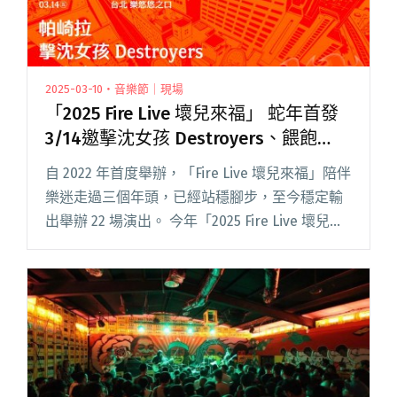
2025-03-10・音樂節｜現場
「2025 Fire Live 壞兒來福」 蛇年首發
3/14邀擊沈女孩 Destroyers、餵飽
豬、帕崎拉參演！
自 2022 年首度舉辦，「Fire Live 壞兒來福」陪伴
樂迷走過三個年頭，已經站穩腳步，至今穩定輸
出舉辦 22 場演出。 今年「2025 Fire Live 壞兒來
福」正式啟動，2025 首場將於 3 月 14 日在樂悠
悠之口登場。演閱讀全文 "「2025 Fire Live 壞兒
來福」 蛇年首發 3/14邀擊沈女孩 Destroyers、
餵飽豬、帕崎拉參演！"