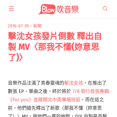
跳
至
主
要
2016-07-05・
新聞
內
擊沈女孩發片倒數 釋出自
容
製 MV〈那我不懂(妳意思
了)〉
音樂作品注滿了青春靈魂的
擊沈女孩
，在推出了
數張 EP、單曲之後，終於將於
7/8 發行首張專輯
《For you》並展開北中南專場巡迴
，而在這之
前，他們搶先釋出了新歌〈那我不懂（妳意思
了）〉MV，用他們一貫的幽默，DIY 自製最具擊