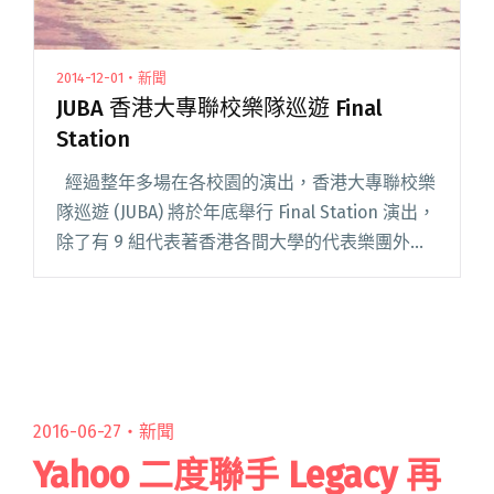
2014-12-01・新聞
JUBA 香港大專聯校樂隊巡遊 Final
Station
經過整年多場在各校園的演出，香港大專聯校樂
隊巡遊 (JUBA) 將於年底舉行 Final Station 演出，
除了有 9 組代表著香港各間大學的代表樂團外，
更邀請到泰國金屬大團 Retrospect 與 Sweet
Mull閱讀全文 "JUBA 香港大專聯校樂隊巡遊 Final
Station"
2016-06-27・
新聞
Yahoo 二度聯手 Legacy 再