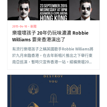
2015-04-10・新聞
樂壇壞孩子 20年仍玩味濃濃 Robbie
Williams 要來香港演出了
有流行樂壞孩子之稱英國歌手Robbie Williams將
於九月來臨香港，在去年新唱片推出之下舉行東
南亞巡演，暫時只宣佈香港一站。縱橫樂壇20多
年，由Talk That年代己經是呼風喚雨之壞孩子，
因與其他成員咬弦不和，及後離隊作獨立發展，
結閱讀全文 "樂壇壞孩子 20年仍玩味濃濃 Robbie
Williams 要來香港演出了"