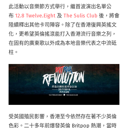
此活動以音樂節方式舉行，繼首波演出名單公
布
12.8 Twelve.Eight
及
The Sulis Club
後，將
會
陸續釋出其他卡司陣容。除了在香港復興英搖文
化，更希望英倫搖滾能打入香港流行音樂之列，
在固有的廣東歌以外成為本地音樂代表之中流砥
柱。
受英國殖民影響，香港至今依然存在著不少英倫
色彩。二十多年前爆發英倫 Britpop 熱潮，當時