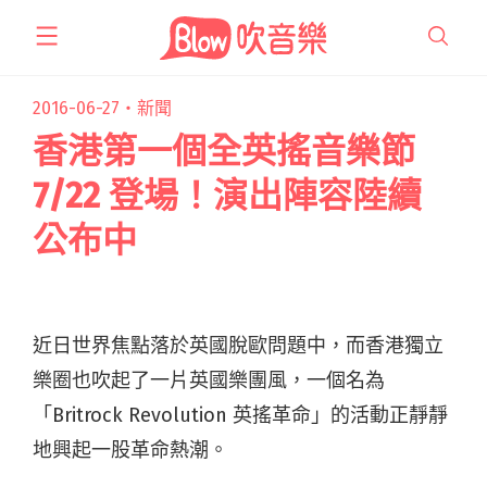
跳
至
主
要
2016-06-27・
新聞
內
香港第一個全英搖音樂節
容
7/22 登場！演出陣容陸續
公布中
近日世界焦點落於英國脫歐問題中，而香港獨立
樂圈也吹起了一片英國樂團風，一個名為
「
Britrock Revolution
英搖革命」的活動正靜靜
地興起一股革命熱潮。