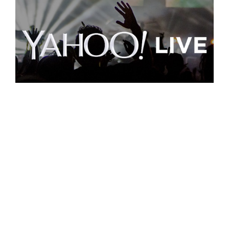
今年也將透過演出製作的提升與收看體驗的全面
進化，Yahoo 奇摩與 Legacy 期許帶給樂迷更高
品質的影音體驗！《Yahoo x Legacy 演唱會直播
2016》由曾獲 2010 年金曲獎最佳樂團的 1976 於
6/24 先發上陣（
目前可觀賞完整版重播
），此系
列直播演唱會一路熱鬧唱到 2016 年底，更多精
彩豪華卡司也將陸續登場，為華語音樂圈掀起直