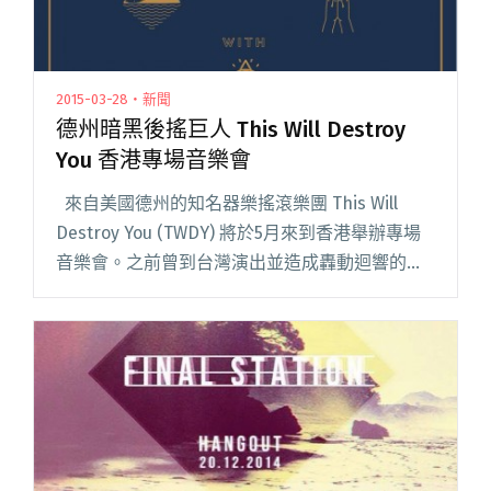
2015-03-28・新聞
德州暗黑後搖巨人 This Will Destroy
You 香港專場音樂會
來自美國德州的知名器樂搖滾樂團 This Will
Destroy You (TWDY) 將於5月來到香港舉辦專場
音樂會。之前曾到台灣演出並造成轟動迴響的
TWDY，2005年成立於美國德克薩斯州，成立之
初本來由吉他手 Jer閱讀全文 "德州暗黑後搖巨人
This Will Destroy You 香港專場音樂會"