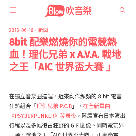
跳
至
主
要
2016-06-16・
新聞
內
8bit 配樂燃燒你的電競熱
容
血！理化兄弟 x A.V.A. 戰地
之王「AIC 世界盃大賽 」
在獨立音樂圈這端，近來動作頻頻的 8 bit 電音
狂熱組合「
理化兄弟 P.C.B
」，
在全新單曲
《PSYBERPUNKER》發表後
，陸續宣布日本演出
行程以及多幅復古狂野的 GIF 圖像。同時電玩界
一頭，戰地之王「AIC 世界盃大賽 」正摩拳霍