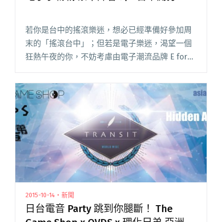
若你是台中的搖滾樂迷，想必已經準備好參加周
末的「搖滾台中」；但若是電子樂迷，渴望一個
狂熱午夜的你，不妨考慮由電子潮流品牌 E for
Electro 為慶祝五周年而辦的「電子爭霸戰 」主
題派對。
2015-10-14・新聞
日台電音 Party 跳到你腿斷！ The