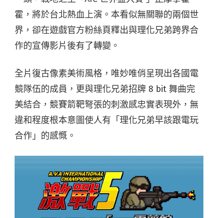
霍，將於台北熱血上演。本看似無關聯的兩個世
界，卻在遊戲官方粉絲頁釋出與理化兄弟跨界合
作的宣傳影片後有了轉變。
全片復古像素美術風格，唯妙唯俏呈現出各國電
競隊伍的成員，更與理化兄弟招牌 8 bit 舞曲完
美結合，競賽箭靶弩張的刺激感忠實表現外，無
違和程度根本意圖使人有「理化兄弟早該跟電玩
合作」的感慨。