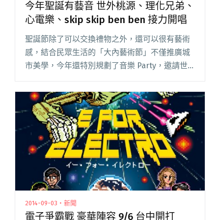
今年聖誕有藝音 世外桃源、理化兄弟、
心電樂、skip skip ben ben 接力開唱
聖誕節除了可以交換禮物之外，還可以很有藝術
感，結合民眾生活的「大內藝術節」不僅推廣城
市美學，今年還特別規劃了音樂 Party，邀請世
外桃源、理化兄弟、心電樂以及 skip skip ben
ben 於 12/26 本周六開唱，與大家度過一個閱讀
全文 "今年聖誕有藝音 世外桃源、理化兄弟、心
電樂、skip skip ben ben 接力開唱"
2014-09-03・新聞
電子爭霸戰 豪華陣容 9/6 台中開打