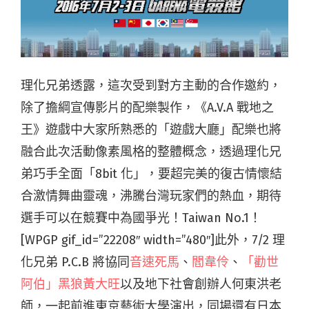
理化兄弟透露，這次受到對方主動的合作邀約，
除了擔綱宣傳影片的配樂製作，《A.V.A 戰地之
王》遊戲中大家所熟悉的「
遊戲大廳」配樂也將
融合此次活動像素風格的整體概念，透過理化兄
弟巧手全面「8bit 化」，要超完美的復古情懷結
合激情舞曲靈魂，沸騰台灣玩家們的熱血，期待
選手可以在競賽中為國爭光！Taiwan No.1！
[WPGP gif_id=”22208″ width=”480″]此外，7/2 理
化兄弟 P.C.B 將協同
音速死馬
、
閻韋伶
、
「勸世
阿伯」黑狼黃大旺
以及地下社會創辦人何東洪老
師，一起前進東京藝術大學演出，同場還有日本