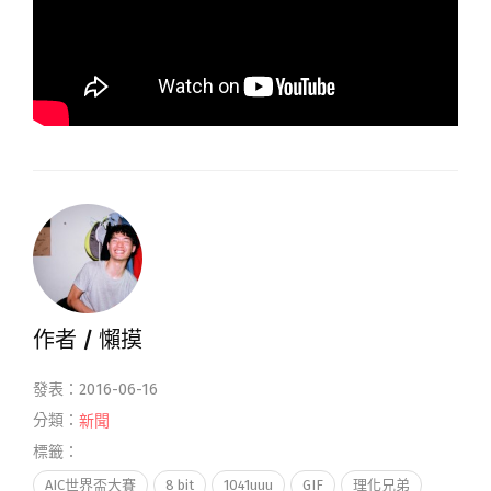
作者 /
懶摸
發表：2016-06-16
分類：
新聞
標籤：
AIC世界盃大賽
8 bit
1041uuu
GIF
理化兄弟