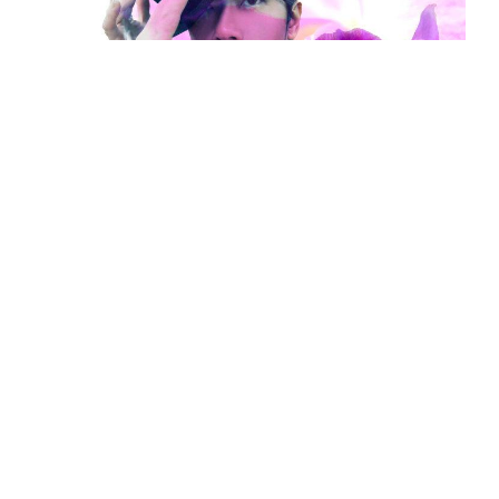
多年堅持電子奇幻曲風的李雨寰在臉書自信表白：「休要以為
我跟不上這時代，我只是堅持我想要的風采。」
早在華語樂壇滿是內斂情歌的年代，李雨寰 1996
年即以少見的電音組合 DMDM 出道，不只首張作
品即獲金曲獎最佳新人獎提名，大膽探索靈愛的
華麗電子
風格更在當時的音樂圈激盪出一股前衛
的漣漪，多元不受限的創作能量，也為莫文蔚、
楊乃文、鄭秀文、劉若因、陳奕迅等人寫下多首