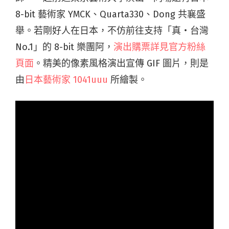
8-bit 藝術家 YMCK、Quarta330、Dong 共襄盛
舉。若剛好人在日本，不仿前往支持「真・台灣
No.1」的 8-bit 樂團阿，
演出購票詳見官方粉絲
頁面
。精美的像素風格演出宣傳 GIF 圖片，則是
由
日本藝術家 1041uuu
所繪製。