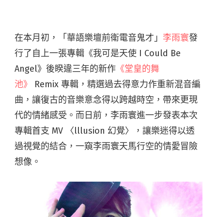
在本月初，「華語樂壇前衛電音鬼才」
李雨寰
發
行了自上一張專輯《我可是天使 I Could Be
Angel》後睽違三年的新作
《堂皇的舞
池》
Remix 專輯，精選過去得意力作重新混音編
曲，讓復古的音樂意念得以跨越時空，帶來更現
代的情緒感受。而日前，李雨寰進一步發表本次
專輯首支 MV 〈lllusion 幻覺〉，讓樂迷得以透
過視覺的結合，一窺李雨寰天馬行空的情愛冒險
想像。