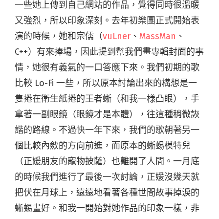
一些她上傳到自己網站的作品，覺得同時很溫暖
又強烈，所以印象深刻。去年初樂團正式開始表
演的時候，她和宗儒（
vuLner
、
MassMan
、
C++）有來捧場，因此提到幫我們畫專輯封面的事
情，她很有義氣的一口答應下來。我們初期的歌
比較 Lo-Fi 一些，所以原本討論出來的構想是一
隻捲在衛生紙捲的王者蜥（和我一樣凸眼），手
拿著一副眼鏡（眼鏡才是本體），往這種稍微詼
諧的路線。不過快一年下來，我們的歌朝著另一
個比較內斂的方向前進，而原本的蜥蜴模特兒
（正媛朋友的寵物披薩）也離開了人間。一月底
的時候我們進行了最後一次討論，正媛沒幾天就
把伏在月球上，遠遠地看著各種世間故事掉淚的
蜥蜴畫好。和我一開始對她作品的印象一樣，非