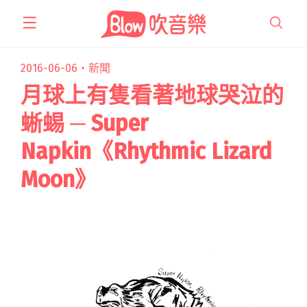
跳
至
主
要
2016-06-06・
新聞
內
月球上有隻看著地球哭泣的
容
蜥蜴 ─ Super
Napkin《Rhythmic Lizard
Moon》