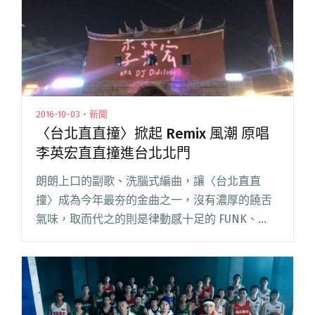
2016-10-03・新聞
〈台北直直撞〉掀起 Remix 風潮 原唱
李英宏直直撞進台北北門
朗朗上口的副歌、洗腦式編曲，讓〈台北直直
撞〉成為今年最夯的金曲之一，沒有濃厚的饒舌
氣味，取而代之的則是律動感十足的 FUNK、
DISCO，甚至是藍調以及電子元素。李英宏的新
專輯不但掀起了新式台語音樂風潮，80 年代的復
古美學也隨之席捲而來，閱讀全文 "〈台北直直
撞〉掀起 Remix 風潮 原唱李英宏直直撞進台北北
門"