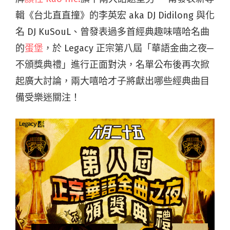
輯《台北直直撞》的李英宏 aka DJ Didilong 與化
名 DJ KuSouL、曾發表過多首經典趣味嘻哈名曲
的
蛋堡
，於 Legacy 正宗第八屆「華語金曲之夜─
不頒獎典禮」進行正面對決，名單公布後再次掀
起廣大討論，兩大嘻哈才子將獻出哪些經典曲目
備受樂迷關注！