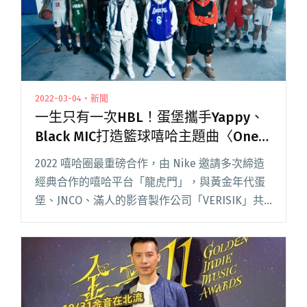
2022-03-04・新聞
一生只有一次HBL！蛋堡攜手Yappy、
Black MIC打造籃球嘻哈主題曲〈One
Time〉
2022 嘻哈圈最重磅合作，由 Nike 邀請多次締造
經典合作的嘻哈平台「龍虎門」，與黃金年代蛋
堡、JNCO、滿人的影音製作公司「VERISIK」共
同聯手，為籃球與嘻哈圈帶來驚喜跨界合作主題
曲〈One Time〉。歌曲由蛋堡操刀製作，並帶著
閱讀全文 "一生只有一次HBL！蛋堡攜手Yappy、
Black MIC打造籃球嘻哈主題曲〈One Time〉"