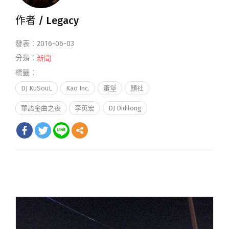
作者 /
Legacy
發表：2016-06-03
分類：
新聞
標籤：
DJ KuSouL
Kao Inc.
蛋堡
顏社
華語金曲之夜
李英宏
DJ Didilong