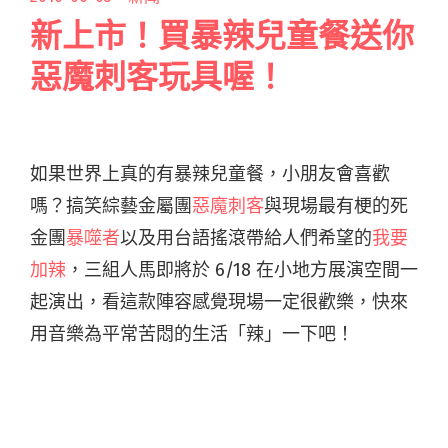
新上市！買暴辣兒童餐送你
惡魔刺客玩具喔！
如果世界上真的有暴辣兒童餐，小朋友會喜歡
嗎？搞笑綜藝金屬團
惡魔刺客
與現場最有梗的死
金團
暴噬者
以及用台語搖滾帶給人們希望的
我要
加辣
，三組人馬即將於 6/18 在小地方展演空間一
起演出，看這款陣容感覺現場一定很歡樂，快來
用音樂為平常苦悶的生活「辣」一下吧！