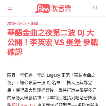
跳
至
主
要
2016-06-03・
新聞
內
華語金曲之夜第二波 DJ 大
容
公開！李英宏 V.S 蛋堡 參戰
確認
陣容一年狂過一年的 Legacy 正宗「華語金曲之
夜」，繼公布第一波 DJ 名單──楊大正與鄭宜
農，獲得廣大樂迷迴響後，秉持打造曲風更多元
的華語大舞廳精神，今年特別邀請到嘻哈音樂廠
牌
顏社 Kao Inc.
旗下兩大話題型男──甫發表新專