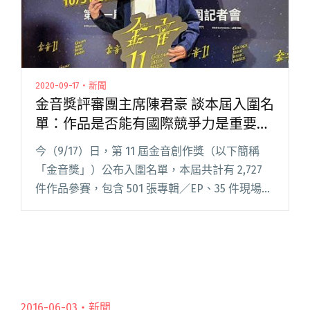
2020-09-17・新聞
金音獎評審團主席陳君豪 談本屆入圍名
單：作品是否能有國際競爭力是重要的
指標
今（9/17）日，第 11 屆金音創作獎（以下簡稱
「金音獎」）公布入圍名單，本屆共計有 2,727
件作品參賽，包含 501 張專輯／EP、35 件現場演
出影片，評選後有 113 件作品入圍，角逐 21 個獎
項。女巫店及創辦人彭郁晶獲得特別閱讀全文
"金音獎評審團主席陳君豪 談本屆入圍名單：作
品是否能有國際競爭力是重要的指標"
2016-06-03・
新聞