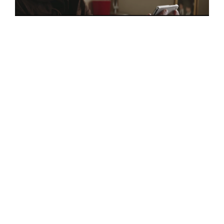
《Life Line》是獲奧斯卡獎加冕編劇 Armando Bo 所執導的劇
情短片。講述以手機為主軸的奇幻故事，片中擔綱男主角的王
力宏，於愛情、冒險、懸疑交織的緊湊劇情裡呈現多樣化演
技。
「我收到訊息的時候，一直以為是什麼詐騙，所
以沒多想什麼。但那位音樂總監仍積極地聯絡
我，我才慢慢相信這是真的。」說到接到信件時
的感觸，黃玠瑋除了感到不可置信外，同時也表
現的十分謹慎。
負責聯繫的 Patrick Oliver 是來自紐約獲獎無數
的知名製作公司
Bullet
的音樂總監；黃玠瑋表示