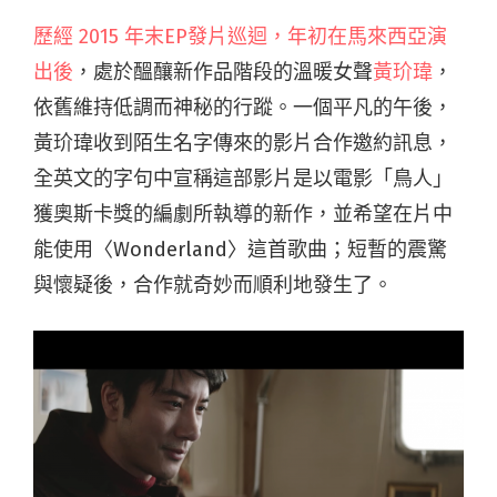
歷經
2015 年末EP發片巡迴
，年初在
馬來西亞演
出後
，處於醞釀新作品階段的溫暖女聲
黃玠瑋
，
依舊維持低調而神秘的行蹤。一個平凡的午後，
黃玠瑋收到陌生名字傳來的影片合作邀約訊息，
全英文的字句中宣稱這部影片是以電影「鳥人」
獲奧斯卡獎的編劇所執導的新作，並希望在片中
能使用〈Wonderland〉
這首歌曲；短暫的震驚
與懷疑後，合作就奇妙而順利地發生了。