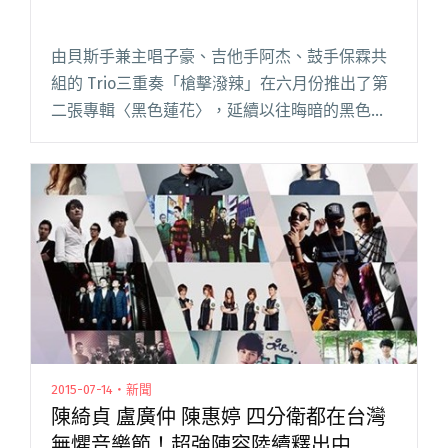
由貝斯手兼主唱子豪、吉他手阿杰、鼓手保霖共
組的 Trio三重奏「槍擊潑辣」在六月份推出了第
二張專輯〈黑色蓮花〉，延續以往晦暗的黑色幽
默，在精湛的演奏技巧中，冷眼而尖銳地直指核
心。八月份開始，他們將帶著新歌巡迴全台，演
出場次包括 8/13 台閱讀全文 "黑色蓮花恣意綻放
槍擊潑辣巡迴全台"
2015-07-14・新聞
陳綺貞 盧廣仲 陳惠婷 四分衛都在台灣
無懼音樂節！超強陣容陸續釋出中