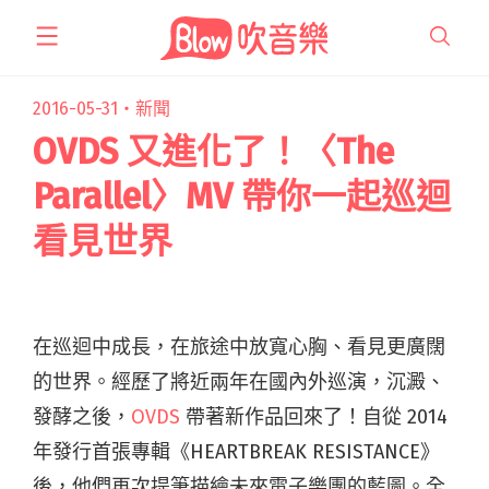
跳
至
主
要
2016-05-31・
新聞
內
OVDS 又進化了！〈The
容
Parallel〉MV 帶你一起巡迴
看見世界
在巡迴中成長，在旅途中放寬心胸、看見更廣闊
的世界。經歷了將近兩年在國內外巡演，沉澱、
發酵之後，
OVDS
帶著新作品回來了！自從 2014
年發行首張專輯《HEARTBREAK RESISTANCE》
後，他們再次提筆描繪未來電子樂團的藍圖。全