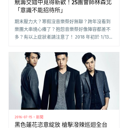
觥籌交錯中覓得新歡！25團會師林森北
「意識不能招待所」
期末壓力大？寒假沒音樂祭好無聊？跨年沒看到
樂團大串燒心癢了？抱怨音樂祭好像陣容都差不
多？有以上症狀者請注意了！ 2018 年初於 1/13、
14 打頭陣的「意識不能招待所-林森北一泊二日
音樂祭」就是你的解藥！ 林森北喧嘩再起，雙日
雙舞台共有閱讀全文 "觥籌交錯中覓得新歡！25
團會師林森北「意識不能招待所」"
2016-07-15・新聞
黑色蓮花恣意綻放 槍擊潑辣巡迴全台