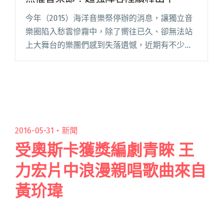
今年（2015）海洋音樂祭停辦的消息，讓獨立音
樂圈陷入愁雲慘霧中，除了嚮往已久、卻無法站
上大舞台的樂團們感到失落遺憾，近期有不少即
將舉辦的音樂祭也紛紛被關切，甚至開始擔心票
房與整個活動的安全性。在如此低迷的社會氣氛
下，忽然殺出了一個振奮人心閱讀全文 "陳綺貞
盧廣仲 陳惠婷 四分衛都在台灣無懼音樂節！超強
陣容陸續釋出中"
2016-05-31・
新聞
受奧斯卡獲獎編劇青睞 王
力宏片中浪漫親唱歌曲來自
黃玠瑋