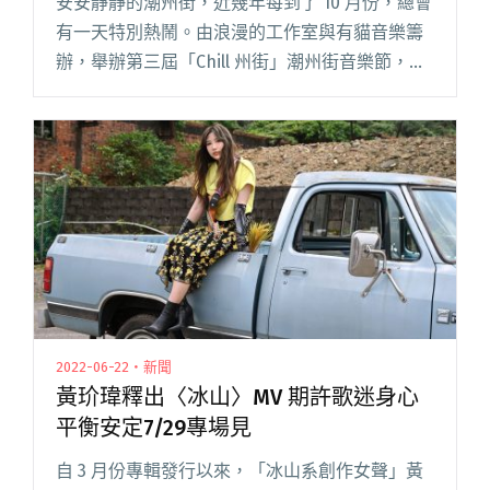
安安靜靜的潮州街，近幾年每到了 10 月份，總會
有一天特別熱鬧。由浪漫的工作室與有貓音樂籌
辦，舉辦第三屆「Chill 州街」潮州街音樂節，近
日公布第三波表演名單，目前共計 9 組音樂人確
定參與演出！ 2017 「Chill 州街」潮州街音樂閱
讀全文 "2017「Chill 州街」潮州街音樂節前三波
表演名單公布！黃玠瑋、Deca joins確定參演"
2022-06-22・新聞
黃玠瑋釋出〈冰山〉MV 期許歌迷身心
平衡安定7/29專場見
自 3 月份專輯發行以來，「冰山系創作女聲」黃