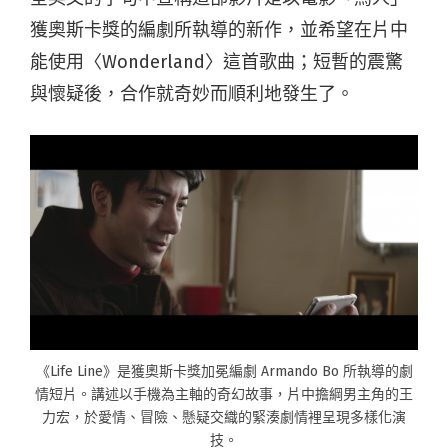
獲奧斯卡獎的編劇所執導的新作，並希望在片中
能使用〈Wonderland〉
這首歌曲；短暫的震驚
與懷疑後，合作就奇妙而順利地發生了。
《Life Line》是獲奧斯卡獎加冕編劇 Armando Bo 所執導的劇
情短片。講述以手機為主軸的奇幻故事，片中擔綱男主角的王
力宏，於愛情、冒險、懸疑交織的緊湊劇情裡呈現多樣化演
技。