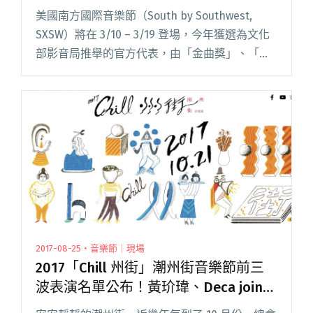
眼、DJ 問號代表參演
美國南方國際音樂節（South by Southwest,
SXSW）將在 3/10 – 3/19 登場，今年獲選為文化
部影音局推舉的官方代表，由「金曲獎」、「金
音獎」及國內外讚譽崛起的各方好手共同組成，
包括曾獲「金曲獎」榮耀的閱讀全文 "金曲金音
好手進軍 SXSW 葛仲珊、Matzka、Hello Nico、
黃玠瑋、孔雀眼、DJ 問號代表參演"
2017-08-25・音樂節｜現場
2017「Chill 州街」潮州街音樂節前三
波表演名單公布！黃玠瑋、Deca joins
確定參演