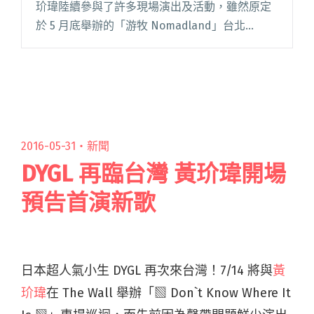
玠瑋陸續參與了許多現場演出及活動，雖然原定
於 5 月底舉辦的「游牧 Nomadland」台北
Legacy 專場演唱會因疫情延後至 7 月 29 日，但
玠瑋堅定地向歌迷們喊話：「只要大家好好保持
閱讀全文 "黃玠瑋釋出〈冰山〉MV 期許歌迷身心
平衡安定7/29專場見"
2016-05-31・
新聞
DYGL 再臨台灣 黃玠瑋開場
預告首演新歌
日本超人氣小生 DYGL 再次來台灣！7/14 將與
黃
玠瑋
在 The Wall 舉辦「▧ Don`t Know Where It