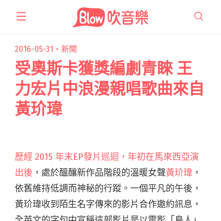
跳
至
主
要
2016-05-31・
新聞
內
受奧斯卡獲獎編劇青睞 王
容
力宏片中浪漫親唱歌曲來自
黃玠瑋
歷經
2015 年末EP發片巡迴
，年初在
馬來西亞演
出後
，處於醞釀新作品階段的溫暖女聲
黃玠瑋
，
依舊維持低調而神秘的行蹤。一個平凡的午後，
黃玠瑋收到陌生名字傳來的影片合作邀約訊息，
全英文的字句中宣稱這部影片是以電影「鳥人」