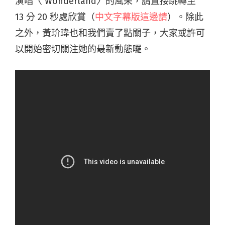
演唱〈 Wonderland〉的風采，請直接跳轉至
13
分
20
秒處欣賞（
中文字幕版這邊請
）。除此
之外，黃玠瑋也和我們賣了點關子，大家或許可
以開始密切關注她的最新動態囉。