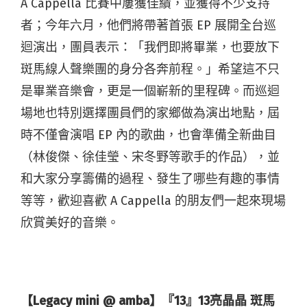
A Cappella 比賽中屢獲佳績，並獲得不少支持
者；今年六月，他們將帶著首張 EP 展開全台巡
迴演出，團員表示：「我們即將畢業，也要放下
斑馬線人聲樂團的身分各奔前程。」希望這不只
是畢業音樂會，更是一個嶄新的里程碑。而巡迴
場地也特別選擇團員們的家鄉做為演出地點，屆
時不僅會演唱 EP 內的歌曲，也會準備全新曲目
（林俊傑、徐佳瑩、宋冬野等歌手的作品），並
和大家分享籌備的過程、發生了哪些有趣的事情
等等，歡迎喜歡 A Cappella 的朋友們一起來現場
欣賞美好的音樂。
【Legacy mini @ amba】『13』13亮晶晶 斑馬