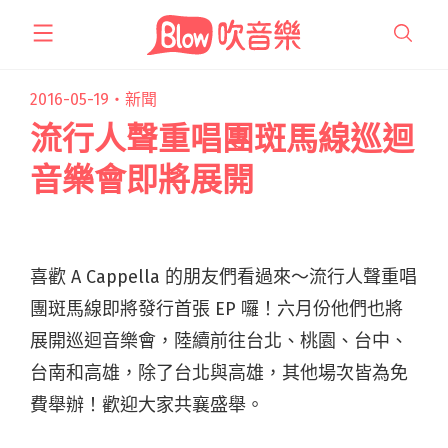
跳
至
主
要
2016-05-19・
新聞
內
流行人聲重唱團斑馬線巡迴
容
音樂會即將展開
喜歡 A Cappella 的朋友們看過來～流行人聲重唱
團斑馬線即將發行首張 EP 囉！六月份他們也將
展開巡迴音樂會，陸續前往台北、桃園、台中、
台南和高雄，除了台北與高雄，其他場次皆為免
費舉辦！歡迎大家共襄盛舉。