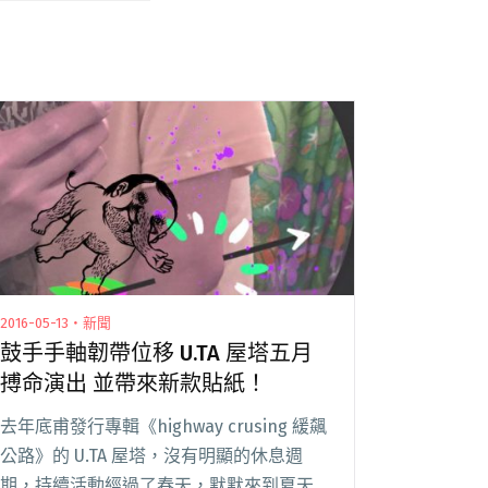
2016-05-13・新聞
鼓手手軸韌帶位移 U.TA 屋塔五月
搏命演出 並帶來新款貼紙！
去年底甫發行專輯《highway crusing 緩飆
公路》的 U.TA 屋塔，沒有明顯的休息週
期，持續活動經過了春天，默默來到夏天，