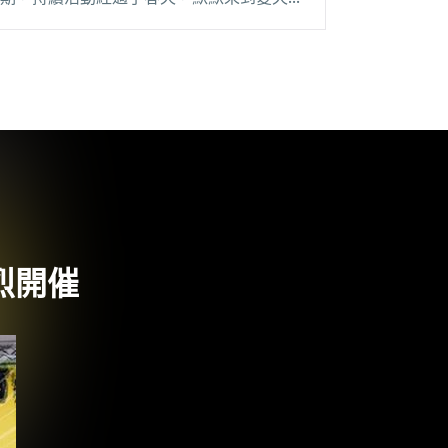
眼看五月份仍排著一檔檔的演出，今日早先
官方紛絲頁卻傳來令樂迷擔憂的噩耗：鼓手
JC 的手肘長骨刺了（正確病閱讀全文 "鼓手
手軸韌帶位移 U.TA 屋塔五月搏命演出 並帶
來新款貼紙！"
烈開催