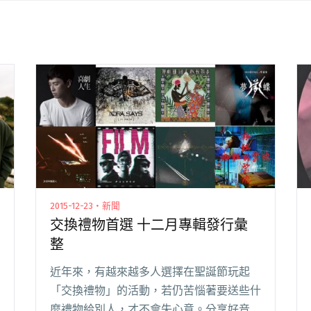
2015-12-23・新聞
交換禮物首選 十二月專輯發行彙
整
近年來，有越來越多人選擇在聖誕節玩起
「交換禮物」的活動，若仍苦惱著要送些什
麼禮物給別人，才不會失心意。分享好音