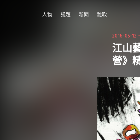
跳
至
人物
議題
新聞
雜吹
主
要
2016-05-12
內
江山
容
營》