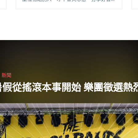
樂、好專輯給最好的朋友，也是一份很好的
大禮。一起來看看 Blow 為各位整理的十二
月專輯發行情報。 12/02 U.TA 屋塔《H閱讀
全文 "交換禮物首選 十二月專輯發行彙整"
・
新聞
暑假從搖滾本事開始 樂團徵選熱