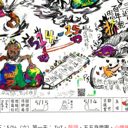
：5/14（六）第一天：
TuT、
龍頭
、
五五身樂團、
小嫩豬 