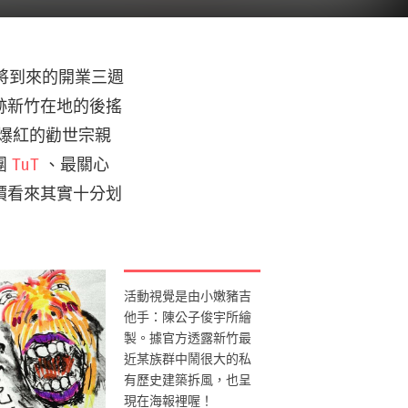
即將到來的開業三週
跡新竹在地的後搖
爆紅的勸世宗親
團
TuT
、最關心
價看來其實十分划
活動視覺是由小嫩豬吉
他手：陳公子俊宇所繪
製。據官方透露新竹最
近某族群中鬧很大的私
有歷史建築拆風，也呈
現在海報裡喔！