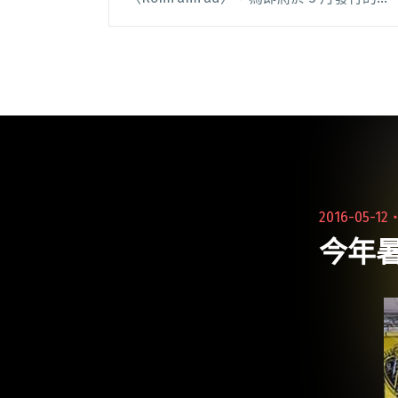
專輯暖身。樂團成員坦言，這次的創作經驗
與過往截然不同，並且每首閱讀全文
"Triple Deer釋出全新單曲
〈Romi’ami’ad〉 預告新專輯即將在3月問
世"
2016-05-12
今年