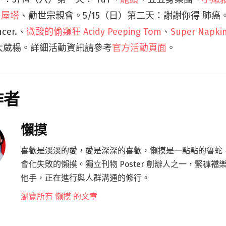
A 屋塔
、勸世宗親會。
5/15（日）第二天：謝謝你得 肺癌。 Th
ncer.、
微酸的偷窺狂 Acidy Peeping Tom
、
Super Napki
大葳楊。詳細活動資訊請參考
官方活動頁面
。
作者
懶摸
喜歡是淡淡的愛，愛是深深的喜歡，懶摸是一點點的魯蛇
會化失敗的懶摸。獨立刊物 Poster 創辦人之一，緊褲襠
他手，正在進行與人群溝通的修行。
瀏覽所有 懶摸 的文章