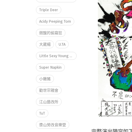
Triple Deer
Acidy Peeping Tom
微酸的偷窺狂
大葳楊
U.TA
Little Sexy Young Pig
Super Napkin
小嫩豬
勸世宗親會
江山藝改所
TuT
漿山勞改音樂營
完整演出陣容如下