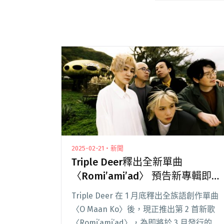
2025-02-21・新聞
Triple Deer釋出全新單曲
〈Romi’ami’ad〉 預告新專輯即將
在3月問世
Triple Deer 在 1 月底釋出全族語創作單曲
〈O Maan Ko〉後，現正推出第 2 首新歌
〈Romi’ami’ad〉，為即將於 3 月發行的新