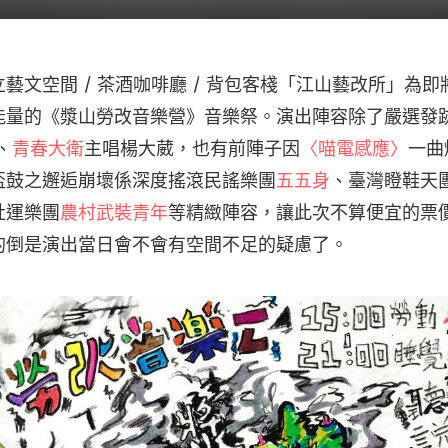
藝文空間 / 茶酒咖啡廳 / 背包客棧「江山藝改所」為
能量的《漿山勞改音樂營》音樂祭。演出陣容除了嚴選發
、
青春大衛
主唱楊大葳，也有前陣子因
〈喵電感應〉
一曲
盃鼓之邂逅崩壞係深度搖滾民謠樂團
五五身
、臺灣瞪鞋天
社運樂團
農村武裝青年
等精緻陣容，讓此次不算便宜的票
的倒是演出當日會不會有空間不足的疑慮了。