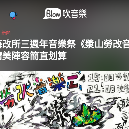
・
新聞
藝改所三週年音樂祭《漿山勞改
精美陣容簡直划算