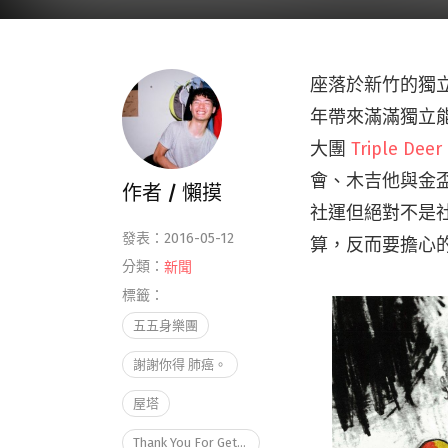
座落於新竹的獨立
年帶來滿滿獨立
大團
Triple Deer
會、木吉他與金
作者 /
懶摸
社運但絕對不是
發表：2016-05-12
算，反而要擔心
分類：
新聞
標籤：
五五身樂團
謝謝你得 肺癌。
屋塔
Thank You For Getting Lung Cancer.