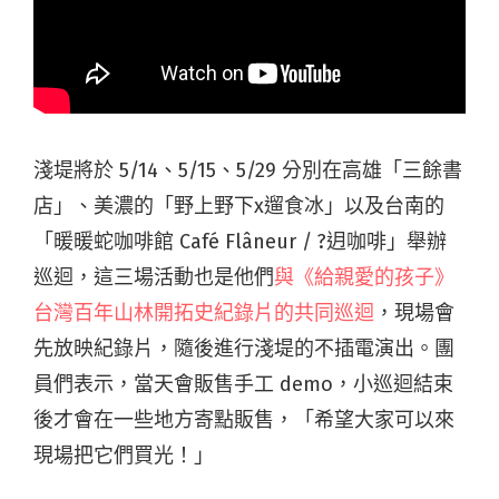
淺堤將於 5/14、5/15、5/29 分別在高雄「三餘書
店」、美濃的「野上野下x遛食冰」以及台南的
「暖暖蛇咖啡館 Café Flâneur / ?迌咖啡」舉辦
巡迴，這三場活動也是他們
與《給親愛的孩子》
台灣百年山林開拓史紀錄片的共同巡迴
，現場會
先放映紀錄片，隨後進行淺堤的不插電演出。團
員們表示，當天會販售手工 demo，小巡迴結束
後才會在一些地方寄點販售，「希望大家可以來
現場
把它們買光！」