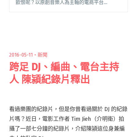
飲恨呢？以原創音樂人為主軸的電商平台
「Fantimate」迎接上線滿周年，特別打造「年底
換換愛」限定企劃，召集超過 25 組以上的獨立樂
團與音樂人加入，集結閱讀全文 "年末補貨樂團
周邊趁現在 Fantimate平台周年慶釋出大象體操
初代老帽、拍謝少年粉虱袋等珍品"
2016-05-11・
新聞
跨足 DJ、編曲、電台主持
人 陳潁紀錄片釋出
看過樂團的紀錄片，但是你曾看過關於 DJ 的紀錄
片嗎？近日，電影工作者 Tim Jieh（介明衛）拍
攝了一部七分鐘的紀錄片，介紹陳潁這位身兼編