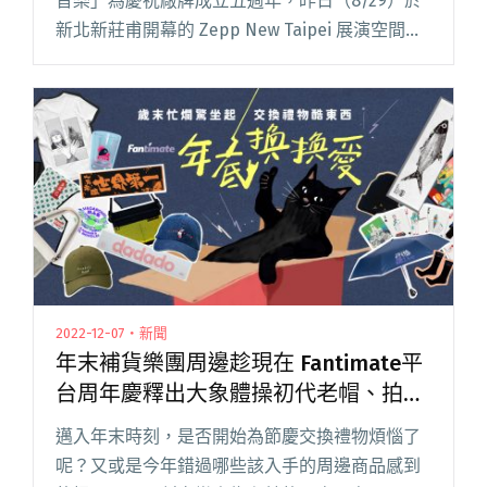
音樂」為慶祝廠牌成立五週年，昨日（8/29）於
新北新莊甫開幕的 Zepp New Taipei 展演空間舉
行一日音樂祭「FIRE FIVE MINI FEST. 壞兒壞虎火
氣音樂五週年感謝祭閱讀全文 "火氣音樂為Zepp
New Taipei樂團演出首次開箱 友團淺堤、美秀相
挺開唱"
2022-12-07・新聞
年末補貨樂團周邊趁現在 Fantimate平
台周年慶釋出大象體操初代老帽、拍謝
少年粉虱袋等珍品
邁入年末時刻，是否開始為節慶交換禮物煩惱了
呢？又或是今年錯過哪些該入手的周邊商品感到