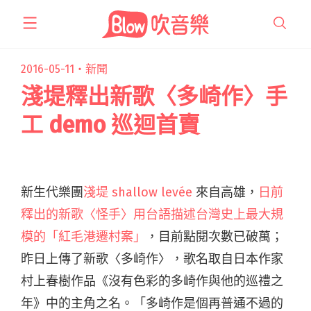
跳
至
主
要
2016-05-11・
新聞
內
淺堤釋出新歌〈多崎作〉手
容
工 demo 巡迴首賣
新生代樂團
淺堤 shallow levée
來自高雄，
日前
釋出的新歌〈怪手〉用台語描述台灣史上最大規
模的「紅毛港遷村案」
，目前點閱次數已破萬；
昨日上傳了新歌〈多崎作〉，歌名取自日本作家
村上春樹作品《沒有色彩的多崎作與他的巡禮之
年》中的主角之名。「多崎作是個再普通不過的