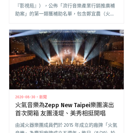
『影視局』），公佈「流行音樂產業行銷推廣補
助案」的第一類獲補助名單，包含鄭宜農（火氣
音樂）、The Fur.（高速精神）、守夜人（冰
鳥）、淺堤（合作藝文）、怕胖團（歪的音
樂），以及五五身（不利自己）閱讀全文 "109年
流行音樂產業行銷推廣補助案 第一類獲補助名單
公布"
2020-08-30・新聞
火氣音樂為Zepp New Taipei樂團演出
首次開箱 友團淺堤、美秀相挺開唱
由滅火器樂團成員們於 2015 年成立的廠牌「火氣