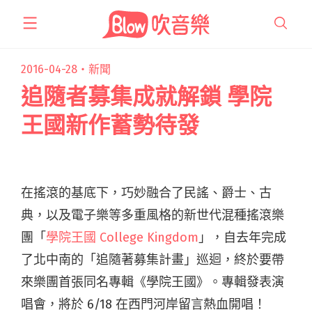
跳
至
主
要
2016-04-28・
新聞
內
追隨者募集成就解鎖 學院
容
王國新作蓄勢待發
在搖滾的基底下，巧妙融合了民謠、爵士、古
典，以及電子樂等多重風格的新世代混種搖滾樂
團「
學院王國 College Kingdom
」，自去年完成
了北中南的「追隨著募集計畫」巡迴，終於要帶
來樂團首張同名專輯《學院王國》。專輯發表演
唱會，將於 6/18 在西門河岸留言熱血開唱！