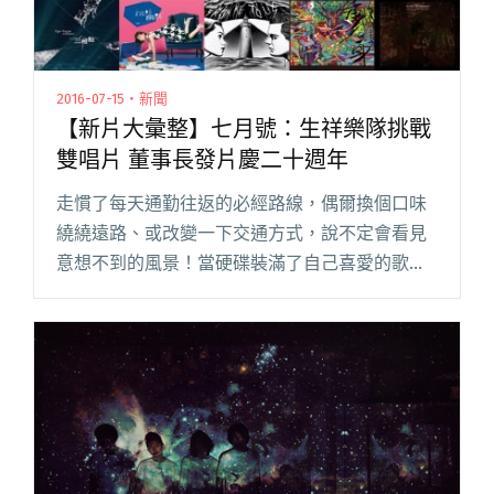
2016-07-15・新聞
【新片大彙整】七月號：生祥樂隊挑戰
雙唱片 董事長發片慶二十週年
走慣了每天通勤往返的必經路線，偶爾換個口味
繞繞遠路、或改變一下交通方式，說不定會看見
意想不到的風景！當硬碟裝滿了自己喜愛的歌
曲，反覆聆聽到已會背誦吟唱，你是否曾想過用
更不一樣的音樂餵養自己的耳朵？那就來聽聽平
常不太會接觸的作品吧！ 最近也有閱讀全文
"【新片大彙整】七月號：生祥樂隊挑戰雙唱片
董事長發片慶二十週年"