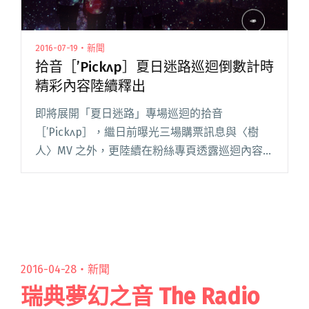
2016-07-19・新聞
拾音［’Pickʌp］夏日迷路巡迴倒數計時
精彩內容陸續釋出
即將展開「夏日迷路」專場巡迴的拾音
［’Pickʌp］，繼日前曝光三場購票訊息與〈樹
人〉MV 之外，更陸續在粉絲專頁透露巡迴內容的
相關訊息，將一次滿足大家的期待。 拾音
［’Pickʌp］表示，這一次的專場巡迴特地選擇了
閱讀全文 "拾音［’Pickʌp］夏日迷路巡迴倒數計
時 精彩內容陸續釋出"
2016-04-28・
新聞
瑞典夢幻之音 The Radio