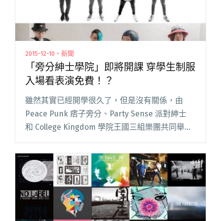
2015-12-10・新聞
「旁分紳士學院」即將開課 穿學生制服
入場看表演免費！？
雖然其實已經開學很久了，但是沒有關係，由
Peace Punk 痞子旁分、Party Sense 派對紳士
和 College Kingdom 學院王國三組樂團共同舉辦
的「旁分紳士學院」12/15 才會開課！這場表演將
於週二夜晚在公館河岸留言開閱讀全文 "「旁分
紳士學院」即將開課 穿學生制服入場看表演免
費！？"