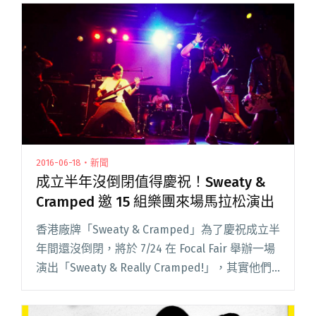
16年歷史，可說是中國獨立音樂圈為數不多的閱
讀全文 "望穿秋水十二年 聲音玩具《Midas
Touch》中國巡演香港站"
2016-06-18・新聞
成立半年沒倒閉值得慶祝！Sweaty &
Cramped 邀 15 組樂團來場馬拉松演出
香港廠牌「Sweaty & Cramped」為了慶祝成立半
年間還沒倒閉，將於 7/24 在 Focal Fair 舉辦一場
演出「Sweaty & Really Cramped!」，其實他們
在過去半年已經辦過多次不同形式活動，閱讀全
文 "成立半年沒倒閉值得慶祝！Sweaty &