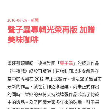
2016-04-24・
新聞
聲子蟲專輯光榮再版 加贈
美味咖啡
樂迷引頸期盼，後搖樂團「
聲子蟲
」的經典作品
《午夜城》終於再版啦！這張封面以少女飄浮在
空中的專輯在 2012 年正式發行，也是聲子蟲目前
最新的作品，就在新作逐漸醞釀，尚未正式釋出
的同時，樂迷的熱情支持讓這張作品成為了傳說
中的逸品。為了回饋大家多年來的鼓勵，聲子蟲