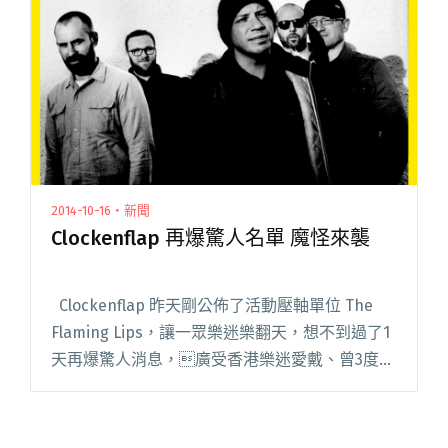
Cramped 邀 15 組樂團來場馬拉松演出"
2014-10-16・新聞
Clockenflap 再爆驚人名單 魔怪來襲
Clockenflap 昨天剛公佈了活動壓軸單位 The
Flaming Lips，讓一眾樂迷樂翻天，想不到過了1
天再爆驚人消息，廣受香港樂迷愛戴、曾3度來
港的蘇格蘭格拉斯哥樂團 Mogwai，載譽歸來擔
任 Clockenf閱讀全文 "Clockenflap 再爆驚人名單
魔怪來襲"