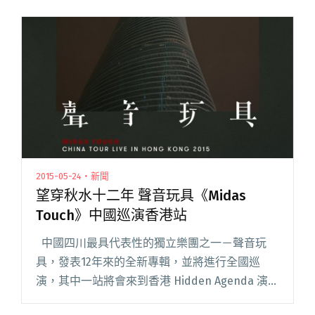
2015-05-24・新聞
望穿秋水十二年 聲音玩具《Midas
Touch》中國巡演香港站
中國四川最具代表性的獨立樂團之一－聲音玩
具，發表12年來的全新專輯，並將進行全國巡
演，其中一站將會來到香港 Hidden Agenda 演
出。成立於1999年的聲音玩具，至今已經有超過