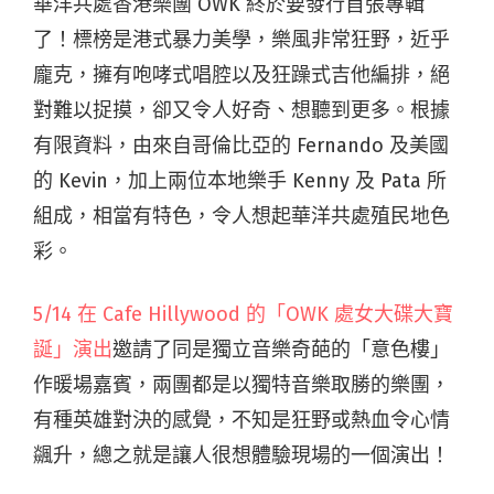
華洋共處香港樂團
OWK
終於要發行首張專輯
了！標榜是港式暴力美學，樂風非常狂野，近乎
龐克，擁有咆哮式唱腔以及狂躁式吉他編排，絕
對難以捉摸，卻又令人好奇、想聽到更多。根據
有限資料，由來自哥倫比亞的
Fernando
及美國
的
Kevin
，加上兩位本地樂手
Kenny
及
Pata 所
組成
，相當有特色，令人想起華洋共處殖民地色
彩。
5/14 在
Cafe
Hillywood 的「OWK 處女大碟大寶
誕」演出
邀請了同是獨立音樂奇葩的「意色樓」
作暖場嘉賓，兩團都是以獨特音樂取勝的樂團，
有種英雄對決的感覺，不知是狂野或熱血令心情
飊升，總之就是讓人很想體驗現場的一個演出！