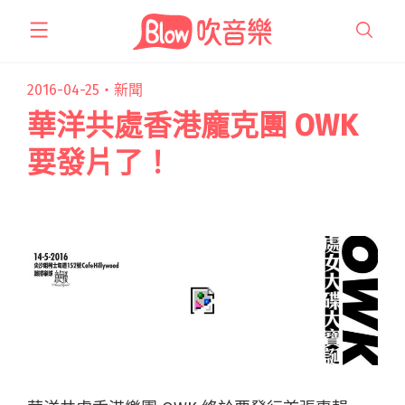
跳
至
主
要
2016-04-25・
新聞
內
華洋共處香港龐克團 OWK
容
要發片了！