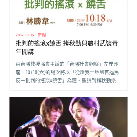
2014-10-15・新聞
批判的搖滾x饒舌 拷秋勤與農村武裝青
年開講
由台灣教授協會主辦的「台灣社會觀察」左岸沙
龍，10/18(六)的場次將以「從還我土地到官逼民
反－批判的搖滾x饒舌」為題，邀請到拷秋勤樂團
主唱Fish和農村武裝青年樂團主唱阿達來對談，
樂評人林勝韋擔任主持。 每個時代都有著抵抗者
的聲音，不管是閱讀全文 "批判的搖滾x饒舌 拷秋
勤與農村武裝青年開講"