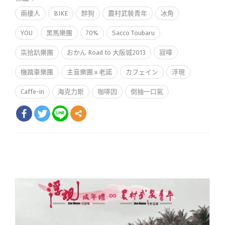
兩棲人
BIKE
醉狗
農村武裝青年
冰角
YOU
黑馬樂團
70%
Sacco Toubaru
柒拾趴樂團
おかん Road to 大阪城2013
寂嘩
機踏車樂團
主音樂團 x 老諾
カフェイン
浮現
Caffe-in
海克力斯
咖啡因
倒抽一口氣