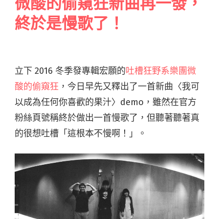
微酸的偷窺狂新曲再一發，
終於是慢歌了！
立下 2016 冬季發專輯宏願的
吐槽狂野系樂團微
酸的偷窺狂
，今日早先又釋出了一首新曲〈我可
以成為任何你喜歡的果汁〉demo，雖然在官方
粉絲頁號稱終於做出一首慢歌了，但聽著聽著真
的很想吐槽「這根本不慢啊！」。