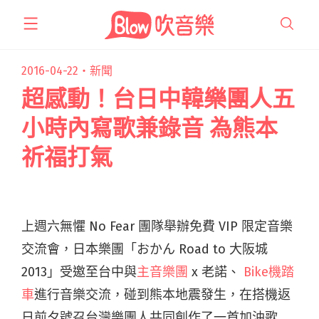
跳
至
主
要
2016-04-22・
新聞
內
超感動！台日中韓樂團人五
容
小時內寫歌兼錄音 為熊本
祈福打氣
上週六無懼 No Fear 團隊舉辦免費 VIP 限定音樂
交流會，日本樂團「おかん Road to 大阪城
2013」受邀至台中與
主音樂團
x 老諾、
Bike機踏
車
進行音樂交流，碰到熊本地震發生，在搭機返
日前夕號召台灣樂團人共同創作了一首加油歌