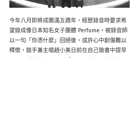
今年八月即將成團滿五週年，經歷錄音時要求希
望錄成像日本知名女子團體 Perfume，被錄音師
以一句「你憑什麼」回絕後，或許心中創傷難以
釋懷，鼓手兼主唱趙小美日前在自己臉書中提早
發表了感性字句，說到「五年間沒有累積到什麼
能量，表演沒什麼人看報音樂祭還是常常沒上，
唯一累積的是應該是我吐槽及奴役團員的能
力」，但對於新專輯倒是再次信心喊話，承諾會
準時報到。