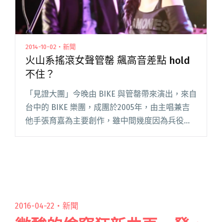
2014-10-02・新聞
火山系搖滾女聲管罄 飆高音差點 hold
不住？
「見證大團」今晚由 BIKE 與管罄帶來演出，來自
台中的 BIKE 樂團，成團於2005年，由主唱兼吉
他手張育嘉為主要創作，雖中間幾度因為兵役問
題及團員更換休團多時，2012年 BIKE 復出，找回
原始團員貝斯手大捲再加上鼓手阿政重新出發，
閱讀全文 "火山系搖滾女聲管罄 飆高音差點 hold
不住？"
2016-04-22・
新聞