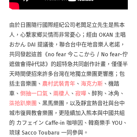
由於日團隨行國際經紀公司老闆足立先生是熊本
人，心繫家鄉災情而非常憂心；經由 OKAN 主唱
おかん DAI 提議後，聯合台中在地音樂人老諾，
共同發起這首《no fear 今ここから / No fear~佇
遮做會得ê代誌》的超特急共同創作計畫，僅僅半
天時間便招來許多台灣在地獨立樂團更響應；包
括主音樂團、
農村武裝青年
、
海克力斯
、機踏
車、
倒抽一口氣
、
兩棲人
、
寂嘩
、醉狗、冰角、
柒拾趴樂團
、黑馬樂團，以及靜宜熱音社與台中
城市復興教會樂團，更陸續加入熊本與中國共組
的 カフェイン Caffe-in 咖啡因、韓裔樂手 YOU、
琉球 Sacco Toubaru 一同參與。