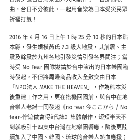
曲，台日不分彼此，一起用音樂為日本受災民眾
祈福打氣！
2016 年 4 月 16 日上午 1 時 25 分 10 秒的日本熊
本縣，發生規模芮氏 7.3 級大地震，其前震、主
震及餘震於九州各地引發災情引發各界關注；當
時受 No Fear 團隊邀請於台中演出的日本樂團臨
時發起，不但將周邊商品收入全數交由日本
「NPO法人 MAKE THE HEAVEN」，作為熊本災
後重建工作之用，更在搭機回國前，與台中在地
音樂人老諾一同發起《no fear 今ここから / No
fear~佇遮做會得ê代誌》集體創作，短短半天不
到就吸引十四支中台灣在地樂團響應，隨後更陸
續加入了中國、韓國、琉球的音樂人熱血應援；