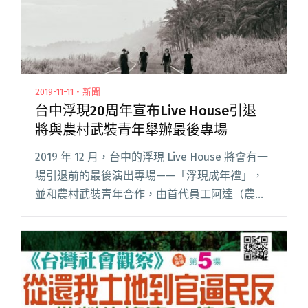
2019-11-11・新聞
台中浮現20周年宣布Live House引退
將與農村武裝青年舉辦最後專場
2019 年 12 月，台中的浮現 Live House 將會有一
場引退前的最後演出專場——「浮現成年禮」，
並和農村武裝青年合作，由首代員工阿達（農村
武裝青年主唱、吉他手、詞曲創作者）代表回來
和大家相聚，向浮現這個空間的樂迷朋友好好道
別。不閱讀全文 "台中浮現20周年宣布Live
House引退 將與農村武裝青年舉辦最後專場"