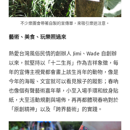
不少樂團會帶著自製的宣傳單，來吸引樂迷注意。
藝術、美食、玩樂照過來
熱愛台灣風俗民情的創辦人 Jimi、Wade 自創辦
以來，就堅持以「十二生肖」作為吉祥象徵，每
年的宣傳主視覺都會畫上該生肖年的動物，像是
今年的海報、文宣就可以看見猴子的蹤影；春吶
也像個有聲藝術嘉年華，小至入場手環和紋身貼
紙，大至活動規劃與場佈，再再都體現春吶對於
「原創精神」以及「跨界藝術」的實踐。