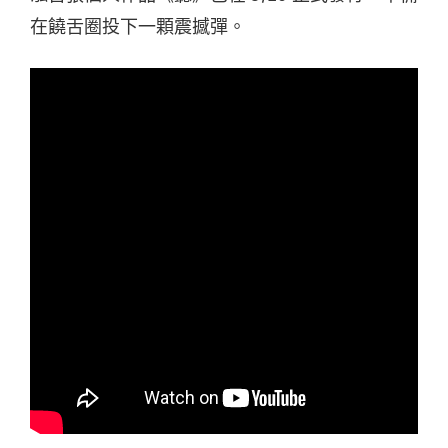
在饒舌圈投下一顆震撼彈。