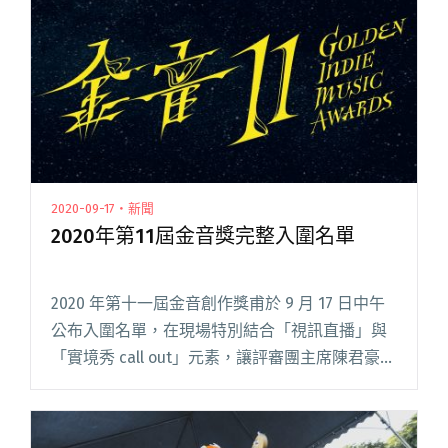
2020-09-17・新聞
2020年第11屆金音獎完整入圍名單
2020 年第十一屆金音創作獎甫於 9 月 17 日中午
公布入圍名單，在現場特別結合「視訊直播」與
「實境秀 call out」元素，讓評審團主席陳君豪、
主持人阿霈於錄音室內，分別與文化次部長彭俊
亨、北流董事長黃韻玲、曾獲金音獎肯定的呂士
軒與閱讀全文 "2020年第11屆金音獎完整入圍名