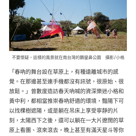
不要懷疑，這樣的風景就在南台灣的鵝鑾鼻公園 攝影/小格
「春吶的舞台設在草原上，有種遠離城市的感
覺。在那邊甚至連手機都沒有訊號，很原始、很
放鬆。」曾數度造訪春天吶喊的資深樂迷小格和
黃中利，都相當推崇春吶舒適的環境，豔陽下可
以找棵樹遮陽，或是躺在吊床上享受寧靜的片
刻，太陽西下之後，還可以躺在一大片遼闊的草
原上看團、滾來滾去，晚上甚至有滿天星斗等你