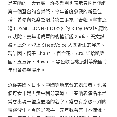
是春吶的一大看頭，許多樂團也表示春吶是他們
第一個登台的音樂祭，今年首度參戰的新星包
括：曾參與派樂黛唱片第二張電子合輯《宇宙之
鑰 COSMIC CONNECTORS》的 Ruby Fatale 鹿比
∞ 吠陀、去年甫成軍的後搖新銳 Zodiac 天文謀
殺。此外，登上 StreetVoice 大團誕生的浮舟、
瑪啡因、椅子 Chairs’、百合花、70% 柒拾趴樂
團、五五身、Nawan、黑色收音機派對等樂團今
年也會參與演出。
遠從美國、日本、中國等地來台的表演者，也各
個可看十足！黃中利分享道，「春吶表演名單常
常會出現一些沒聽過的名字，常會有意想不到的
表演發生，真的是驚喜！去年我看完日本偶像，