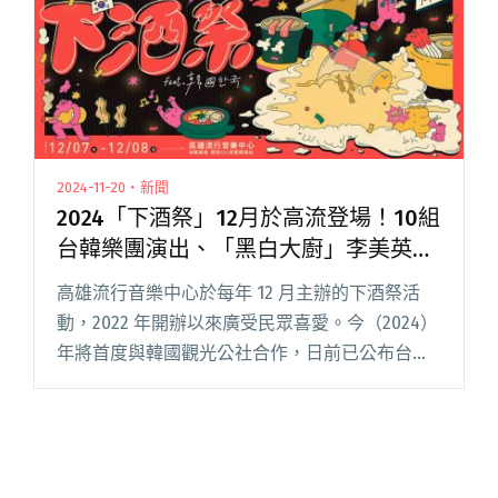
2024-11-20・新聞
2024「下酒祭」12月於高流登場！10組
台韓樂團演出、「黑白大廚」李美英將
親臨現場烹飪韓食
高雄流行音樂中心於每年 12 月主辦的下酒祭活
動，2022 年開辦以來廣受民眾喜愛。今（2024）
年將首度與韓國觀光公社合作，日前已公布台韓
樂團精彩卡司，今日（11/20）更宣布近期在串流
平台 Netflix 料理競賽節目《黑白大廚：料理階閱
讀全文 "2024「下酒祭」12月於高流登場！10組
台韓樂團演出、「黑白大廚」李美英將親臨現場