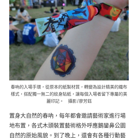
春吶的入場手環，從原本的紙製材質，轉變為設計精美的織布
樣式，搭配獨一無二的紋身貼紙，讓每個入場者留下專屬的美
麗印記。 攝影/廖芳鈺
置身大自然的春吶，每年都會邀請藝術家進行場
地布置，各式木頭裝置藝術格外呼應鵝鑾鼻公園
自然的原始風貌。到了晚上，還會有各種行動藝