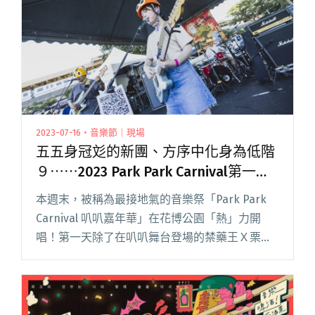
單"
2023-07-16・音樂節｜現場
五五身冠彣的新團、方序中化身為低階
９⋯⋯2023 Park Park Carnival第一
天，你可能錯過演出！
本週末，被稱為最接地氣的音樂祭「Park Park
Carnival 叭叭嘉年華」在花博公園「熱」力開
唱！第一天除了在叭叭舞台登場的禁藥王Ｘ栗子
＋潮州土狗、鶴 The Crane、wannasleep 及 Leo
王，其它舞台無論是搖滾或嘻哈閱讀全文 "五五
身冠彣的新團、方序中化身為低階９⋯⋯2023
Park Park Carnival第一天，你可能錯過演出！"