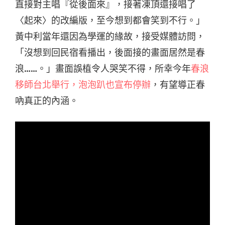
直接對主唱『從後面來』，接著凍頂還接唱了
〈起來〉的改編版，至今想到都會笑到不行。」
黃中利當年還因為學運的緣故，接受媒體訪問，
「沒想到回民宿看播出，後面接的畫面居然是春
浪……。」畫面誤植令人哭笑不得，所幸今年
春浪
移師台北舉行，泡泡趴也宣布停辦
，有望導正春
吶真正的內涵。