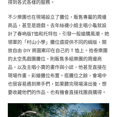
得到各式各樣的服務。
不少樂團也在現場設立了攤位，販售專屬的周邊
商品，甚至是遊戲。去年絲襪小姐主唱小龜就設
計了春吶版T恤和托特包，引發一股搶購風潮，她
領軍的「村山小學」攤位還提供不同的絹版，開
放自由 DIY 將圖案印在自己的 T 恤上。拾叁樂團
的太空馬戲團攤位，則販售多組樂團的周邊商
品，以及主唱小寶的畫作與小誌，他甚至直接在
現場作畫，彩繪攤位布置。逛攤位之餘，會場中
也很容易遇到樂手們，如果聽完現場演出後，想
要收藏他們的作品，也有機會直接找團員購得。