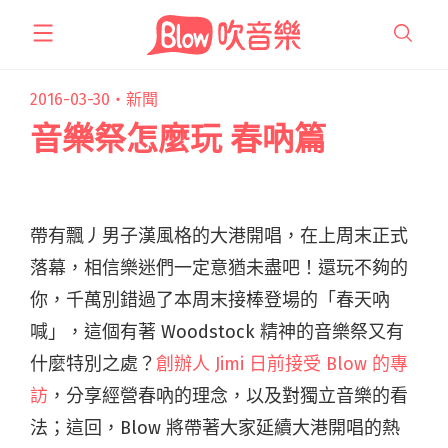
跳
至
主
要
2016-03-30・
新聞
內
音樂祭怎麼玩 春吶篇
容
帶有飄丿男子漢風格的大港開唱，在上周末正式
落幕，相信樂迷們一定意猶未盡吧！還玩不夠的
你，千萬別錯過了本周末接棒登場的「春天吶
喊」，這個有著 Woodstock 精神的音樂祭又有
什麼特別之處？
創辦人 Jimi 日前接受 Blow 的專
訪
，分享經營春吶的理念，以及對獨立音樂的看
法；這回，Blow 將帶著大家延續大港開唱的熱