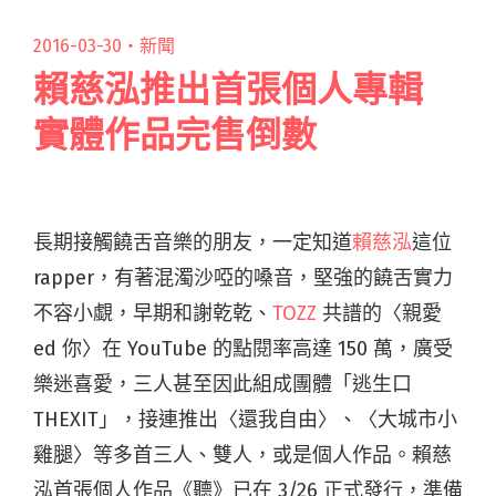
烹飪韓食"
2016-03-30・
新聞
賴慈泓推出首張個人專輯
實體作品完售倒數
長期接觸饒舌音樂的朋友，一定知道
賴慈泓
這位
rapper，有著混濁沙啞的嗓音，堅強的饒舌實力
不容小覷，早期和謝乾乾、
TOZZ
共譜的〈親愛
ed 你〉在 YouTube 的點閱率高達 150 萬，廣受
樂迷喜愛，三人甚至因此組成團體「逃生口
THEXIT」，接連推出〈還我自由〉、〈大城市小
雞腿〉等多首三人、雙人，或是個人作品。賴慈
泓首張個人作品《聽》已在 3/26 正式發行，準備