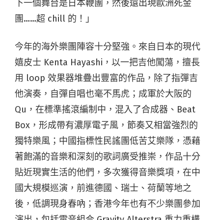
下一個舞台是日本鞭團，然後還出現歐洲死金
團……超 chill 的！」
今年的海外樂團陣容十分堅強。來自日本的現代
嬉皮士 Kenta Hayashi，以一把吉他闖蕩，擅長
用 loop 效果器堆疊出豐富的作品，除了指彈吉
他演奏，自彈自唱也毫不馬虎；成軍於大阪的
Qu，在標準搖滾編制中，混入了合成器、Beat
Box，形成帶有濃厚電子風，節奏又相當強烈的
獨特樂風；中國指標性民謠團低苦艾樂隊，憑藉
著飽滿的音樂和深刻的歌詞廣受推崇，作品十分
貼近現實生活的他們，多次獲得音樂獎項，在中
國大規模巡演，前進德國、瑞士、荷蘭等地之
後，低調現身春吶；香港今年也有不少樂團參加
演出，包括電音組合 Gravity Alterstra 重力重構