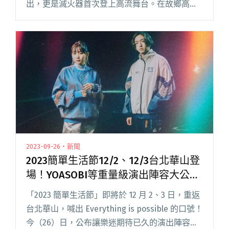
出，更是滅火器首次登上高流舞台。在故鄉高雄
舉辦耗資千萬製作大型專場的滅火器也發揮地主
隊實力，不負眾望創下演唱會五千人完售的好成
績，他們也感動說：「謝謝今天閱讀全文 "滅火
器《一生到底》高流演唱會落幕 現場預告envy、
10-FEET將參演「2023火球祭」"
2023-09-26・新聞
2023簡單生活節12/2、12/3台北華山登
場！YOASOBI等重量級演出陣容大公開
（新增票價資訊、演出時間表、場域
「2023 簡單生活節」即將於 12 月 2、3 日，重返
圖）！
台北華山，喊出 Everything is possible 的口號！
今（26）日，公布讓樂迷期待已久的演出陣容，