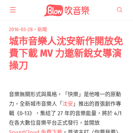
跳
至
主
要
2016-03-28・
新聞
內
城市音樂人沈安新作開放免
容
費下載 MV 力邀新銳女導演
操刀
音樂無關形式與風格，「快樂」是他唯一的原動
力，全新城市音樂人「
沈安
」推出的首張創作專
輯《0-13》，集結了 27 年的音樂能量，將於 4/1
在各大數位音樂平台正式發行，並開放
SoundCloud 免費下載
。首波主打〈你要我要〉