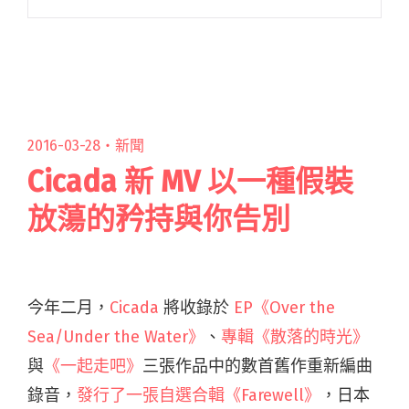
包括擔任主秀的日本雙人音樂組合 YOASOBI，以
及徐佳瑩、楊乃文、閱讀全文 "2023簡單生活節
12/2、12/3台北華山登場！YOASOBI等重量級演
出陣容大公開（新增票價資訊、演出時間表、場
域圖）！"
2016-03-28・
新聞
Cicada 新 MV 以一種假裝
放蕩的矜持與你告別
今年二月，
Cicada
將收錄於
EP《Over the
Sea/Under the Water》
、
專輯《散落的時光》
與
《一起走吧》
三張作品中的數首舊作重新編曲
錄音，
發行了一張自選合輯《Farewell》
，日本