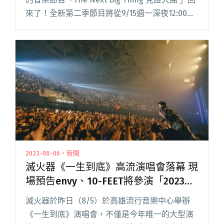
來了！全新第二季節目將從9/15週一深夜12:00東
風電視台 CH37播出，透過電視螢光幕，在家也能
享受到這些音樂人的live演出魅力閱讀全文 "「見
證大團」電視節目回來了！四分衛、1976首週登
場！"
2023-08-06・新聞
滅火器《一生到底》高流演唱會落幕 現
場預告envy、10-FEET將參演「2023火
球祭」
滅火器於昨日（8/5）於高雄流行音樂中心舉辦
《一生到底》演唱會，不僅是今年唯一的大型演