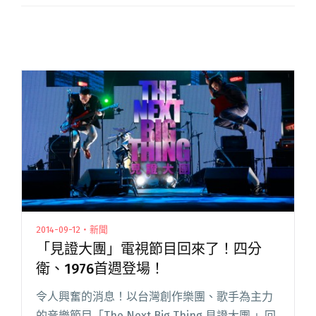
2014-09-12・新聞
「見證大團」電視節目回來了！四分
衛、1976首週登場！
令人興奮的消息！以台灣創作樂團、歌手為主力
的音樂節目「The Next Big Thing 見證大團 」回