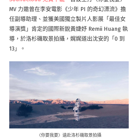
MV 力邀曾在李安電影《少年 PI 的奇幻漂流》擔
任副導助理、並獲美國獨立製片人影展「最佳女
導演獎」肯定的國際新銳黃婕妤 Remii Huang 執
導，於洛杉磯取景拍攝，娓娓道出沈安的「0 到
13」。
〈你要我要〉遠赴洛杉磯取景拍攝