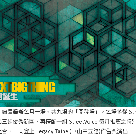
」繼續舉辦每月一場、共九場的「開發場」，每場將從 StreetV
組優秀新團，再搭配一組 StreetVoice 每月推薦之
，一同登上 Legacy Taipei(華山中五館)作售票演出