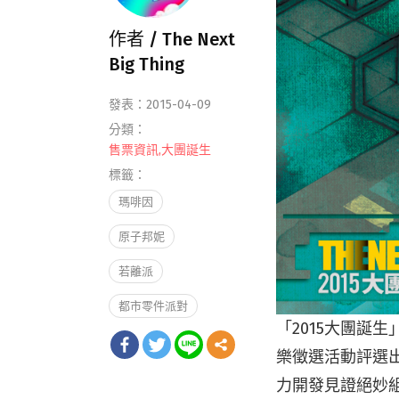
作者 /
The Next
Big Thing
發表：2015-04-09
分類：
售票資訊
,
大團誕生
標籤：
瑪啡因
原子邦妮
若離派
都市零件派對
「2015大團誕生
樂徵選活動評選出三
力開發見證絕妙組合