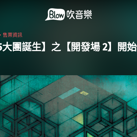
9・
售票資訊
15大團誕生】之【開發場 2】開