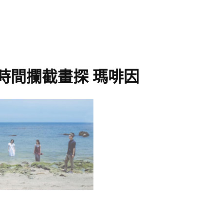
時間攔截畫探 瑪啡因