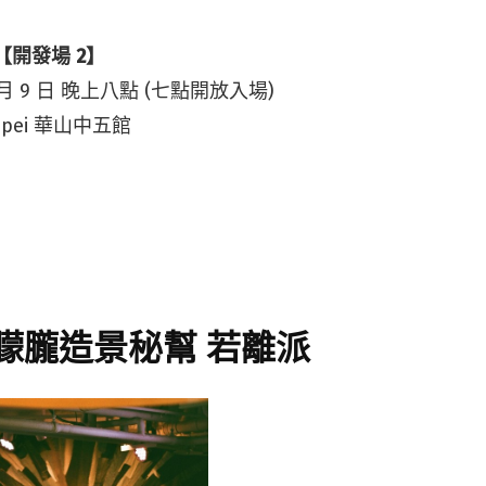
之【開發場 2】
4 月 9 日 晚上八點 (七點開放入場)
aipei 華山中五館
朦朧造景秘幫 若離派