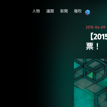
跳
至
人物
議題
新聞
雜吹
主
要
2015-04-0
內
【20
容
票！