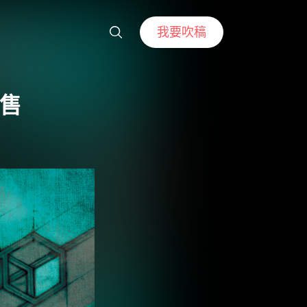
我要吹稿
始售