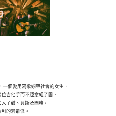
之際，一個愛用寫歌觀察社會的女生，
兩位吉他手而不經意組了團，
加入了鼓、貝斯及團務，
編制的若離派。