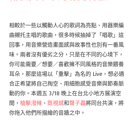
相較於一些以觸動人心的歌詞為亮點、用器樂編
曲襯托主唱的歌曲，很多時候抽掉了「唱歌」這
回事，用音樂營造畫面感與故事性也別有一番風
味。兩者沒有優劣之分，只是在不同的心境下，
你可能需要／想要／喜歡擁不同風格的音樂餵養
耳朵，那麼這場以「重擊」為名的 Live，想必適
合正希望將自己掏空、用細胞感受音樂與節奏脈
動的你。本週五 3/18 晚上在台北小地方展演空
間，
槍擊潑辣
、
既視感
和
聲子蟲
將同台共演，將
你拖入他們所描繪的音牆之中。