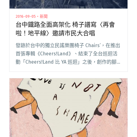
2016-09-05・新聞
台中鐵路全面高架化 椅子譜寫〈再會
啦！地平線〉邀請市民大合唱
發跡於台中的獨立民謠樂團椅子 Chairs’，在推出
首張專輯《Cheers!Land》、結束了全台巡迴活
動「Cheers!Land 比 YA 巡迴」之後，創作的腳步
未曾停歇，七月份獻上了先前與奇哥、十九兩阿
雞錄製的「藍調搖滾」〈閱讀全文 "台中鐵路全
面高架化 椅子譜寫〈再會啦！地平線〉邀請市民
大合唱"