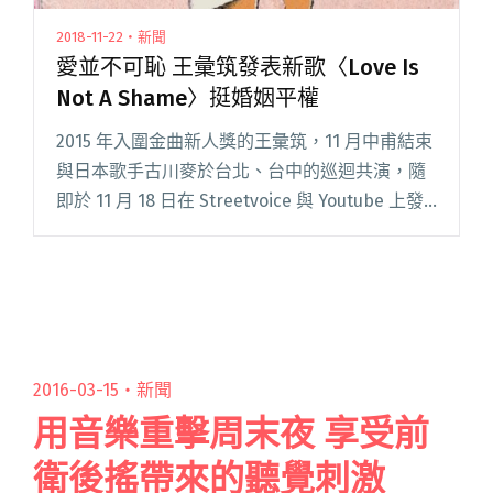
2018-11-22・新聞
愛並不可恥 王彙筑發表新歌〈Love Is
Not A Shame〉挺婚姻平權
2015 年入圍金曲新人獎的王彙筑，11 月中甫結束
與日本歌手古川麥於台北、台中的巡迴共演，隨
即於 11 月 18 日在 Streetvoice 與 Youtube 上發
表創作單曲〈Love Is Not A Shame〉，為婚姻平
權發聲。閱讀全文 "愛並不可恥 王彙筑發表新歌
〈Love Is Not A Shame〉挺婚姻平權"
2016-03-15・
新聞
用音樂重擊周末夜 享受前
衛後搖帶來的聽覺刺激