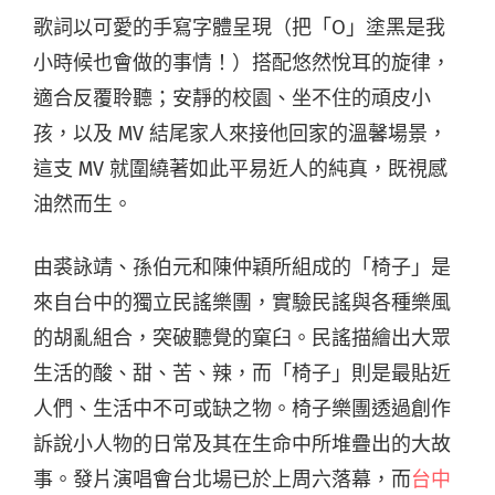
歌詞以可愛的手寫字體呈現（把「O」塗黑是我
小時候也會做的事情！）搭配悠然悅耳的旋律，
適合反覆聆聽；安靜的校園、坐不住的頑皮小
孩，以及 MV 結尾家人來接他回家的溫馨場景，
這支 MV 就圍繞著如此平易近人的純真，既視感
油然而生。
由裘詠靖、孫伯元和陳仲穎所組成的「椅子」是
來自台中的獨立民謠樂團，實驗民謠與各種樂風
的胡亂組合，突破聽覺的窠臼。民謠描繪出大眾
生活­的酸、甜、苦、辣，而「椅子」則是最貼近
人們、生活中不可或缺之物。椅子樂團透過創作
訴說小人物的日常及其在生命中所堆疊出的大故
事。發片演唱會台北場已於上周六落幕，而
台中