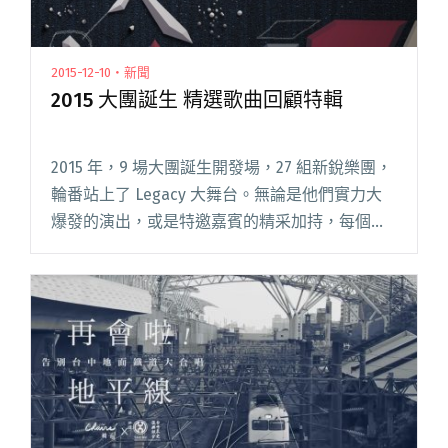
2015-12-10・新聞
2015 大團誕生 精選歌曲回顧特輯
2015 年，9 場大團誕生開發場，27 組新銳樂團，
輪番站上了 Legacy 大舞台。無論是他們實力大
爆發的演出，或是特邀嘉賓的精采加持，每個場
次都令人拍案叫絕，在一連串熱血沸騰的現場演
出結束之後，你還可以在 StreetVoice 上回閱讀
全文 "2015 大團誕生 精選歌曲回顧特輯"