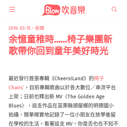
跳
至
主
要
2016-03-15・
新聞
內
余憶童稚時……椅子樂團新
容
歌帶你回到童年美好時光
最近發行首張專輯《Cheers!Land》的
椅子
Chairs’
，目前專輯歌曲以於各大數位／串流平台
上架；日前也釋出新 MV〈The Golden Age
Blues〉，這支作品在苗栗縣頭屋鄉的明德國小
拍攝，簡單樸實地記錄了一位小朋友在放學後留
在學校的生活。看著這支 MV，你是否也在不知不