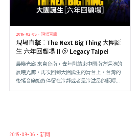
2016-02-08・現場直擊
現場直擊：The Next Big Thing 大團誕
生 六年回顧場 II ＠ Legacy Taipei
晨曦光廊 來自台南，去年剛結束中國南方巡演的
晨曦光廊，再次回到大團誕生的舞台上，台灣的
後搖音樂始終停留在冷靜或者是冷激昂的範疇
裡，而晨曦光廊的演出很不一樣，四名壯漢演奏
著熱情的後搖，他們是台灣最壯最生猛的後搖樂
團。 川秋沙 今天最特別的是由閱讀全文 "現場直
擊：The Next Big Thing 大團誕生 六年回顧場 II
＠ Legacy Taipei"
2015-08-06・
新聞