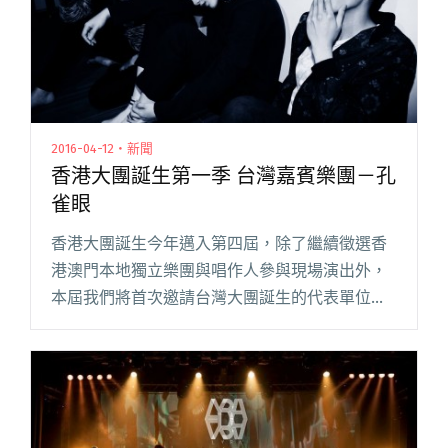
2016-04-12・新聞
香港大團誕生第一季 台灣嘉賓樂團－孔
雀眼
香港大團誕生今年邁入第四屆，除了繼續徵選香
港澳門本地獨立樂團與唱作人參與現場演出外，
本屆我們將首次邀請台灣大團誕生的代表單位，
前來香港演出助陣！今年第一季大團誕生將於
6/25（六）在知名 live house「Hidden
Agenda」閱讀全文 "香港大團誕生第一季 台灣嘉
賓樂團－孔雀眼"