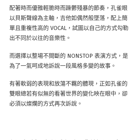
配著時而優雅輕脆時而躁鬱殘暴的節奏，孔雀眼
以貝斯聲線為主軸，吉他如偶然般墜落，配上簡
單且重複性高的 VOCAL，試圖以自己的方式勾勒
出不同於以往的音樂性。
而選擇以整場不間斷的 NONSTOP 表演方式，是
為了一氣呵成地訴說一段風格多變的故事。
有著軟弱的表現和放蕩不羈的體現，正如孔雀的
雙眼總若有似無的看著世界的變化映在眼中，卻
必須以燦爛的方式再次訴說。