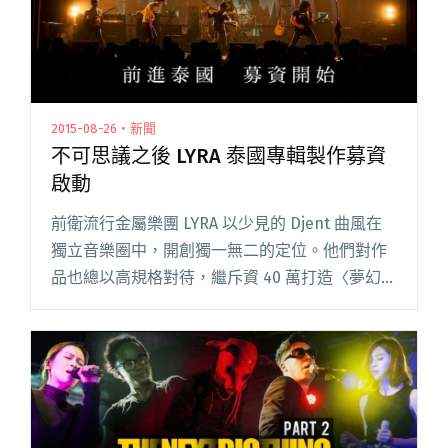
2015-08-26・新聞
不可思議之後 LYRA 泰國專輯製作募資
啟動
前衛流行金屬樂團 LYRA 以少見的 Djent 曲風在
獨立音樂圈中，開創獨一無二的定位。他們對作
品也總以高規格對待，繼斥資 40 萬打造〈夢幻
花〉MV 之後，接下來的目標是前進泰國錄製第二
張專輯《579》，力邀金屬音樂的夢幻製作人－－
Da閱讀全文 "不可思議之後 LYRA 泰國專輯製作募
資啟動"