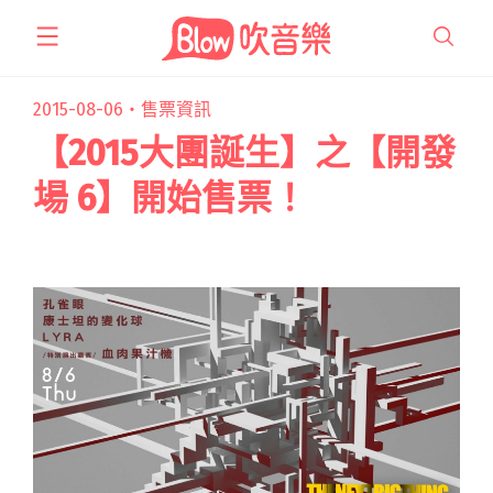
跳
至
主
要
2015-08-06・
售票資訊
內
【2015大團誕生】之【開發
容
場 6】開始售票！