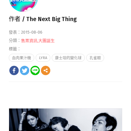
作者 /
The Next Big Thing
發表：2015-08-06
分類：
售票資訊
,
大團誕生
標籤：
血肉果汁機
LYRA
康士坦的變化球
孔雀眼