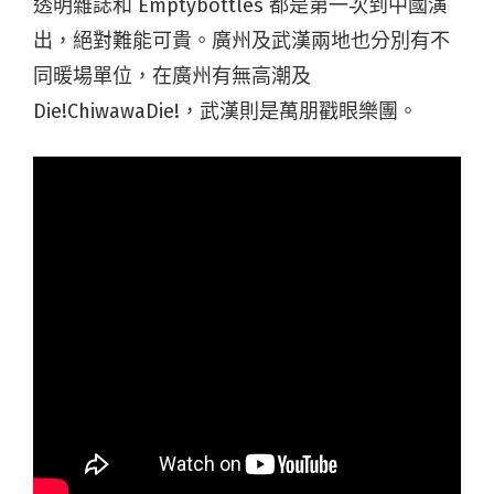
透明雜誌和 Emptybottles 都是第一次到中國演
出，絕對難能可貴。廣州及武漢兩地也分別有不
同暖場單位，在廣州有無高潮及
Die!ChiwawaDie!，武漢則是萬朋戳眼樂團。