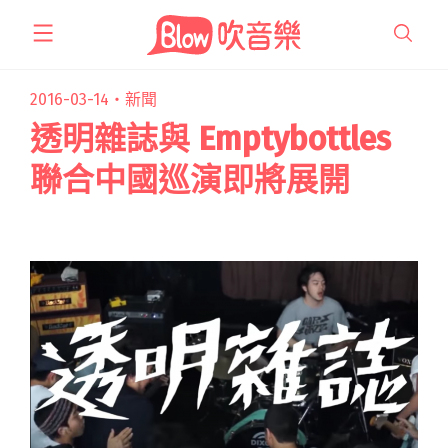
跳
至
主
要
2016-03-14・
新聞
內
透明雜誌與 Emptybottles
容
聯合中國巡演即將展開