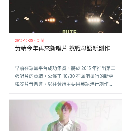
2015-10-25・新聞
黃靖今年再來新唱片 挑戰母語新創作
早前在眾籌平台成功集資、將於 2015 年推出第二
張唱片的黃靖，公佈了 10/30 在蒲吧舉行的新專
輯發片音樂會。以往黃靖主要用英語進行創作，
新專輯《The Theft》則嘗試挑戰了母語創作，以
華語創作也屬首次之舉；這次也請來了許多不同
的音閱讀全文 "黃靖今年再來新唱片 挑戰母語新
創作"