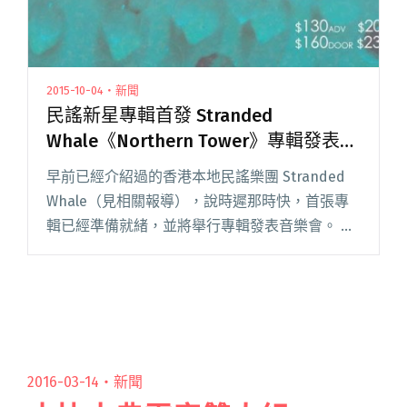
2015-10-04・新聞
民謠新星專輯首發 Stranded
Whale《Northern Tower》專輯發表音
樂會
早前已經介紹過的香港本地民謠樂團 Stranded
Whale（見相關報導），說時遲那時快，首張專
輯已經準備就緒，並將舉行專輯發表音樂會。 這
條由唱作歌手 Jabin Law 領軍的擱淺鯨魚，團名
來自樂團 Jabin 以前一首歌曲〈Kill閱讀全文 "民
謠新星專輯首發 Stranded Whale《Northern
Tower》專輯發表音樂會"
2016-03-14・
新聞