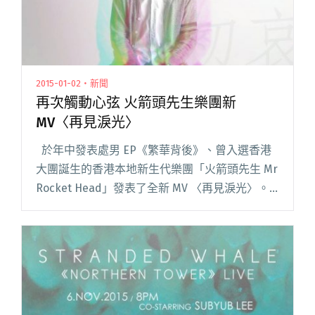
2015-01-02・新聞
再次觸動心弦 火箭頭先生樂團新
MV〈再見淚光〉
於年中發表處男 EP《繁華背後》、曾入選香港
大團誕生的香港本地新生代樂團「火箭頭先生 Mr
Rocket Head」發表了全新 MV 〈再見淚光〉。
今年是樂團飛躍的一年，馬不停蹄出席各大小活
動，積極參與各類型演出廣納樂迷，首張閱讀全
文 "再次觸動心弦 火箭頭先生樂團新 MV〈再見淚
光〉"