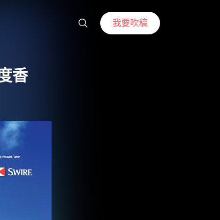
我要吹稿
再度香