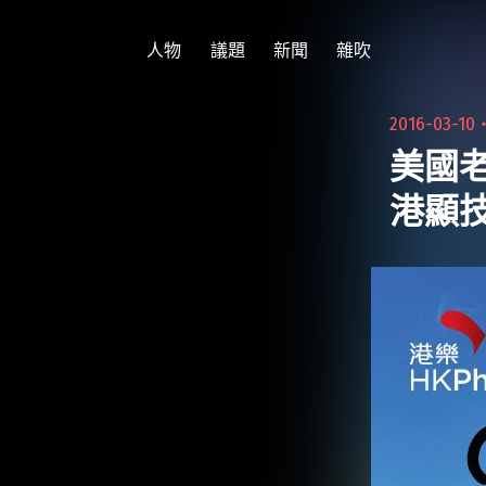
跳
至
人物
議題
新聞
雜吹
主
要
2016-03-10
內
美國老牌
容
港顯