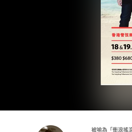
被喻為「衝浪搖