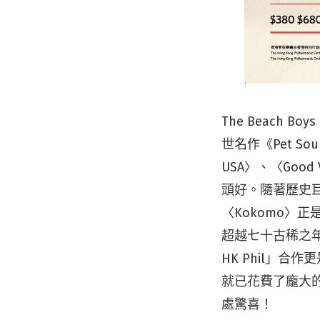
The Beach Boys
世名作《
Pet So
USA〉、
〈
Good 
頭好。隨著歷史
〈
Kokomo
〉正
超越七十古稀之
HK Phil」
就已花費了龐大
處驚喜！