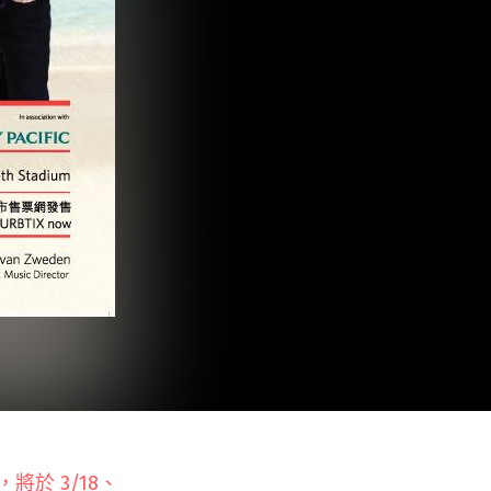
s，
將於
3/
18、