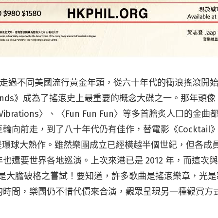
走過不同美國流行黃金年頭，從六十年代的衝浪搖滾開
unds
》成為了搖滾史上最重要的概念大碟之一。那年頭像
Vibrations
〉、〈Fun Fun Fun〉等多首膾炙人口的金
巨輪向前走，到了八十年代仍有佳作，替電影《
Cocktail
是環球大熱作。雖然樂團成立已經橫越半個世紀，但各成
年也還要世界各地巡演。上次來港已是
2012
年，而這次
合作更是大膽破格之嘗試！要知道，許多歌曲是搖滾樂章，光
的時間，樂團仍不惜代價來合演，觀眾呈現另一種觀賞方