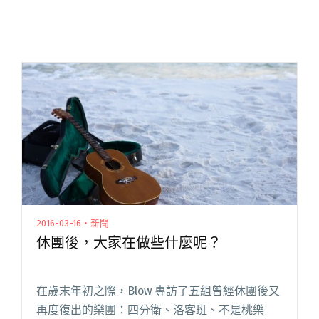
2016-03-16・新聞
休團後，大家在做些什麼呢？
在歲末年初之際，Blow 專訪了五組曾經休團後又
再度復出的樂團：四分衛、洛客班、不是桃樂