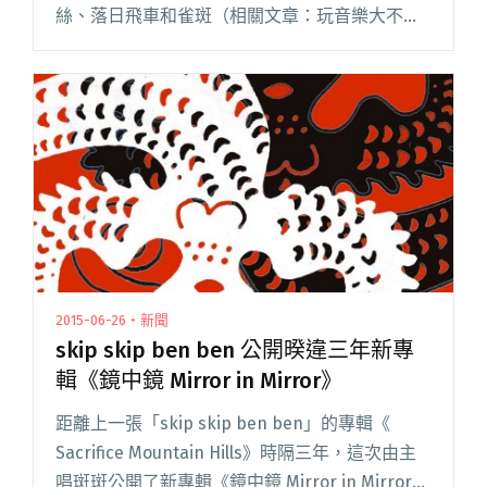
絲、落日飛車和雀斑（相關文章：玩音樂大不
易，探討近年休團與復出現象），除了請音樂人
們談談對於一些音樂產業的發展與想法，也順勢
問到大家最近在做些什麼。洛客閱讀全文 "休團
後，大家在做些什麼呢？"
2015-06-26・新聞
skip skip ben ben 公開暌違三年新專
輯《鏡中鏡 Mirror in Mirror》
距離上一張「skip skip ben ben」的專輯《
Sacrifice Mountain Hills》時隔三年，這次由主
唱斑斑公開了新專輯《鏡中鏡 Mirror in Mirror》