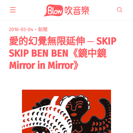
跳
至
主
要
2016-03-04・
新聞
內
愛的幻覺無限延伸 ─ SKIP
容
SKIP BEN BEN《鏡中鏡
Mirror in Mirror》