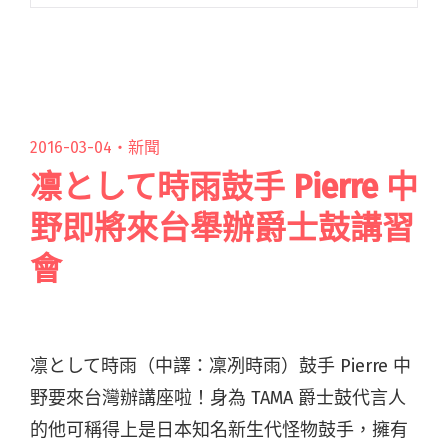
過？
2016-03-04・
新聞
凛として時雨鼓手 Pierre 中
野即將來台舉辦爵士鼓講習
會
凛として時雨（中譯：凜冽時雨）鼓手 Pierre 中
野要來台灣辦講座啦！身為 TAMA 爵士鼓代言人
的他可稱得上是日本知名新生代怪物鼓手，擁有