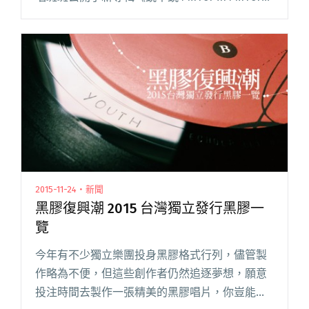
消息，一併公布寫給曾經鼓手何忞的作品〈小忞
Mach閱讀全文 "skip skip ben ben 公開暌違三
年新專輯《鏡中鏡 Mirror in Mirror》"
2015-11-24・新聞
黑膠復興潮 2015 台灣獨立發行黑膠一
覽
今年有不少獨立樂團投身黑膠格式行列，儘管製
作略為不便，但這些創作者仍然追逐夢想，願意
投注時間去製作一張精美的黑膠唱片，你豈能錯