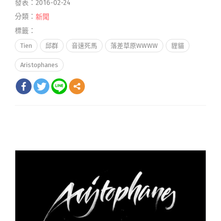
發表：2016-02-24
分類：
新聞
標籤：
Tien
邱群
音速死馬
落差草原WWWW
貍貓
Aristophanes