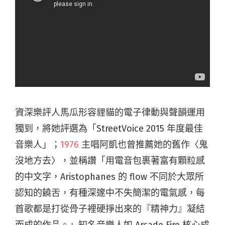
資深樂評人馬瓜形容貍貓的電子律動與聲韻運用
獨到，將她評選為「
StreetVoice 2015 年度最佳
音樂人」；
1976
主唱阿凱也曾推薦她的舊作〈鬼
沒地方去〉，並稱讚「用電音包裹著富有顆粒感
的中文字，Aristophanes 的 flow 不同於大眾所
認知的饒舌，有種深邃中不失簡潔的電氣感，每
首歌都是打從骨子裡硬掙出來的『精神力』凝結