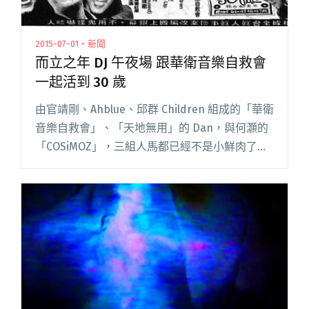
2015-07-01・新聞
而立之年 DJ 午夜場 跟華衛音樂自救會
一起活到 30 歲
由官靖剛、Ahblue、邱群 Children 組成的「華衛
音樂自救會」、「天地無用」的 Dan，與何灝的
「COSiMOZ」，三組人馬都已經不是小鮮肉了，
他們從 20 幾歲的男孩，一路活到 30 歲，從一群
生氣的年輕人，到現在快變成生氣的中閱讀全文
"而立之年 DJ 午夜場 跟華衛音樂自救會一起活到
30 歲"