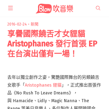
跳
至
主
要
2016-02-24・
新聞
內
享譽國際饒舌才女貍貓
容
Aristophanes 發行首張 EP
在台演出僅有一場！
去年以獨立創作之姿，驚艷國際舞台的另類饒舌
女歌手「
Aristophanes 貍貓
」，正式推出首張作
品《No Rush To Leave Dreams》，
與 Hamacide、Lidly、Magic Nanna、The
Range 等美日音樂人、多位製作人展開跨國合