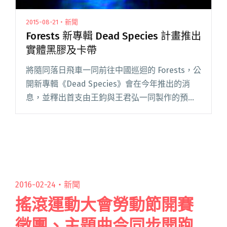
2015-08-21・新聞
Forests 新專輯 Dead Species 計畫推出
實體黑膠及卡帶
將隨同落日飛車一同前往中國巡迴的 Forests，公
開新專輯《Dead Species》會在今年推出的消
息，並釋出首支由王鈞與王君弘一同製作的預告
短片，兩位視覺創作者也將在接下來加入 Forests
，於本週六的台北場演出帶來視覺影像。 自閱讀
全文 "Forests 新專輯 Dead Species 計畫推出實
體黑膠及卡帶"
2016-02-24・
新聞
搖滾運動大會勞動節開賽
徵團、主題曲今同步開跑