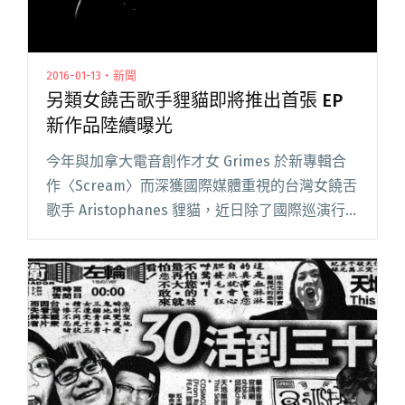
2016-01-13・新聞
另類女饒舌歌手貍貓即將推出首張 EP
新作品陸續曝光
今年與加拿大電音創作才女 Grimes 於新專輯合
作〈Scream〉而深獲國際媒體重視的台灣女饒舌
歌手 Aristophanes 貍貓，近日除了國際巡演行
程和訪問應接不暇，更曝光了進行中的 EP《No
Rush To Leave Dream閱讀全文 "另類女饒舌歌手
貍貓即將推出首張 EP 新作品陸續曝光"