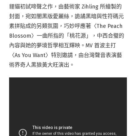
貍貓初試啼聲之作，由藝術家 Zihling 所繪製的
封面，宛如闇黑版愛麗絲，
詭譎黑暗與性符碼元
素拼貼成的另類氛圍，巧妙呼應著〈The Peach
Blossom〉一曲所指的「桃花源」，
中西合璧的
內容與她的夢境哲學相互輝映。MV 首波主打
〈As You Want〉特別邀請，由台灣聲音表演藝
術界奇人黑狼黃大旺演出。