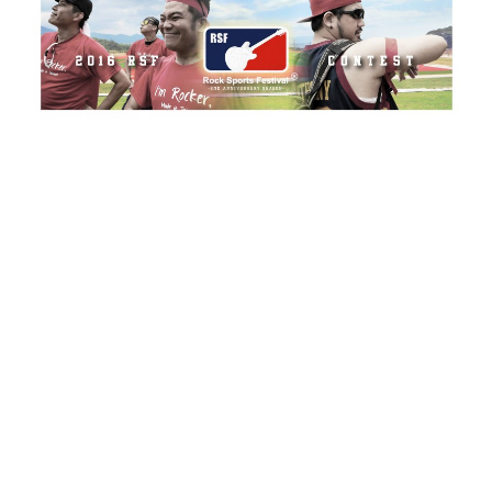
搖滾運動大會樂團徵選期間 2/23 至 3/23，除了
樂團作品、團徽團照與相關基本資料外，還必須
填寫喜愛的三項運動，參與表演的樂團也要親自
下場參加大會安排的運動比賽。
大會主題曲徵選也即時展開，盼參加徵選者以音
樂方式，表達今年搖滾運動大會精神，並使用影
音方式呈現。參賽作品將經過公開投票、評審評
選脫穎而出，不限曲風、語言、內容、作者身
份，亦不限制呈現的影音方式採，MV、講古、惡