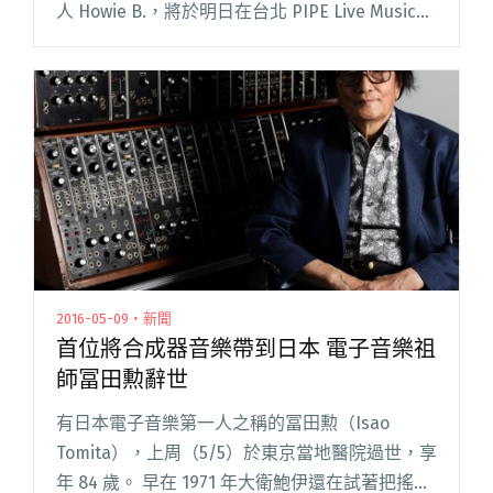
人 Howie B.，將於明日在台北 PIPE Live Music
進行台灣首次 Live Set 演出，並邀請到台灣頂閱
讀全文 "就在明天！傳奇電音大師 Howie B. 台灣
首次 Live set 演出！"
2016-05-09・新聞
首位將合成器音樂帶到日本 電子音樂祖
師冨田勲辭世
有日本電子音樂第一人之稱的冨田勲（Isao
Tomita），上周（5/5）於東京當地醫院過世，享
年 84 歲。 早在 1971 年大衛鮑伊還在試著把搖滾