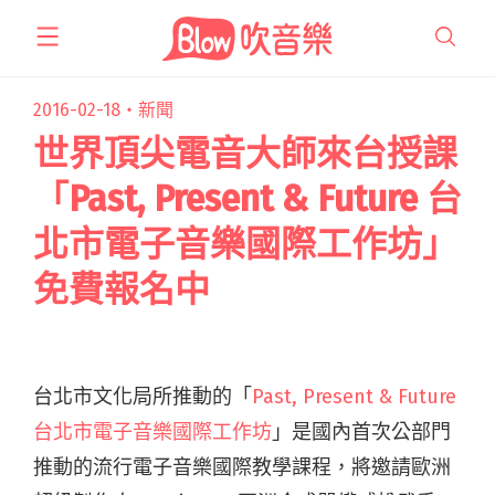
跳
至
主
要
2016-02-18・
新聞
內
世界頂尖電音大師來台授課
容
「Past, Present & Future 台
北市電子音樂國際工作坊」
免費報名中
台北市文化局所推動的「
Past, Present & Future
台北市電子音樂國際工作坊
」是國內首次公部門
推動的流行電子音樂國際教學課程，將邀請歐洲