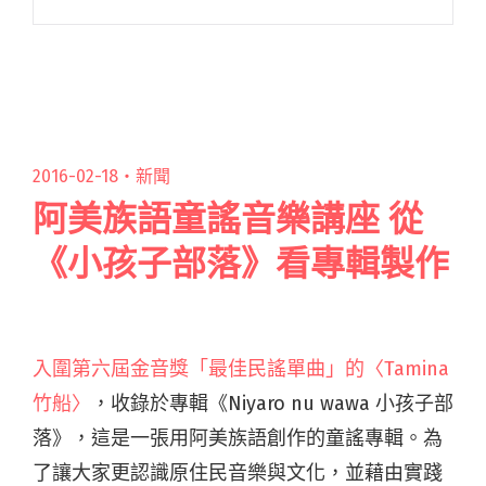
樂帶上太空時，冨田勲已自購 Moog 合成器，把
太空的「古典樂」帶到地球上，讓日本人聽到閱
讀全文 "首位將合成器音樂帶到日本 電子音樂祖
師冨田勲辭世"
2016-02-18・
新聞
阿美族語童謠音樂講座 從
《小孩子部落》看專輯製作
入圍第六屆金音獎「最佳民謠單曲」的〈Tamina
竹船〉
，收錄於專輯《Niyaro nu wawa 小孩子部
落》，這是一張用阿美族語創作的童謠專輯。為
了讓大家更認識原住民音樂與文化，並藉由實踐