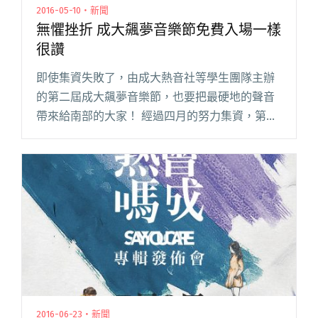
2016-05-10・新聞
無懼挫折 成大飆夢音樂節免費入場一樣
很讚
即使集資失敗了，由成大熱音社等學生團隊主辦
的第二屆成大飆夢音樂節，也要把最硬地的聲音
帶來給南部的大家！ 經過四月的努力集資，第二
屆成大飆夢音樂節想擴大舉辦的計劃最終宣告失
敗，無法讓想要蒐藏現場錄音與紀念黑膠的贊助
者如願。但團隊毫不洩氣，立即閱讀全文 "無懼
挫折 成大飆夢音樂節免費入場一樣很讚"
2016-06-23・新聞