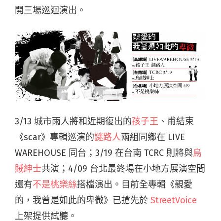
開三場巡迴演出。
3/13 城市雨人將和近期復出的
孩子王
、甫結束
《scar》專輯巡演的
謎路人
兩組同鄉在 LIVE
WAREHOUSE 同台；3/19 在台南 TCRC 則將與
烏
賊紳士
共演；4/09 台北最終場在小地方展演空間
還有
不是桃樂絲
搭檔演出。目前全專輯《親愛
的，我曾是如此的卑微》已搶先於
StreetVoice
上架提供試聽。