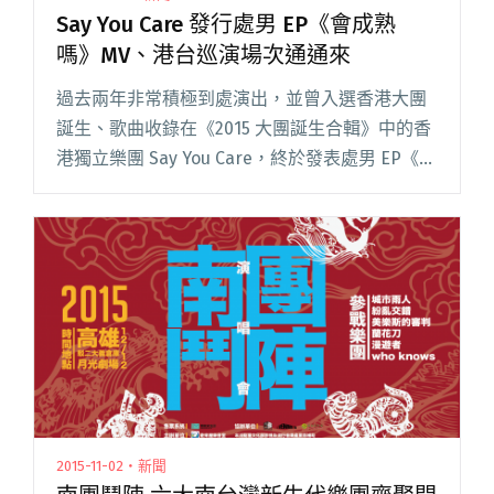
Say You Care 發行處男 EP《會成熟
嗎》MV、港台巡演場次通通來
過去兩年非常積極到處演出，並曾入選香港大團
誕生、歌曲收錄在《2015 大團誕生合輯》中的香
港獨立樂團 Say You Care，終於發表處男 EP《會
成熟嗎》並宣佈將於 7 月 9 日在 Hidden Agenda
舉行 EP 發佈音樂會，閱讀全文 "Say You Care 發
行處男 EP《會成熟嗎》MV、港台巡演場次通通
來"
2015-11-02・新聞