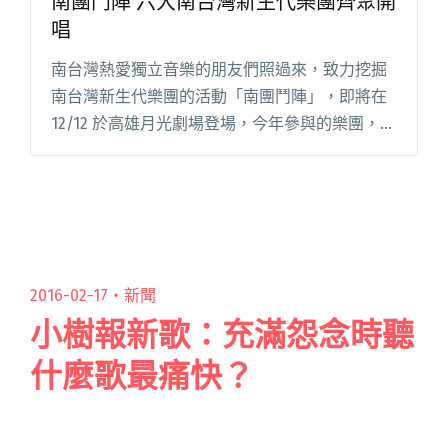
南團鬥陣 六大南台灣新生代樂團齊聚開
唱
南台灣熱愛獨立音樂的朋友們照過來，致力挖掘
南台灣新生代樂團的活動「南團鬥陣」，即將在
12/12 於高雄月光劇場登場，今年參與的樂團，包
括兩度參戰的 Who Knows 樂團、美樂斯的審
判，以及蘭花刀、Find The Intersecti閱讀全文
"南團鬥陣 六大南台灣新生代樂團齊聚開唱"
2016-02-17・
新聞
小樹報新歌：充滿怨念時聽
什麼歌最痛快？