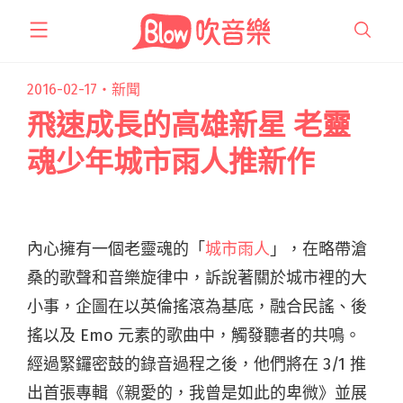
跳
至
主
要
2016-02-17・
新聞
內
飛速成長的高雄新星 老靈
容
魂少年城市雨人推新作
內心擁有一個老靈魂的「
城市雨人
」，在略帶滄
桑的歌聲和音樂旋律中，訴說著關於城市裡的大
小事，企圖在以英倫搖滾為基底，融合民謠、後
搖以及 Emo 元素的歌曲中，觸發聽者的共鳴。
經過緊鑼密鼓的錄音過程之後，他們將在 3/1 推
出首張專輯《親愛的，我曾是如此的卑微》並展