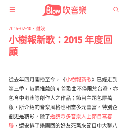
跳
至
主
要
2016-02-10・
雜吹
內
小樹報新歌：2015 年度回
容
顧
從去年四月開播至今，《
小樹報新歌
》已經走到
第三季，每週推薦的 4 首歌曲不僅限於台灣，亦
包含中港澳等創作人之作品；節目主題包羅萬
象，所介紹的音樂風格也相當多元豐富。特別企
劃更是精彩，除了
邀請眾多音樂人上節目寫春
聯
，還安排了樂團圈的好友死黨來節目中大聊八