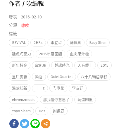
作者 /
吹編輯
發表：2016-02-10
分類：
雜吹
標籤：
REVIVAL
2HRs
李宜玲
蘇珮卿
Easy Shen
猛虎巧克力
2015年度回顧
血肉果汁機
新年特企
盧凱彤
靜謐時光
天方爵士
2015
皇后皮箱
梁香
QuietQuartet
八十八顆芭樂籽
溫故知新
十一z
岑寧兒
李友廷
elevenzmusic
那我懂你意思了
玩弦四度
Yoyo Sham
Hot
謝孟庭