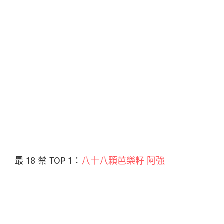
最 18 禁 TOP 1：
八十八顆芭樂籽 阿強