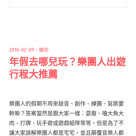
域中，亦有非常天南地北、擁有鮮明特色方式詮
釋歌詞的音樂流派存在，例如以翻玩文字遊戲、
流暢傾吐詞句的饒舌歌手，和遊走閱讀全文 "鐵
嗓對快嘴！作詞脈絡大不同：金屬 VS 饒舌"
2016-02-09・
雜吹
年假去哪兒玩？樂團人出遊
行程大推薦
樂團人的假期不用來錄音、創作、練團、寫歌要
幹嘛？
答案當然是跟大家一樣：耍廢、嗑大魚大
肉、打牌、玩手遊或遊戲組隊等等
，但是
為了不
讓大家誤解樂團人都是宅宅，並且顛覆音樂人都