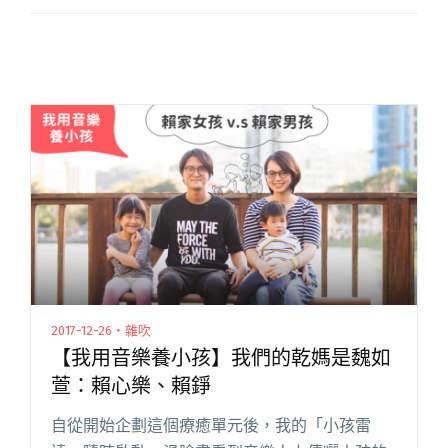
2017-12-26・雜吹
【我用音樂養小孩】我們的乾媽是魏如
萱：賴心樂、賴錚
自從開始企劃這個療癒單元後，我的「小孩雷