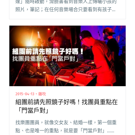
達」隨時啟動，滑臉書看到音樂人上傳曬小孩的
照片，筆記；在任何音樂場合只要看到有孩子出
沒，立刻想辦法打探虛實。還記得 9 月時參加了
在宜蘭礁溪舉辦的風和日麗連連看，那天除了聽
到許多好音樂，也蒐集到不少小閱讀全文 "【我
用音樂養小孩】我們的乾媽是魏如萱：賴心樂、
賴錚"
2015-04-13・雜吹
組團前請先照鏡子好嗎！找團員重點在
「門當戶對」
找樂團團員，就像交女友、結婚一樣，第一個重
點、也是唯一的重點，就是要「門當戶對」……