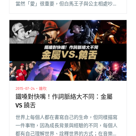
當然「愛」很重要，但白馬王子與公主相處吵架
的故事並不會寫出來。 看看以下例子： 案例一
徵求：鼓手 團齡：不到一年 團員：還差吉他跟鼓
手 曲閱讀全文 "組團前請先照鏡子好嗎！找團員
重點在「門當戶對」"
2015-07-24・雜吹
鐵嗓對快嘴！作詞脈絡大不同：金屬
VS 饒舌
世界上每個人都在書寫自己的生命，但同樣描寫
一件事物，因為成長背景與經驗的不同，每個人
都有自己理解世界、詮釋世界的方式；在音樂領