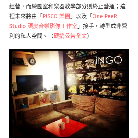
經營，而練團室和樂器教學部分則終止營運；這
裡未來將由「
P!SCO 樂團
」以及「
One PeeR
Studio 頑皮音樂影像工作室
」接手，轉型成非營
利的私人空間。（
硬搞公告全文
）