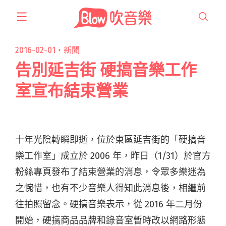
跳
至
主
要
2016-02-01・
新聞
內
告別延吉街 硬搞音樂工作
容
室宣布結束營業
十年光陰轉瞬即逝，位於東區延吉街的「硬搞音
樂工作室」成立於 2006 年，昨日（1/31）於官方
粉絲專頁發布了結束營業的消息，令眾多樂迷為
之惋惜，也有不少音樂人得知此消息後，相繼前
往拍照留念。硬搞音樂表示，從 2016 年二月份
開始，硬搞商品品牌和錄音室暫時改以網路形態