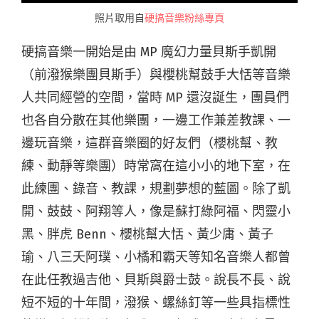
照片取用自
硬搞音樂粉絲專頁
硬搞音樂一開始是由 MP 魔幻力量貝斯手凱開
（前潑猴樂團貝斯手）與櫻桃幫鼓手大恬等音樂
人共同經營的空間，當時 MP 還沒誕生，團員們
也各自分散在其他樂團，一邊工作兼差教課、一
邊玩音樂，這群音樂圈的好友們（櫻桃幫、教
練、動靜等樂團）時常窩在這小小的地下室，在
此練團、錄音、教課，規劃夢想的藍圖。除了凱
開、鼓鼓、阿翔等人，像是蘇打綠阿福、閃靈小
黑、胖虎 Benn、櫻桃幫大恬、黃少庸、黃子
瑜、八三夭阿璞、小橘和霸天等知名音樂人都曾
在此任教過吉他、貝斯與爵士鼓。說長不長、說
短不短的十年間，潑猴、螺絲釘等一些具指標性