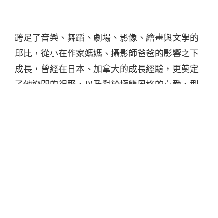
跨足了音樂、舞蹈、劇場、影像、繪畫與文學的
邱比，從小在作家媽媽、攝影師爸爸的影響之下
成長，曾經在日本、加拿大的成長經驗，更奠定
了他遼闊的視野，以及對於極簡風格的喜愛，型
塑出作品簡單、乾淨而大器的一致性。
邱比繼首張專輯《我們：就要相愛》刻畫了關於
死亡、虛榮、慾望、純真等人生中各種不同的情
緒、狀態後，2015 年推出的第二張作品《正正》
發展出一首首前衛實作，在實驗性的 DJ 編曲中幻
化開闊的的意象。除了正式發行的作品之外，創
作能量充沛的邱比累積了不少作品，有趣的是，