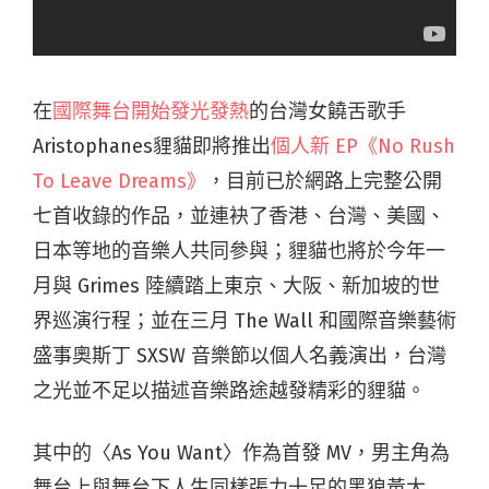
在
國際舞台開始發光發熱
的台灣女饒舌歌手
Aristophanes貍貓即將推出
個人新 EP《No Rush
To Leave Dreams》
，目前已於網路上完整公開
七首收錄的作品，並連袂了香港、台灣、美國、
日本等地的音樂人共同參與；貍貓也將於今年一
月與 Grimes 陸續踏上東京、大阪、新加坡的世
界巡演行程；並在三月 The Wall 和國際音樂藝術
盛事奧斯丁 SXSW 音樂節以個人名義演出，台灣
之光並不足以描述音樂路途越發精彩的貍貓。
其中的〈As You Want〉作為首發 MV，男主角為
舞台上與舞台下人生同樣張力十足的黑狼黃大