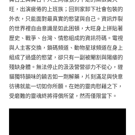
旺，出演疲倦的上班族；回到家卸下社會包裝的
外衣，只能面對最真實的慾望與自己。資訊炸裂
的世界裡自由意識是如此困頓，大旺身上拼貼著
歷史、戰爭、台灣、情慾組成的資訊符碼。電視
與人主客交換，鎖碼頻道、動物星球頻道在身上
組成了過盛的慾望，卻只有一副被閹割與陽痿的
殘缺身體。無法停止的汲汲營營卻力不從心，貍
貓獨特韻味的饒舌如一劑解藥，片刻滿足與快意
彷彿就能一切如你所願。在她的靈肉慰藉之下，
受磨難的靈魂終將得償所望，然而僅限當下。