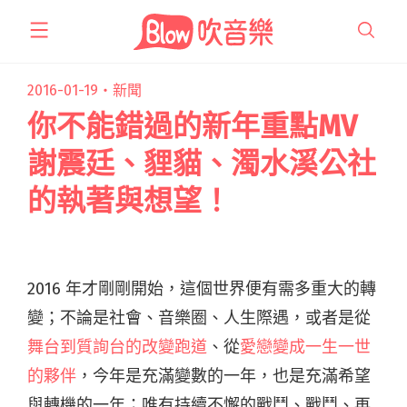
跳
至
主
要
2016-01-19・
新聞
內
你不能錯過的新年重點MV
容
謝震廷、貍貓、濁水溪公社
的執著與想望！
2016 年才剛剛開始，這個世界便有需多重大的轉
變；不論是社會、音樂圈、人生際遇，或者是從
舞台到質詢台的改變跑道
、從
愛戀變成一生一世
的夥伴
，今年是充滿變數的一年，也是充滿希望
與轉機的一年；唯有持續不懈的戰鬥、戰鬥、再