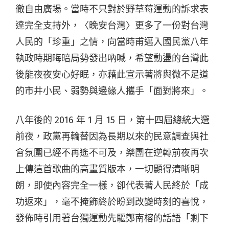
徹自由廣場。當時不只對於野草莓運動的訴求表
達完全支持外，〈晚安台灣〉更多了一份對台灣
人民的「珍重」之情，向當時甫邁入國民黨八年
執政時期晦暗局勢發出吶喊，希望動盪的台灣此
後能夜夜安心好眠，亦藉此宣示著將與微不足道
的市井小民、弱勢與邊緣人攜手「面對將來」。
八年後的 2016 年 1 月 15 日，第十四屆總統大選
前夜，政黨再輪替因為長期以來的民意調查與社
會氛圍已經不再遙不可及，樂團在逆轉前夜再次
上傳這首歌曲的高畫質版本，一切顯得清晰明
朗，即使內容完全一樣，卻代表著人民終於「成
功返來」，毫不掩飾終於盼到改變時刻的喜悅，
發佈時引用著台獨運動先驅鄭南榕的話語「剩下