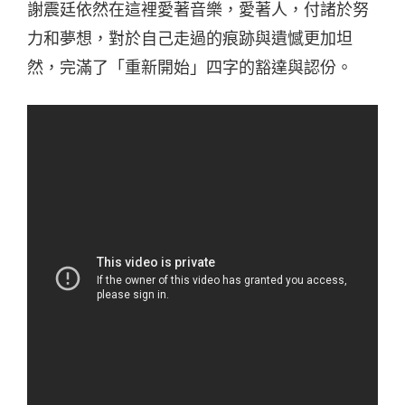
謝震廷依然在這裡愛著音樂，愛著人，付諸於努
力和夢想，對於自己走過的痕跡與遺憾更加坦
然，完滿了「重新開始」四字的豁達與認份。