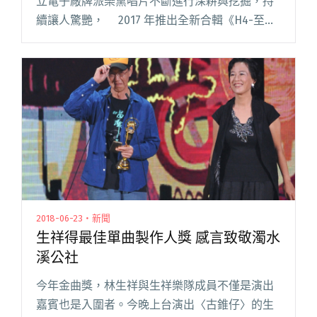
立電子廠牌派樂黛唱片不斷進行深耕與挖掘，持
續讓人驚艷， 2017 年推出全新合輯《H4-至聖
先師 Golden Teacher》已於 iNDIEVOX 獨家上
架，不但整張專輯任你聽，即日起至 5/閱讀全文
"Gold您老師！派樂黛新合輯iNDIEVOX搶先聽 電
音補習班 5/6 開嗑"
2018-06-23・新聞
生祥得最佳單曲製作人獎 感言致敬濁水
溪公社
今年金曲獎，林生祥與生祥樂隊成員不僅是演出
嘉賓也是入圍者。今晚上台演出〈古錐仔〉的生