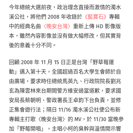
今年總統大選前夜，政治理念直接而激情的濁水
溪公社，將他們 2008 年收錄於
《藍寶石》
專輯
中的經典名曲
〈晚安台灣〉
重新上傳 HD 影像版
本，雖然內容影像並沒有做大幅修改，但其實背
後的意義十分不同。
回顧 2008 年 11 月 15 日正是台灣「野草莓運
動」邁入第十天，全國超過百名大學生會師於自
由廣場，要求時任總統馬英九、行政院院長劉兆
玄為陳雲林來台期間警方維安過當道歉，要求國
安局長蔡朝明、警政署長王卓鈞下台負責，並修
正集會遊行法；隔日 11/16 濁水溪公社便公布新
專輯主打歌〈晚安台灣〉的 MV，於 11/30 當晚參
加「野莓開唱」，主唱小柯的臭幹與溫情開示響