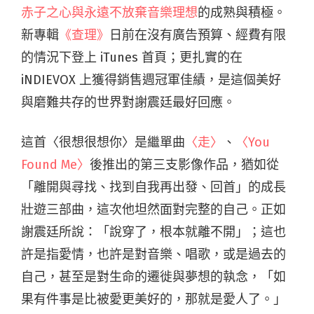
赤子之心與永遠不放棄音樂理想
的成熟與積極。
新專輯
《查理》
日前在沒有廣告預算、經費有限
的情況下登上 iTunes 首頁；更扎實的在
iNDIEVOX 上獲得銷售週冠軍佳績，是這個美好
與磨難共存的世界對謝震廷最好回應。
這首〈很想很想你〉是繼單曲
〈走〉
、
〈You
Found Me〉
後推出的第三支影像作品，猶如從
「離開與尋找、找到自我再出發、回首」的成長
壯遊三部曲，這次他坦然面對完整的自己。正如
謝震廷所說：「說穿了，根本就離不開」；這也
許是指愛情，也許是對音樂、唱歌，或是過去的
自己，甚至是對生命的遷徙與夢想的執念，「如
果有件事是比被愛更美好的，那就是愛人了。」