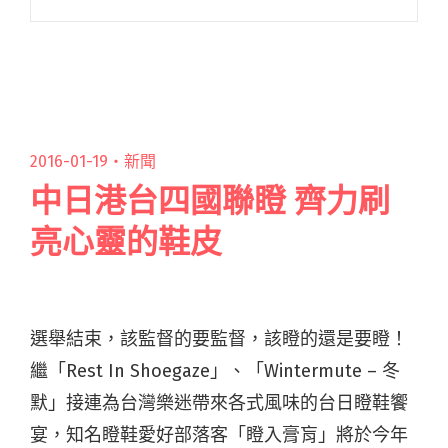
潑辣〈青梅竹馬〉，每部作品都值得細細品嚐，
一聽再聽！ 「在人海中，我們在各自的圓心中，
規律的繞著自己的軌道旋轉閱讀全文 "槍擊潑辣
首支 MV 超黑暗 鼓手保霖化身變態殺手"
2016-01-19・
新聞
中日港台四國聯瞪 齊力刷
亮心靈的鞋皮
選舉結束，該監督的要監督，該瞪的還是要瞪！
繼「Rest In Shoegaze」、「Wintermute – 冬
默」接連為台灣樂迷帶來各式風味的台日瞪鞋饗
宴，知名瞪鞋愛好部落客「瞪入膏肓」將於今年