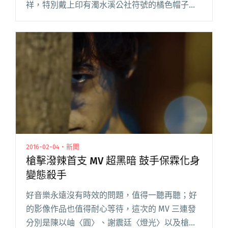
祥，特別戴上印有濁水溪公社符號的橘色帽子；
在拿下最佳單曲製作人後，他也將絕大部分的感
言時間向濁水溪公社致敬。「你們看到我戴這頂
帽子，平常我不會戴這頂帽子。」閱讀全文 "生
祥得最佳單曲製作人獎 感言致敬濁水溪公社"
2016-02-04・新聞
槍擊潑辣首支 MV 超黑暗 鼓手保霖化身
變態殺手
好音樂永遠沒有時效的問題，值得一聽再聽；好
的影像作品也值得耐心等待，這次的 MV 三連發
分別是陳以岫〈圓〉、謝震廷〈燈光〉以及槍擊