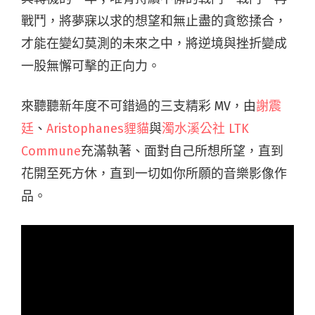
戰鬥，將夢寐以求的想望和無止盡的貪慾揉合，
才能在變幻莫測的未來之中，將逆境與挫折變成
一股無懈可擊的正向力。
來聽聽新年度不可錯過的三支精彩 MV，由
謝震
廷
、
Aristophanes貍貓
與
濁水溪公社 LTK
Commune
充滿執著、面對自己所想所望，直到
花開至死方休，直到一切如你所願的音樂影像作
品。