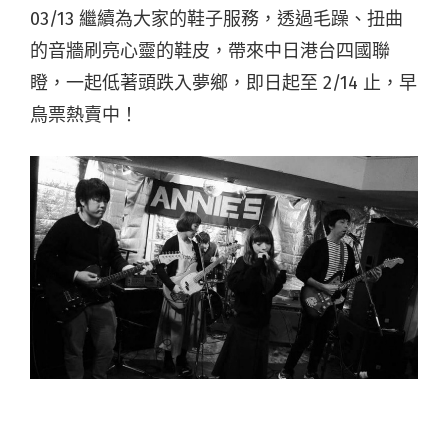
03/13 繼續為大家的鞋子服務，透過毛躁、扭曲
的音牆刷亮心靈的鞋皮，帶來中日港台四國聯
瞪，一起低著頭跌入夢鄉，即日起至 2/14 止，早
鳥票熱賣中！
Ether Feels (JP)