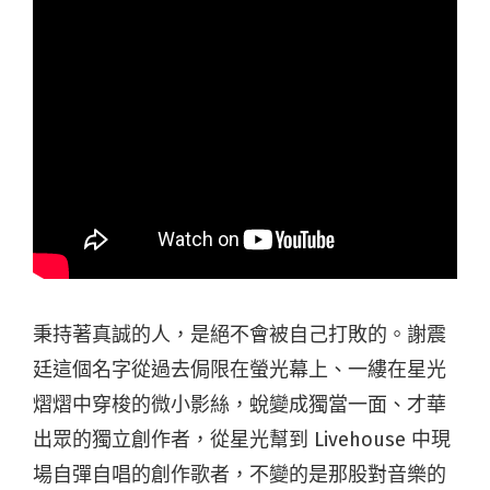
秉持著真誠的人，是絕不會被自己打敗的。謝震
廷這個名字從過去侷限在螢光幕上、一縷在星光
熠熠中穿梭的微小影絲，蛻變成獨當一面、才華
出眾的獨立創作者，從星光幫到 Livehouse 中現
場自彈自唱的創作歌者，不變的是那股對音樂的