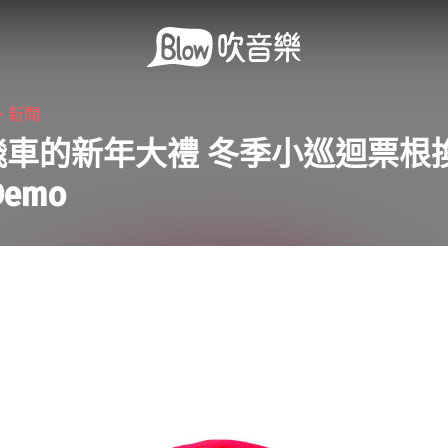
・
新聞
車的新年大禮 冬季小巡迴票根換
Demo