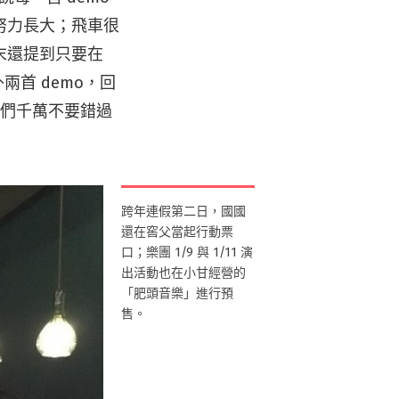
努力長大；飛車很
末還提到只要在
兩首 demo，回
迷們千萬不要錯過
跨年連假第二日，國國
還在窖父當起行動票
口；樂團 1/9 與 1/11 演
出活動也在小甘經營的
「肥頭音樂」進行預
售。