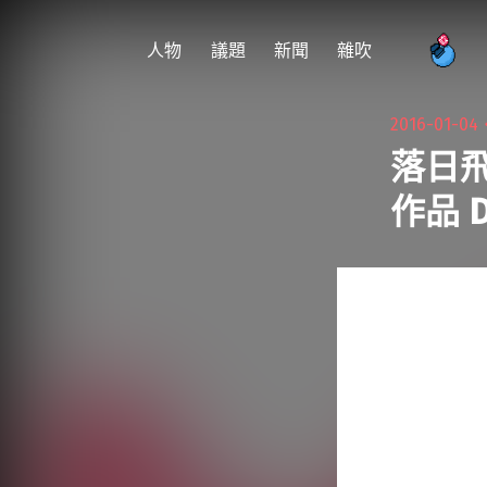
跳
至
人物
議題
新聞
雜吹
主
要
2016-01-04
內
落日飛
容
作品 