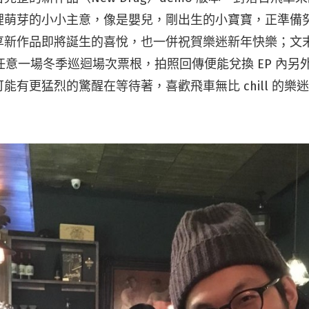
裡萌芽的小小主意，像是嬰兒，剛出生的小寶寶，正準備
享新作品即將誕生的喜悅，也一併祝賀樂迷新年快樂；文
述任意一場冬季巡迴場次票根，拍照回傳便能兌換 EP 內另外
能有更猛烈的驚醒在等待著，喜歡飛車無比 chill 的樂