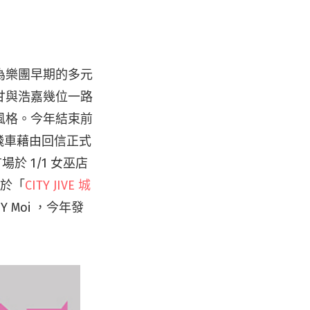
為樂團早期的多元
甘與浩嘉幾位一路
風格。今年結束前
飛車藉由回信正式
首場於 1/1 女巫店
 於「
CITY JIVE 城
Y Moi ，今年發