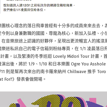
樂團核心理念的落日飛車曾經有十分多的成員來來去去，
至今則以身兼數職的國國、尊龍為核心，新加入弘禮、小
、在音樂旅途上認識的好夥伴，呈現出更流暢宜人的搖滾
樂迷私訊自己的電子信箱到粉絲專頁，在 1/1 凌晨落日
計畫，以及緊湊的冬季巡迴 Lovely Midori Tour 計畫，
後，將於 1/9、1/10 和日本樂團 Ogre You Asshole
11 則是幫再次來台的南卡羅來納州 Chillwave 推手 Toro 
t For?》發表會做開場。