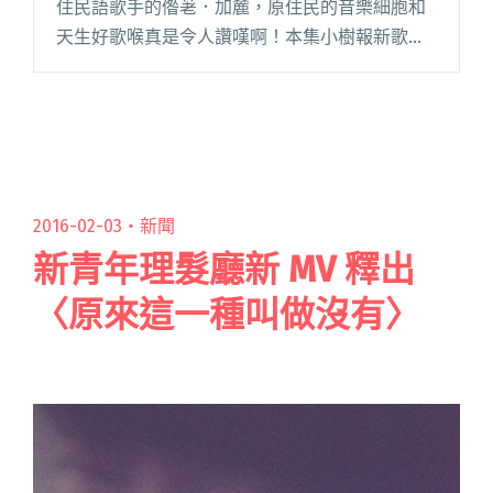
住民語歌手的偺荖．加麓，原住民的音樂細胞和
天生好歌喉真是令人讚嘆啊！本集小樹報新歌介
紹的四首歌曲分別來自阿美族、排灣族、卑南族
等不同族群，也有融合西非傳統打擊樂的作品，
皆展現出豐沛的創作能量。不過，閱讀全文 "小
樹報新歌：原民好聲音 展現豐沛音樂能量"
2016-02-03・
新聞
新青年理髮廳新 MV 釋出
〈原來這一種叫做沒有〉