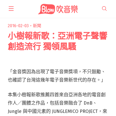
跳
至
主
要
2016-02-03・
新聞
內
小樹報新歌：亞洲電子聲響
容
創造流行 獨領風騷
「金音獎因為出現了電子音樂獎項，不只鼓勵、
也確認了台灣這幾年電子音樂新世代的存在。」
本集小樹報新歌推薦四首來自亞洲各地的電音創
作人／團體之作品，包括音樂融合了 DnB、
Jungle 與中國元素的 JUNGLEMICO PROJECT，來