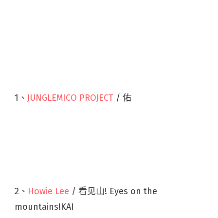
1、
JUNGLEMICO PROJECT
/ 佑
2、
Howie Lee
/ 看见山! Eyes on the
mountains!KAI