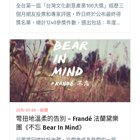
全台第一屆「台灣文化創意產業100大獎」經歷三
個月網友投票和專家評選，昨日終於公布最終得
獎名單，總計1240參獎件數，選出包括：年度文
創領軍者、年度文創人物、文創企業、文創品
牌、文創園區、文創聚落、文創會展、文創行銷
平台、文創產品獎、年度最閱讀全文 "獨立音樂
出頭天 StreetVoice、iNDIEVOX 獲選為十大文創
行銷平台"
2015-01-09・新聞
彆扭地溫柔的告別 – Frandé 法蘭黛樂
團《不忘 Bear In Mind》
只要將回憶好好收藏，它們會成為我們的一部