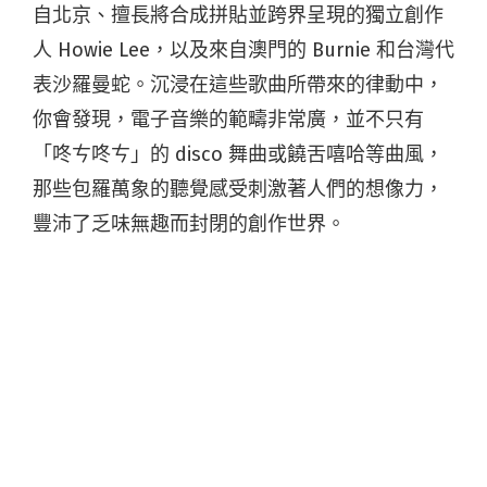
自北京、擅長將合成拼貼並跨界呈現的獨立創作
人 Howie Lee，以及來自澳門的 Burnie 和台灣代
表沙羅曼蛇。沉浸在這些歌曲所帶來的律動中，
你會發現，電子音樂的範疇非常廣，並不只有
「咚ㄘ咚ㄘ」的 disco 舞曲或饒舌嘻哈等曲風，
那些包羅萬象的聽覺感受刺激著人們的想像力，
豐沛了乏味無趣而封閉的創作世界。