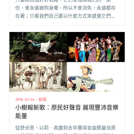
份，會永遠被附身喔，所以不會消失，永遠都存
在著；只看我們自己要以什麼方式來感覺它們的
存在。
2016-02-24・新聞
小樹報新歌：原民好聲音 展現豐沛音樂
能量
從舒米恩、以莉．高露到去年獲得金曲獎最佳原