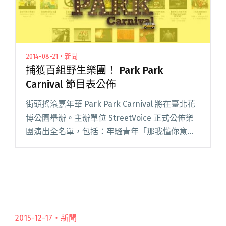
2014-08-21・新聞
捕獲百組野生樂團！ Park Park
Carnival 節目表公佈
街頭搖滾嘉年華 Park Park Carnival 將在臺北花
博公園舉辦。主辦單位 StreetVoice 正式公佈樂
團演出全名單，包括：牢騷青年「那我懂你意思
了」、饒舌團體「頑童」、數字搖滾樂團「大象
體操」等近百組的樂團。
2015-12-17・
新聞