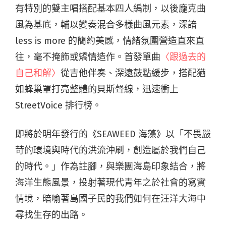
有特別的雙主唱搭配基本四人編制，以後龐克曲
風為基底，輔以變奏混合多樣曲風元素，深諳
less is more 的簡約美感，情緒氛圍營造直來直
往，毫不掩飾或矯情造作。首發單曲
〈跟過去的
自己和解〉
從吉他伴奏、深遠鼓點緩步，搭配猶
如蜂巢罩打亮整體的貝斯聲線，迅速衝上
StreetVoice 排行榜。
即將於明年發行的《SEAWEED 海藻》以「不畏嚴
苛的環境與時代的洪流沖刷，創造屬於我們自己
的時代。」作為註腳，與樂團海島印象結合，將
海洋生態風景，投射著現代青年之於社會的寫實
情境，暗喻著島國子民的我們如何在汪洋大海中
尋找生存的出路。