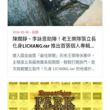
2026-05-18・新聞
陳嫺靜、李詠恩助陣！老王樂隊張立長
化身LICHANG.rar 推出首張個人專輯
《CIAO》
甫入圍金曲獎「最佳樂團」的老王樂隊休團中，
主唱張立長藉樂團長假期間，輕輕打開房門、首
次挑戰獨立製作！化身 LICHANG.rar 的他甫於
5/14 推出首張個人專輯《CIAO》，以全英文唱作
個人化的另類民謠搖滾，展開一場柔中帶剛的情
感追尋閱讀全文 "陳嫺靜、李詠恩助陣！老王樂
隊張立長化身LICHANG.rar 推出首張個人專輯
《CIAO》"