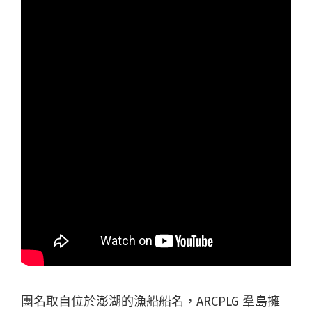
團名取自位於澎湖的漁船船名，ARCPLG 羣島擁