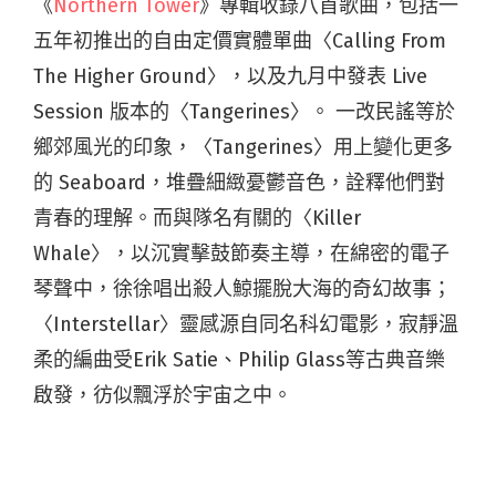
《
Northern Tower
》專輯收錄八首歌曲，包括一
五年初推出的自由定價實體單曲〈Calling From
The Higher Ground〉，以及九月中發表 Live
Session 版本的〈Tangerines〉。 一改民謠等於
鄉郊風光的印象，〈Tangerines〉用上變化更多
的 Seaboard，堆疊細緻憂鬱音色，詮釋他們對
青春的理解。而與隊名有關的〈Killer
Whale〉，以沉實擊鼓節奏主導，在綿密的電子
琴聲中，徐徐唱出殺人鯨擺脫大海的奇幻故事；
〈Interstellar〉靈感源自同名科幻電影，寂靜溫
柔的編曲受Erik Satie、Philip Glass等古典音樂
啟發，彷似飄浮於宇宙之中。