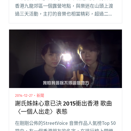
香港九龍郊區一個露營地點，與樂迷在山頭上渡
過三天活動，主打的音樂也相當精彩，超過二十
組人馬將會演出，例如：一段時間沒演出的
tfvsjs、很適合在戶外地聽的Sensi Lion、新生代
的有雞蛋蒸肉餅等閱讀全文 "「草民音樂營
2015」帶香港樂迷走入深山！"
2014-12-27・新聞
謝氏姊妹心意已決 2015衝出香港 歌曲
〈一個人出走〉表態
在剛剛公佈的StreetVoice 音樂作品人氣榜Top 50