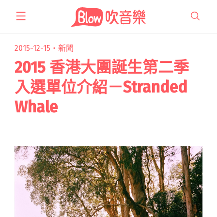
跳
至
主
要
2015-12-15・
新聞
內
2015 香港大團誕生第二季
容
入選單位介紹－Stranded
Whale