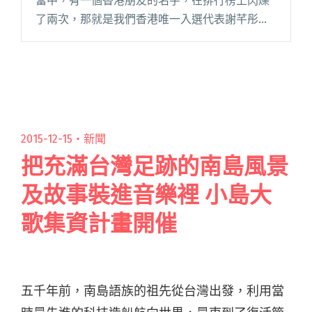
當中，有一個香港朋友的名字，在排行榜上閃爍
了兩次，那就是我們香港唯一入選代表謝芊彤。
無獨有偶，她與妹妹也發放了新視頻，進一步想
衝出香港，把她們的音樂帶往世界各地。 早前在
香港佔領閱讀全文 "謝氏姊妹心意已決 2015衝出
香港 歌曲〈一個人出走〉表態"
2015-12-15・
新聞
把充滿台灣足跡的南島風景
及故事裝進音樂裡 小島大
歌集資計畫開催
五千年前，南島語族的祖先從台灣出發，利用當