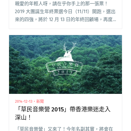
親愛的年輕人呀，請在乎你手上的那一張票！
2019 大團誕生年終票選今日（11/11）開跑，選出
來的四強，將於 12 月 13 日的年終回顧場，再度
登上 Legacy 台北的舞台。值得注意的是，
StreetVoice 會員投票將佔評選結果的 閱讀全文
"親愛的年輕人呀，請在乎你手上的那一張票！
2019大團誕生年終票選開跑"
2014-12-13・新聞
「草民音樂營 2015」帶香港樂迷走入
深山！
「草民音樂營」又來了！今年名副其實，將會在