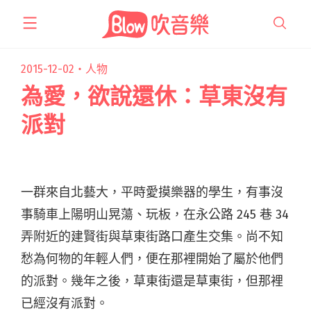
跳
至
主
要
2015-12-02・
人物
內
為愛，欲說還休：草東沒有
容
派對
一群來自北藝大，平時愛摸樂器的學生，有事沒
事騎車上陽明山晃蕩、玩板，在永公路 245 巷 34
弄附近的建賢街與草東街路口產生交集。尚不知
愁為何物的年輕人們，便在那裡開始了屬於他們
的派對。幾年之後，草東街還是草東街，但那裡
已經沒有派對。