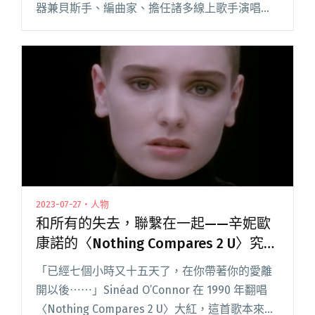
器兼貝斯手、編曲家、擔任諸多線上歌手演唱會
樂手多重身分的黃少雍（小雍），緩緩談起了從
音樂人跨足到廠牌經營者的緣由。 自 2013 年成
立，積極推廣台灣人創作閱讀全文 "透過廠牌發
聲，讓更多元的聲音能被聽到 － 派樂黛負責人
黃少雍"
2023-07-27・人物
和所有的失去，聯繫在一起——辛妮歐
康諾的〈Nothing Compares 2 U〉究竟
在唱誰？
「已經七個小時又十五天了，在你帶著你的愛離
開以後⋯⋯」Sinéad O’Connor 在 1990 年翻唱
〈Nothing Compares 2 U〉大紅，這首歌本來是