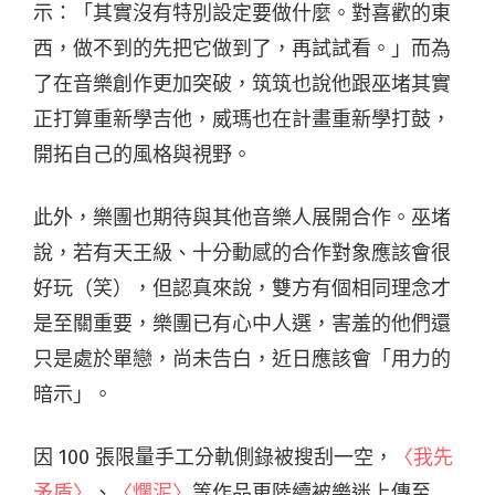
示：「其實沒有特別設定要做什麼。對喜歡的東
西，做不到的先把它做到了，再試試看。」而為
了在音樂創作更加突破，筑筑也說他跟巫堵其實
正打算重新學吉他，威瑪也在計畫重新學打鼓，
開拓自己的風格與視野。
此外，樂團也期待與其他音樂人展開合作。巫堵
說，若有天王級、十分動感的合作對象應該會很
好玩（笑），但認真來說，雙方有個相同理念才
是至關重要，樂團已有心中人選，害羞的他們還
只是處於單戀，尚未告白，近日應該會「用力的
暗示」。
因 100 張限量手工分軌側錄被搜刮一空，
〈我先
矛盾〉
、
〈爛泥〉
等作品更陸續被樂迷上傳至