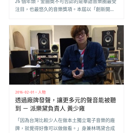
26 個年頭，金曲奬不可否認的是華語音樂圈最受
注目，也最悠久的音樂獎項。本屆以「創新開
拓，真摯感動」作為主題，一如以往，一系列活
動與盛大的頒獎典禮即將在六月底上演；上個月
公佈入圍名單時，也一如以往閱讀全文 "金曲獎
與獨立音樂何干？"
2016-02-01・人物
透過廠牌發聲，讓更多元的聲音能被聽
到 － 派樂黛負責人 黃少雍
「因為台灣比較少人在做本土獨立電子音樂的廠
牌，就覺得好像可以做做看。」身兼林瑪黛合成