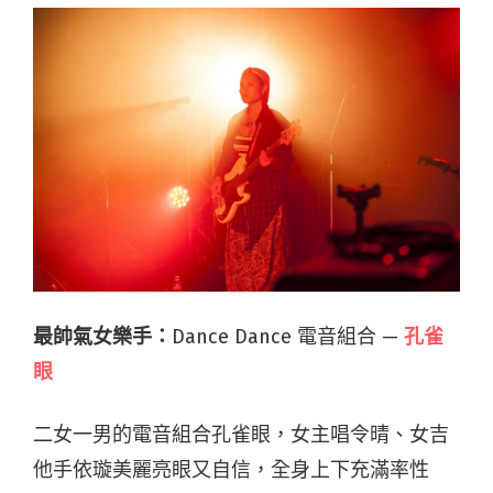
最帥氣女樂手：
Dance Dance 電音組合 —
孔雀
眼
二女一男的電音組合孔雀眼，女主唱令晴、女吉
他手依璇美麗亮眼又自信，全身上下充滿率性