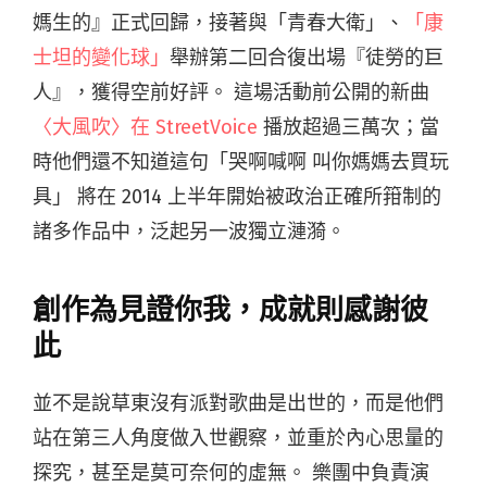
媽生的』正式回歸，接著與「青春大衛」、
「康
士坦的變化球」
舉辦第二回合復出場『徒勞的巨
人』，獲得空前好評。 這場活動前公開的新曲
〈大風吹〉在 StreetVoice
播放超過三萬次；當
時他們還不知道這句「哭啊喊啊 叫你媽媽去買玩
具」 將在 2014 上半年開始被政治正確所箝制的
諸多作品中，泛起另一波獨立漣漪。
創作為見證你我，成就則感謝彼
此
並不是說草東沒有派對歌曲是出世的，而是他們
站在第三人角度做入世觀察，並重於內心思量的
探究，甚至是莫可奈何的虛無。 樂團中負責演