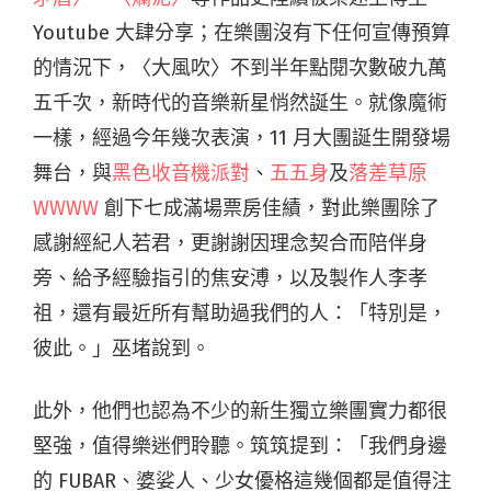
Youtube 大肆分享；在樂團沒有下任何宣傳預算
的情況下，〈大風吹〉不到半年點閱次數破九萬
五千次，新時代的音樂新星悄然誕生。就像魔術
一樣，經過今年幾次表演，11 月大團誕生開發場
舞台，與
黑色收音機派對
、
五五身
及
落差草原
WWWW
創下七成滿場票房佳績，對此樂團除了
感謝經紀人若君，更謝謝因理念契合而陪伴身
旁、給予經驗指引的焦安溥，以及製作人李孝
祖，還有最近所有幫助過我們的人：「特別是，
彼此。」巫堵說到。
此外，他們也認為不少的新生獨立樂團實力都很
堅強，值得樂迷們聆聽。筑筑提到：「我們身邊
的 FUBAR、婆娑人、少女優格這幾個都是值得注