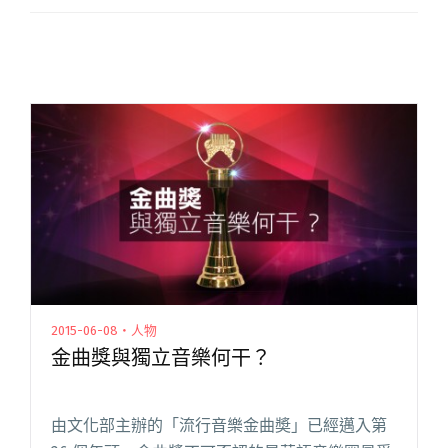
2015-06-08・人物
金曲獎與獨立音樂何干？
由文化部主辦的「流行音樂金曲奬」已經邁入第