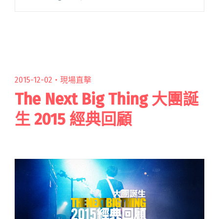
Prince 在 1984 年《Purple Rain》時閱讀全文
"和所有的失去，聯繫在一起——辛妮歐康諾的
〈Nothing Compares 2 U〉究竟在唱誰？"
2015-12-02・
現場直擊
The Next Big Thing 大團誕
生 2015 經典回顧