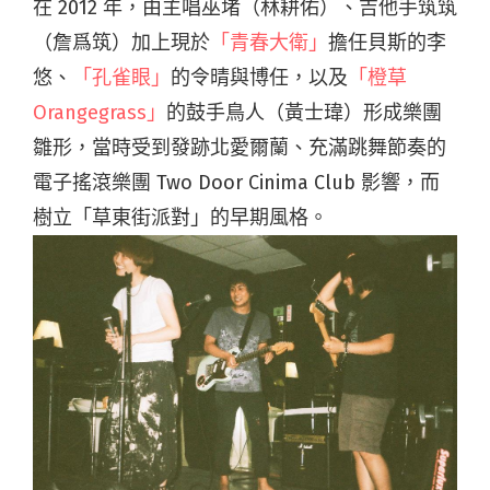
在 2012 年，由主唱巫堵（林耕佑）、吉他手筑筑
（詹爲筑）加上現於
「青春大衛」
擔任貝斯的李
悠、
「孔雀眼」
的令晴與博任，以及
「橙草
Orangegrass」
的鼓手鳥人（黃士瑋）形成樂團
雛形，當時受到發跡北愛爾蘭、充滿跳舞節奏的
電子搖滾樂團 Two Door Cinima Club 影響，而
樹立「草東街派對」的早期風格。