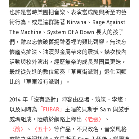
也許是當時樂團把音樂、表演當成隨興所至的藝
術行為，或是這群聽著 Nirvana、Rage Against
The Machine、System Of A Down 長大的孩子
們，難以忘懷破舊揚聲器裡的類比聲響，無法忘
懷龐克搖滾、油漬與金屬帶來的震撼。幾次校內
活動與校外演出，經歷無奈的成長與團員更迭，
最終從先進的數位節奏「草東街派對」退化回類
比的「草東沒有派對」。
2014 年「沒有派對」陣容由巫堵、筑筑、李悠，
以及同時為
「FUBAR」
主唱的貝斯手 Sam 與鼓手
威瑪組成，陸續於網路上釋出
〈老張〉
、
〈醜〉
、
〈五十〉
等作品，不只改名，音樂風格