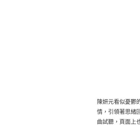
陳妍元看似憂鬱
情，引領著思緒回
曲試聽，頁面上