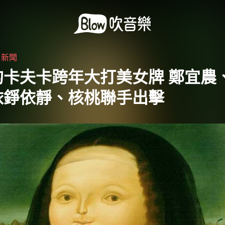
・
新聞
的卡夫卡跨年大打美女牌 鄭宜農
依錚依靜、核桃聯手出擊