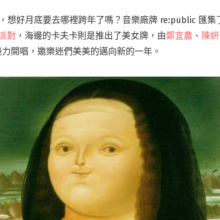
了，想好月底要去哪裡跨年了嗎？音樂廠牌 re:public 
派對
，海邊的卡夫卡則是推出了美女牌，由
鄭宜農
、
陳妍
力開唱，邀樂迷們美美的邁向新的一年。