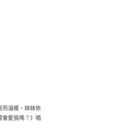
亮而溫暖，妹妹依
還會愛我嗎？》唱