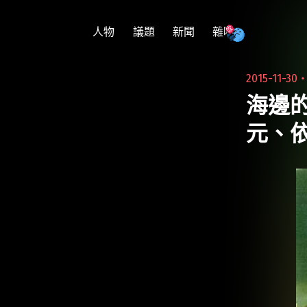
跳
至
人物
議題
新聞
雜吹
主
要
2015-11-30
內
海邊
容
元、