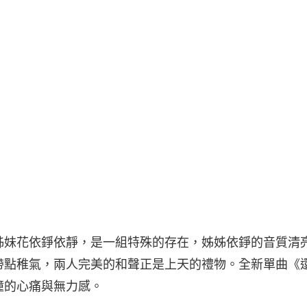
姊妹花依錚依靜，是一組特殊的存在，姊姊依錚的音質清
帶點稚氣，兩人完美的和聲正是上天的禮物。全新單曲《
撞的心痛與無力感。