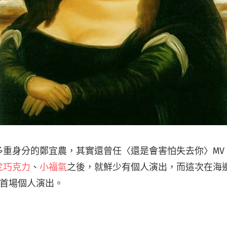
多重身分的鄭宜農，其實還曾任〈還是會害怕失去你〉MV
虎巧克力
、
小福氣
之後，就鮮少有個人演出，而這次在海
年的首場個人演出。