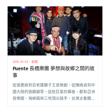
2016-01-02・新聞
Puente 長橋樂團 夢想與故鄉之間的故
事
從張惠妹到百老匯獅子王音樂劇，從陳綺貞到中
國大陸的張靚穎等，這些巨星的幕後，都有亞洲
音樂圈，海峽兩岸三地頂尖鼓手，台灣太魯閣族
「李守信」老師高水準演出的身影。在經歷 30 年