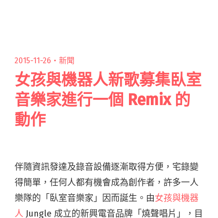
流行樂和非主流頂尖舞台後，醞釀了10幾年的想
法。在2015 年，李閱讀全文 "Puente 長橋樂團
夢想與故鄉之間的故事"
2015-11-26・
新聞
女孩與機器人新歌募集臥室
音樂家進行一個 Remix 的
動作
伴隨資訊發達及錄音設備逐漸取得方便，宅錄變
得簡單，任何人都有機會成為創作者，許多一人
樂隊的「臥室音樂家」因而誕生。由
女孩與機器
人
Jungle 成立的新興電音品牌「燒聲唱片」，目