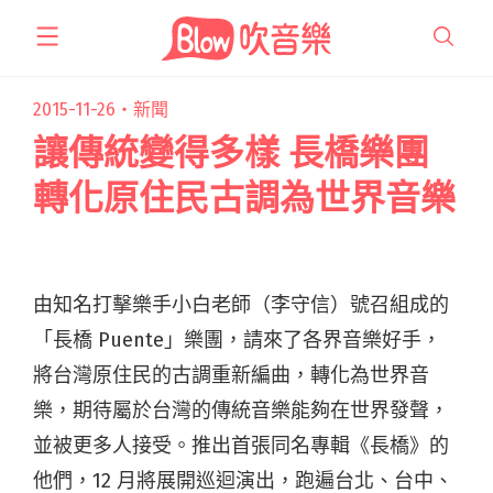
跳
至
主
要
2015-11-26・
新聞
內
讓傳統變得多樣 長橋樂團
容
轉化原住民古調為世界音樂
由知名打擊樂手小白老師（李守信）號召組成的
「長橋 Puente」樂團，請來了各界音樂好手，
將台灣原住民的古調重新編曲，轉化為世界音
樂，期待屬於台灣的傳統音樂能夠在世界發聲，
並被更多人接受。推出首張同名專輯《長橋》的
他們，12 月將展開巡迴演出，跑遍台北、台中、