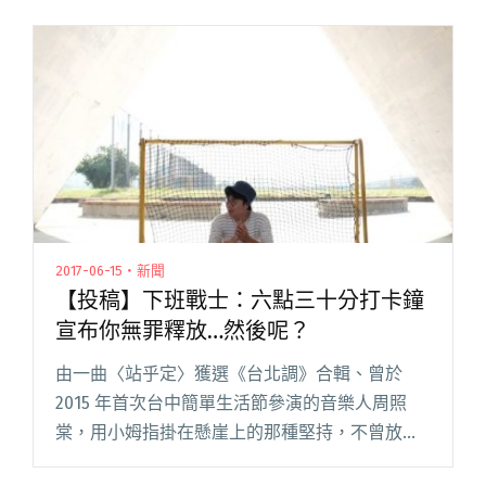
2017-06-15・新聞
【投稿】下班戰士：六點三十分打卡鐘
宣布你無罪釋放…然後呢？
由一曲〈站乎定〉獲選《台北調》合輯、曾於
2015 年首次台中簡單生活節參演的音樂人周照
棠，用小姆指掛在懸崖上的那種堅持，不曾放棄
音樂，將真誠的自己寫在音符裡。 這張思考許