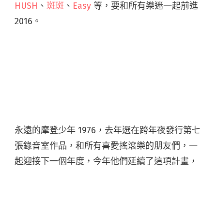
HUSH
、
斑斑
、
Easy
等，要和所有樂迷一起前進
2016。
永遠的摩登少年 1976，去年選在跨年夜發行第七
張錄音室作品，和所有喜愛搖滾樂的朋友們，一
起迎接下一個年度，今年他們延續了這項計畫，
策畫了令人期待的「跨年派對」，邀請樂迷們一
起聽著最愛的音樂，迎向下一年。