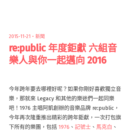
久、返樸歸真的作品，邀來 Vast & Hazy 團長林
易祺閱讀全文 "【投稿】下班戰士：六點三十分
打卡鐘宣布你無罪釋放…然後呢？"
2015-11-21・
新聞
re:public 年度鉅獻 六組音
樂人與你一起邁向 2016
今年跨年要去哪裡好呢？如果你剛好喜歡獨立音
樂，那就來 Legacy 和其他的樂迷們一起同樂
吧！1976 主唱阿凱創辦的音樂品牌 re:public，
今年再次隆重推出精彩的跨年鉅獻，一次打包旗
下所有的樂團，包括
1976
、
記號士
、
馬克白
、