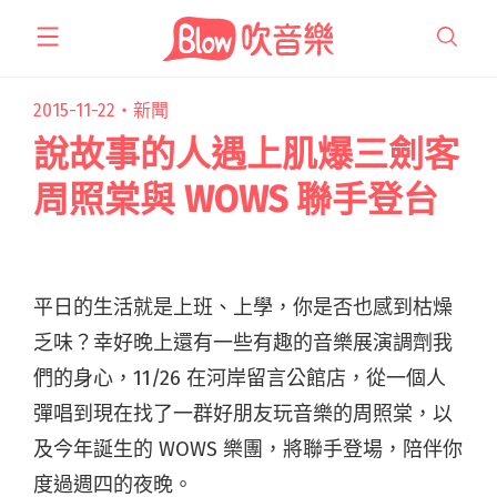
跳
至
主
要
2015-11-22・
新聞
內
說故事的人遇上肌爆三劍客
容
周照棠與 WOWS 聯手登台
平日的生活就是上班、上學，你是否也感到枯燥
乏味？幸好晚上還有一些有趣的音樂展演調劑我
們的身心，11/26 在河岸留言公館店，從一個人
彈唱到現在找了一群好朋友玩音樂的周照棠，以
及今年誕生的 WOWS 樂團，將聯手登場，陪伴你
度過週四的夜晚。