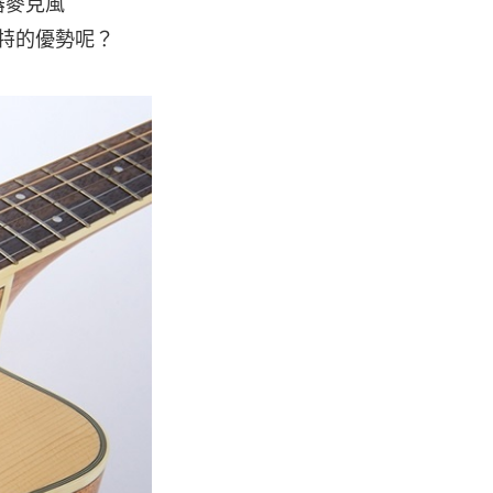
器麥克風
獨特的優勢呢？