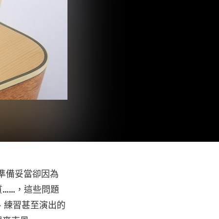
備準備妥當卻因為
質……，這些問題
、練習甚至演出的