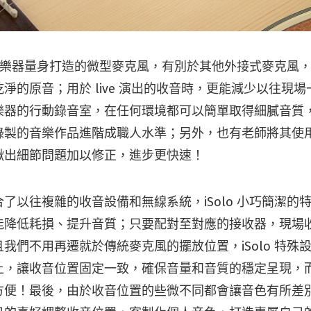
款針對樂器量身打造的微型麥克風，有別於其他外接式麥克風，iS
淨的原音；用於 live 演出的收音時，更能減少以往現
樂器的行動錄音室，在任何環境都可以簡單取得細膩音質
錄製的音樂作品進階成職人水準；另外，也有老師將其使
揪出細節問題加以修正，進步更快速！
了以往複雜的收音設備和無線系統，iSolo 小巧簡潔的
能降低耗損、提升音質；只要配對至對應的接收器，現場
我們不用再遷就於傳統麥克風的擺放位置，iSolo 特殊
上，讓收音位置固定一致，確保音量和音質的穩定呈現，
方便！最後，由於收音位置的些微不同都會讓音色有所差