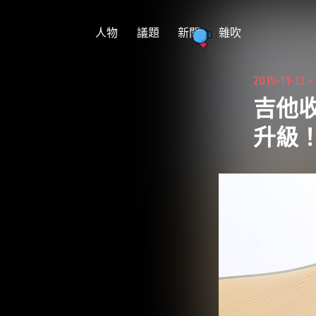
跳
至
人物
議題
新聞
雜吹
主
要
2015-11-13
內
吉他收
容
升級