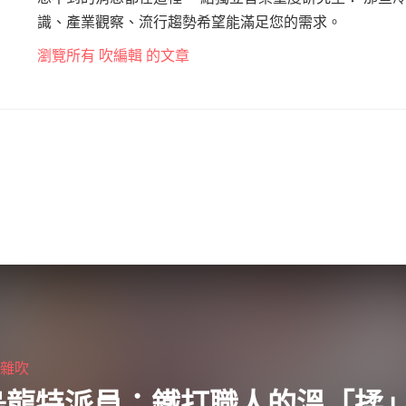
識、產業觀察、流行趨勢希望能滿足您的需求。
瀏覽所有 吹編輯 的文章
・
雜吹
烏龍特派員：鐵打職人的溫「揉