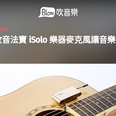
・
雜吹
音法寶 iSolo 樂器麥克風讓音
！