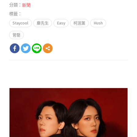
分類：
新聞
標籤：
Staycool
麋先生
Easy
柯泯薰
Hush
管罄