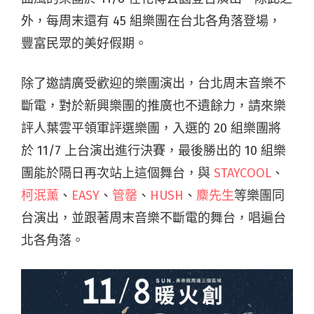
外，每周末還有 45 組樂團在台北各角落登場，
豐富民眾的美好假期。
除了邀請廣受歡迎的樂團演出，台北周末音樂不
斷電，對於新興樂團的推廣也不遺餘力，請來樂
評人葉雲平領軍評選樂團，入選的 20 組樂團將
於 11/7 上台演出進行決賽，最後勝出的 10 組樂
團能於隔日再次站上這個舞台，與
STAYCOOL
、
柯泯薰
、
EASY
、
管罄
、
HUSH
、
麋先生
等樂團同
台演出，並跟著周末音樂不斷電的舞台，唱遍台
北各角落。