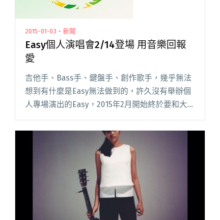
2015-01-03・新聞
Easy個人演唱會2/14登場 用音樂回報
愛
吉他手、Bass手、鍵盤手、創作歌手，幾乎無法
想到有什麼是Easy無法做到的，許久沒有舉辦個
人專場演出的Easy，2015年2月開始終於要和大家
單獨約會了，尤其2/14他要陪大家一起度過情人
節。 2015/2/1 Easy要先為兄弟站台，他閱讀全文
"Easy個人演唱會2/14登場 用音樂回報愛"