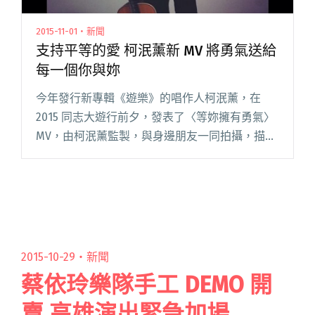
2015-11-01・新聞
支持平等的愛 柯泯薰新 MV 將勇氣送給
每一個你與妳
今年發行新專輯《遊樂》的唱作人柯泯薰，在
2015 同志大遊行前夕，發表了〈等妳擁有勇氣〉
MV，由柯泯薰監製，與身邊朋友一同拍攝，描述
著徬徨、邊緣、私密的世界中，依然存在著無分
性別、階級、色彩的愛，對性別平權理念滿滿的
支持。 同志婚姻議題在閱讀全文 "支持平等的愛
柯泯薰新 MV 將勇氣送給每一個你與妳"
2015-10-29・
新聞
蔡依玲樂隊手工 DEMO 開
賣 高雄演出緊急加場