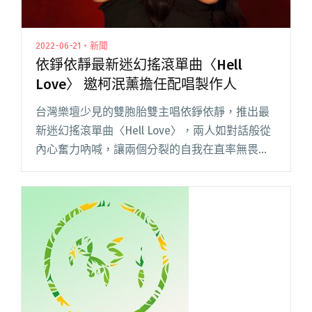
2022-06-21・新聞
依錚依靜最新迷幻搖滾單曲〈Hell
Love〉 邀柯泯薰擔任配唱製作人
台灣樂壇少見的雙胞胎雙主唱依錚依靜，推出最
新迷幻搖滾單曲〈Hell Love〉，兩人如對話般從
內心奮力吶喊，讓兩個分裂的自我在直率無畏的
聲線中癒合。依錚依靜說：「這是一首讓你哭著
跳舞的傷心舞曲。」〈Hell Love〉勇敢地唱出情
感的暗面，閱讀全文 "依錚依靜最新迷幻搖滾單
曲〈Hell Love〉 邀柯泯薰擔任配唱製作人"