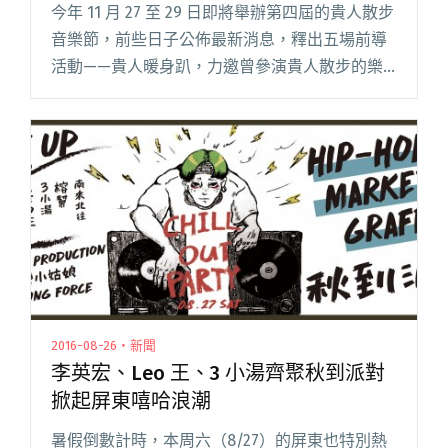
今年 11 月 27 至 29 日即將舉辦第四屆的貴人散步
音樂節，前些日子公佈最新消息，釋出五場前導
活動——貴人暖身趴，力邀曾參演貴人散步的樂
團，以貴人學長姐的身份演出，系列活動將於 8
月陸續展開，台北、台南、高雄接力開唱，連三
週帶大家「閱讀全文 "貴人暖身趴八月開跑！台
北、台南、高雄接力熱唱"
2016-08-26・新聞
李英宏、Leo 王、3 小湯齊聚秋到派對
掀起屏東嘻哈浪潮
暑假倒數計時，本周六（8/27）的屏東也特別熱