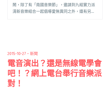
鬧，除了有「南國音樂節」，邀請到九組實力派
清新音樂組合一起倡導愛無異同之外，還有另一
場專為嘻哈文化愛好者開辦的「秋到派對 chill
out party」，這個活動同樣免費入場且眾星雲
集，你所能閱讀全文 "李英宏、Leo 王、3 小湯齊
聚秋到派對 掀起屏東嘻哈浪潮"
2015-10-27・
新聞
電音演出？還是無線電學會
吧！？網上電台舉行音樂派
對！