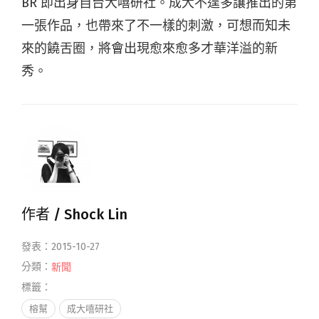
BR 即出身自台大嘻研社。成大不遑多讓推出的第
一張作品，也帶來了不一樣的刺激，可想而知未
來的饒舌圈，將會出現愈來愈多才華洋溢的新
秀。
作者 /
Shock Lin
發表：2015-10-27
分類：
新聞
標籤：
榕幫
成大嘻研社