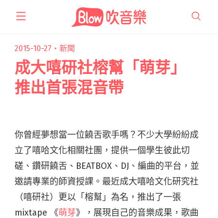
跳
至
主
要
2015-10-27・
新聞
內
成大嘻研社榕幫「萌芽」
容
推出首張混音帶
你曾經夢想當一位饒舌歌手嗎？不少大學紛紛成
立了嘻哈文化相關社團，提供一個學生彼此切
磋、鑽研饒舌、BEATBOX、DJ、編曲的平台，並
邀請專業的師資授課。最近成大嘻哈文化研究社
（嘻研社）更以「榕幫」為名，推出了一張
mixtape 《
萌芽
》，展現自己的音樂成果，歌曲