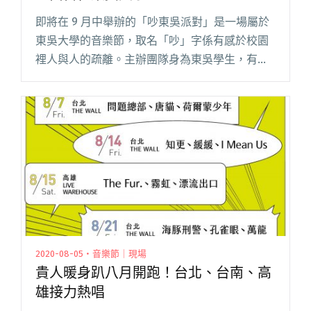
即將在 9 月中舉辦的「吵東吳派對」是一場屬於
東吳大學的音樂節，取名「吵」字係有感於校園
裡人與人的疏離。主辦團隊身為東吳學生，有鑒
於東吳是一所校地不大的大學，校園公共空間太
少，學生對校園的疏離反映在社團參與衰退、對
公共事務冷感上。對大部份的閱讀全文 "「吵東
吳派對」要用音樂節讓你有一個理由留在東吳大
學"
2020-08-05・音樂節｜現場
貴人暖身趴八月開跑！台北、台南、高
雄接力熱唱