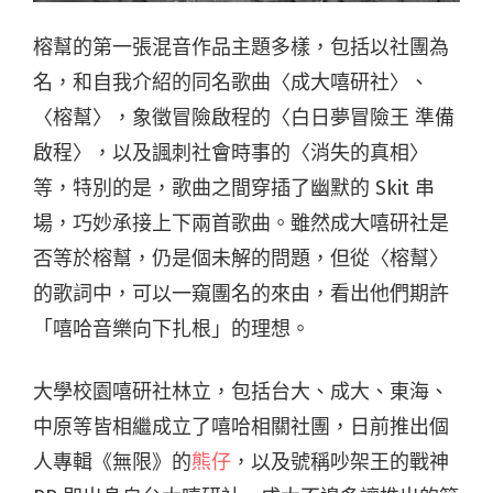
榕幫的第一張混音作品主題多樣，包括以社團為
名，和自我介紹的同名歌曲〈成大嘻研社〉、
〈榕幫〉，象徵冒險啟程的〈白日夢冒險王 準備
啟程〉，以及諷刺社會時事的〈消失的真相〉
等，特別的是，歌曲之間穿插了幽默的 Skit 串
場，巧妙承接上下兩首歌曲。雖然成大嘻研社是
否等於榕幫，仍是個未解的問題，但從〈榕幫〉
的歌詞中，可以一窺團名的來由，看出他們期許
「嘻哈音樂向下扎根」的理想。
大學校園嘻研社林立，包括台大、成大、東海、
中原等皆相繼成立了嘻哈相關社團，日前推出個
人專輯《無限》的
熊仔
，以及號稱吵架王的戰神