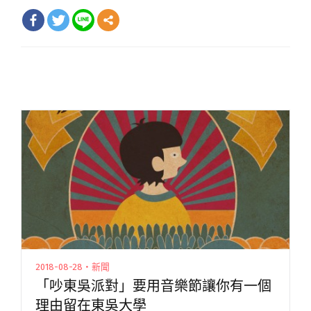
2018-08-28・新聞
「吵東吳派對」要用音樂節讓你有一個
理由留在東吳大學