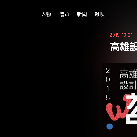
跳
至
人物
議題
新聞
雜吹
主
要
2015-10-21
內
高雄設
容