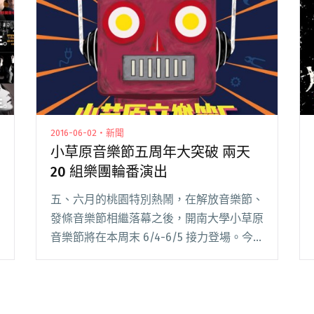
2016-06-02・新聞
小草原音樂節五周年大突破 兩天
20 組樂團輪番演出
五、六月的桃園特別熱鬧，在解放音樂節、
發條音樂節相繼落幕之後，開南大學小草原
音樂節將在本周末 6/4-6/5 接力登場。今
年來到第五屆的小草原首次突破歷年的形
式，擴大舉辦為兩天的活動，並獻上 20 組
超強大的陣容，就是要帶給樂迷們最棒的周
末閱讀全文 "小草原音樂節五周年大突破 兩