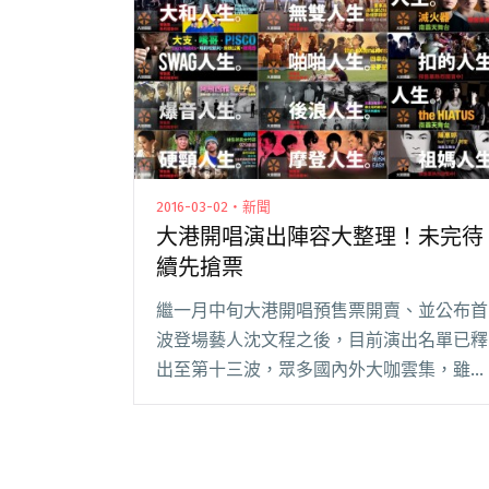
2016-03-02・新聞
大港開唱演出陣容大整理！未完待
續先搶票
繼一月中旬大港開唱預售票開賣、並公布首
波登場藝人沈文程之後，目前演出名單已釋
出至第十三波，眾多國內外大咖雲集，雖然
尚未公布完畢，不過光看現在的陣容已經夠
令人期待了，再不搶可能就快沒票囉！ 滅
火器連唱兩天 陳惠婷捲土重來 如果你還記
得堪稱「閱讀全文 "大港開唱演出陣容大整