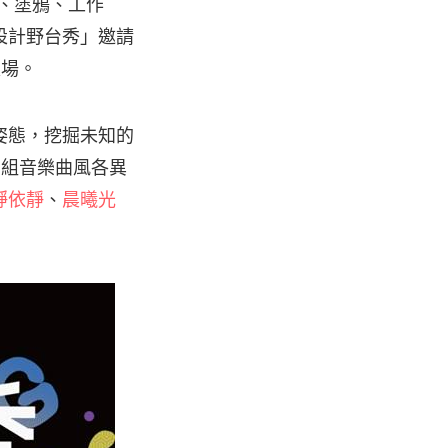
論壇、塗鴉、工作
設計野台秀」邀請
入場。
姿態，挖掘未知的
 組音樂曲風各異
錚依靜
、
晨曦光