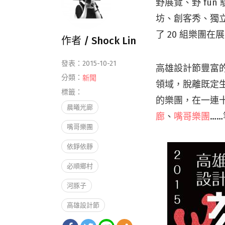
野展覽、野 fun
坊、創客秀、獨
了 20 組樂團
作者 /
Shock Lin
發表：2015-10-21
高雄設計節豐富
分類：
新聞
領域，脫離既定生
標籤：
的樂團，在一連
晨曦光廊
廊
、
嘴哥樂團
…
嘴哥樂團
依錚依靜
必順鄉村
河豚子
高雄設計節