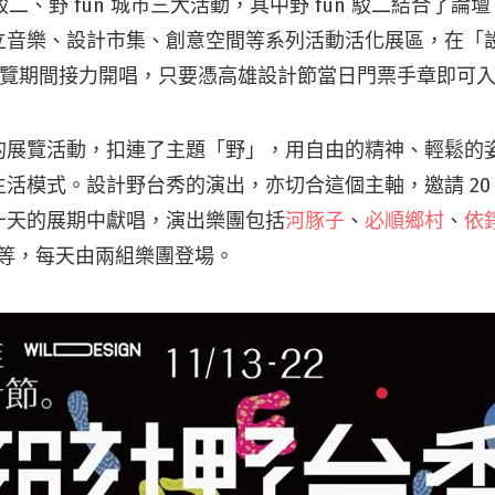
 駁二、野 fun 城市三大活動，其中野 fun 駁二結合了
立音樂、設計市集、創意空間等系列活動活化展區，在「
在展覽期間接力開唱，只要憑高雄設計節當日門票手章即可
的展覽活動，扣連了主題「野」，用自由的精神、輕鬆的
活模式。設計野台秀的演出，亦切合這個主軸，邀請 20
十天的展期中獻唱，演出樂團包括
河豚子
、
必順鄉村
、
依
…等，每天由兩組樂團登場。