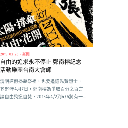
2015-03-26・新聞
自由的追求永不停止 鄭南榕紀念
活動樂團台南大會師
清明連假掃墓祭祖，也要追憶先賢烈士，
1989年4月7日，鄭南榕為爭取百分之百言
論自由殉道自焚，2015年4/2到4/6將有一
系列活動「台南言論自由日」開跑，以各種
藝術形式，表現出當今台灣，人們對於自由
的永恆追求與努力。 4/2至4/4會有「閱讀
全文 "自由的追求永不停止 鄭南榕紀念活動