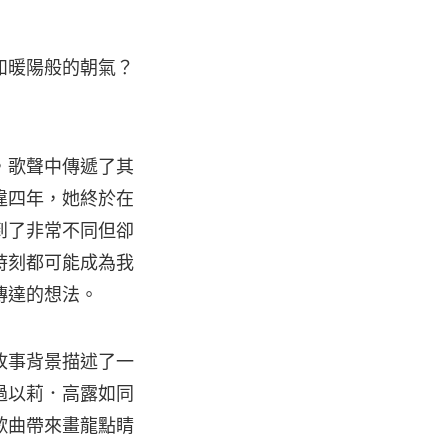
如暖陽般的朝氣？
，歌聲中傳遞了其
違四年，她終於在
到了非常不同但卻
時刻都可能成為我
傳達的想法。
故事背景描述了一
過以莉．高露如同
歌曲帶來畫龍點睛