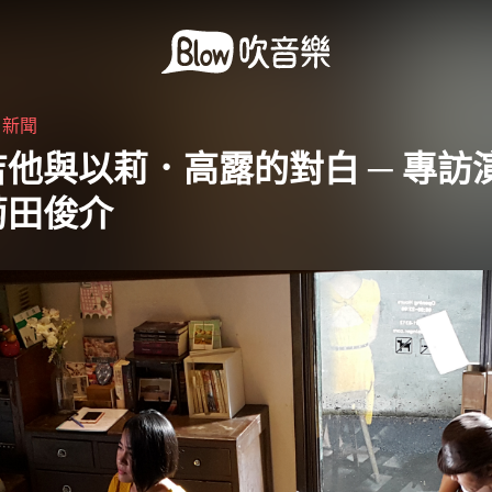
・
新聞
他與以莉．高露的對白 ─ 專訪
菊田俊介