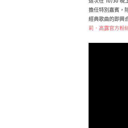
這次在 10/30
擔任特別嘉賓，
經典歌曲的即興
莉．高露官方粉