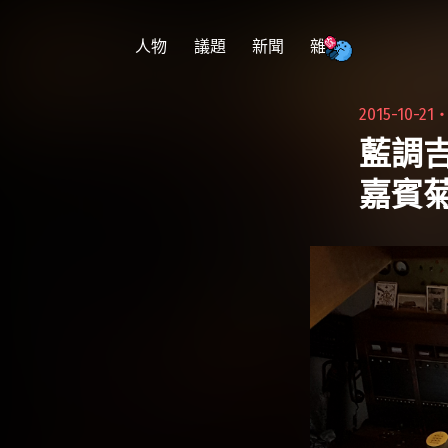
跳
至
人物
議題
新聞
雜吹
主
要
2015-10-21
內
藍調吉
容
嘉賓