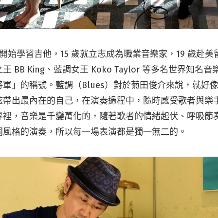
 歲開始學習吉他，15 歲就立志成為職業音樂家，19 歲赴
 BB King、藍調女王 Koko Taylor 等多名世界知
軍」的稱號。藍調（Blues）對於菊田俊介來說，就好
弦帶出最內在的自己，在演奏過程中，隨時感受歌者與樂
界裡，音樂是千變萬化的，隨著歌者的情緒起伏、呼吸節
同風格的演奏，所以每一場表演都是獨一無二的。