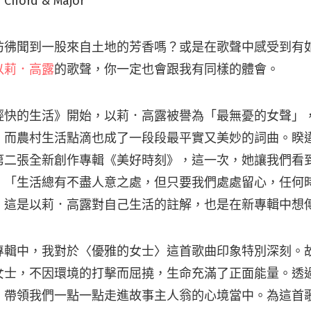
rd & Major
彷彿聞到一股來自土地的芳香嗎？或是在歌聲中感受到有
以莉．高露
的歌聲，你一定也會跟我有同樣的體會。
輕快的生活》開始，以莉．高露被譽為「最無憂的女聲」
，而農村生活點滴也成了一段段最平實又美妙的詞曲。睽
第二張全新創作專輯《美好時刻》，這一次，她讓我們看
。「生活總有不盡人意之處，但只要我們處處留心，任何
」這是以莉．高露對自己生活的註解，也是在新專輯中想
專輯中，我對於〈優雅的女士〉這首歌曲印象特別深刻。
女士，不因環境的打擊而屈撓，生命充滿了正面能量。透
，帶領我們一點一點走進故事主人翁的心境當中。為這首