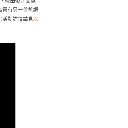
會中，菊田俊介受邀
高露有另一首藍調
（活動詳情請見
以