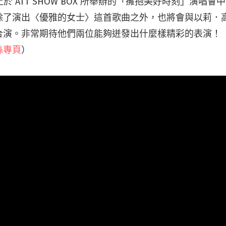
 晚上於 ATT SHOW BOX 所舉辦的「擁抱美好時刻」演唱
除了演出〈優雅的女士〉這首歌曲之外，也將會與以莉．
合演。非常期待他們兩位能夠迸發出什麼樣精彩的表演！
絲專頁
）