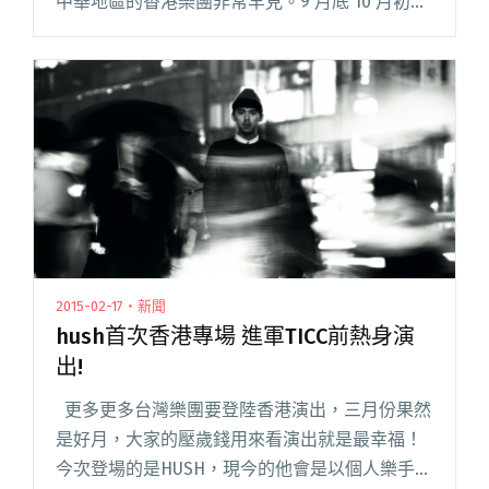
中華地區的香港樂團非常罕見。9 月底 10 月初，
本地老牌樂團 The Yours 將聯同小師弟 David
Boring 遠征日本舉行 4 場 Live 閱讀全文 "遠征東
洋！The Yours & David Boring 日本巡演"
2015-02-17・新聞
hush首次香港專場 進軍TICC前熱身演
出!
更多更多台灣樂團要登陸香港演出，三月份果然
是好月，大家的壓歲錢用來看演出就是最幸福！
今次登場的是HUSH，現今的他會是以個人樂手自