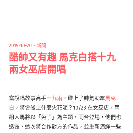
居。就經過樂團成員轉換，主唱hush也會以個人
樂手作日後發展為主，就不過今次來港都會是以
樂團編制閱讀全文 "hush首次香港專場 進軍TICC
前熱身演出!"
2015-10-20・
新聞
酷帥又有趣 馬克白搭十九
兩女巫店開唱
當說唱故事高手
十九兩
，碰上了帥氣勁旅
馬克
白
，將會碰上什麼火花呢？10/23 在女巫店，兩
組人馬將以「兔子」為主題，同台登場，他們也
透露，這次將合作對方的作品，並重新演繹一些