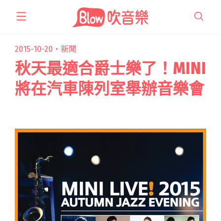
跳
至
主
要
2015-10-20・
新聞
內
秋天最適合爵士樂了！MINI
容
將在汽車陳列室舉辦音樂會