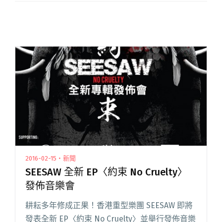
2016-02-15・新聞
SEESAW 全新 EP〈約束 No Cruelty〉
發佈音樂會
耕耘多年修成正果！香港重型樂團 SEESAW 即將
發表全新 EP〈約束 No Cruelty〉並舉行發佈音樂