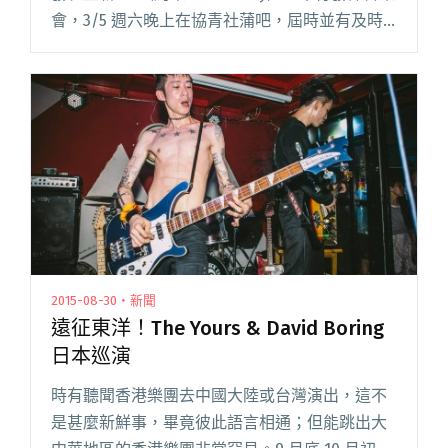
會，3/5 週六晚上在協青社蒲吧，屆時並有及時
雨、秋紅、Tri-Accident 前來相助擔任演出嘉
賓，陣容鼎盛！ 有注意香港重型音閱讀全文
"SEESAW 全新 EP〈約束 No Cruelty〉發佈音樂
會"
2015-08-30・新聞
遠征東洋！The Yours & David Boring
日本巡演
時有聽聞香港樂團去中國大陸或台灣演出，這不
是甚麼新鮮事，畢竟彼此語言相通；但能跳出大