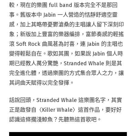
較，現在的樂團 full band 版本完全不是那回
事。舊版本中 Jabin 一人營造的恬靜舒適空靈
感，加上其略帶憂鬱滄桑的主唱讓人留下深刻印
象；新版加上豐富的樂器編排，富節奏感的輕搖
滾 Soft Rock 曲風甚為討喜，連 Jabin 的主唱也
變得輕鬆自在。歌如其團，如果說 Jabin 個人時
期已經教人萬分驚艷，Stranded Whale 則是其
完全進化體，透過樂團的方式集合眾人之力，讓
其詞曲天賦得以完全發揮。
話說回頭，Stranded Whale 這樂團名字，其實
正是啟發自〈Killer Whale〉這首作品，要好好
認識這條擱淺鯨魚？先聽熟這首歌吧。