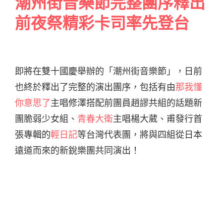
潮州街音樂節完整團序釋出
前夜祭精彩卡司率先登台
即將在雙十國慶舉辦的「潮州街音樂節」，日前
也終於釋出了完整的演出團序，包括有由
那我懂
你意思了
主唱修澤搭配前團員趙謬共組的話題新
團脆弱少女組、
青春大衛
主唱楊大葳、甫發行首
張專輯的
輕日記
等台灣代表團，將與四組從日本
遠道而來的新銳樂團共同演出！