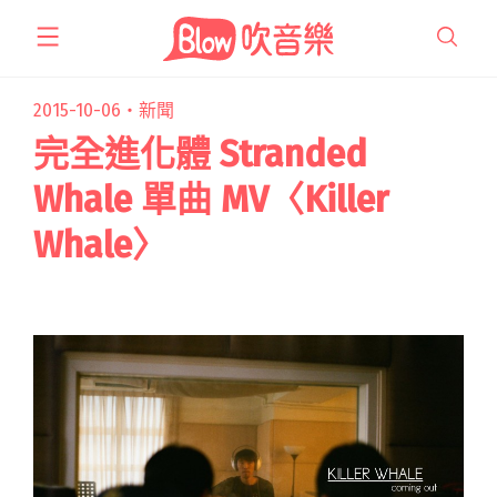
跳
至
主
要
2015-10-06・
新聞
內
完全進化體 Stranded
容
Whale 單曲 MV〈Killer
Whale〉