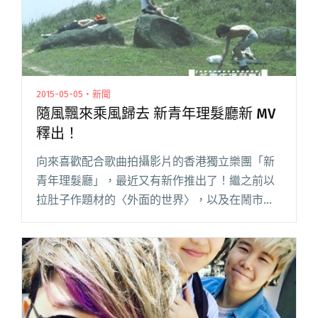
2015-05-05・新聞
隨風飄來乘風歸去 新青年理髮廳新 MV
釋出！
向來喜歡配合歌曲拍攝影片的香港獨立樂團「新
青年理髮廳」，最近又有新作推出了！繼之前以
拉肚子作題材的〈外面的世界〉，以及在鬧市睡
覺的〈不知不覺〉，這次樂團收起玩味惡搞，藉
由與老伯伯的對話，以赤子之心唱出「隨風飄
來，乘風歸去」的豁達價值觀。 歌閱讀全文 "隨
風飄來乘風歸去 新青年理髮廳新 MV 釋出！"