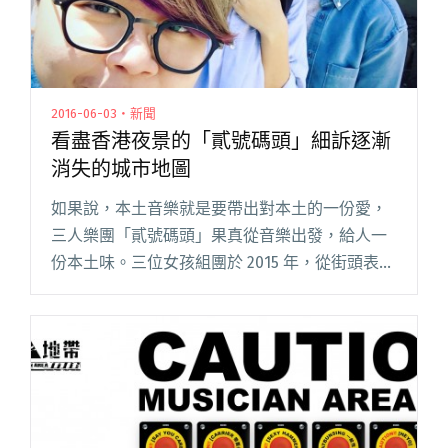
2016-06-03・新聞
看盡香港夜景的「貳號碼頭」細訴逐漸
消失的城市地圖
如果說，本土音樂就是要帶出對本土的一份愛，
三人樂團「貳號碼頭」果真從音樂出發，給人一
份本土味。三位女孩組團於 2015 年，從街頭表演
而互相認識，後來就相約每星期五晚上在尖沙咀
貳號碼頭獻唱，因此以地標為團名，相當富有紀
念性。 由主唱兼木吉他閱讀全文 "看盡香港夜景
的「貳號碼頭」細訴逐漸消失的城市地圖"