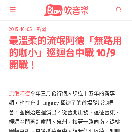
跳
至
主
要
2015-10-05・
新聞
內
最溫柔的流氓阿德「無路用
容
的咖小」巡迴台中戰 10/9
開戰！
流氓阿德
今年三月發行個人睽違十五年的新專
輯，也在台北 Legacy 舉辦了的首場發片演唱
會，並開始巡迴演出。從台北出發，遠征台東、
經過金門再到廈門、泉州，接著一路向南，從桃
園轉高雄、最後抵達台中。讓我們跟阿德一起聊