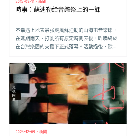
2015-08-11・新聞
時事：蘇迪勒給音樂祭上的一課
不幸遇上地表最強颱風蘇迪勒的山海屯音樂節，
在延期兩天、打亂所有原定時間表後，昨晚終於
在台灣樂團的支援下正式落幕。活動過後，除了
留下好的或壞的回憶、殘存興奮或激憤的情緒，
也是時候好好想想如何讓事情變得更好，為下一
個台灣大型音樂活動做準備。 七閱讀全文 "時
事：蘇迪勒給音樂祭上的一課"
2024-12-09・新聞