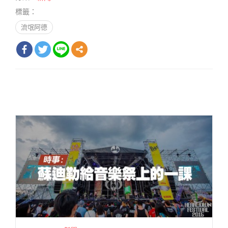
標籤：
流氓阿德