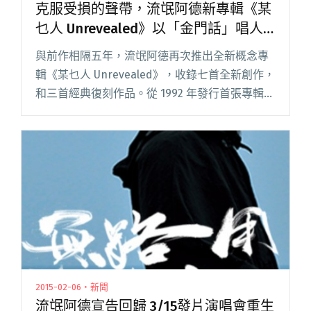
克服受損的聲帶，流氓阿德新專輯《某
乜人 Unrevealed》以「金門話」唱人
生故事
與前作相隔五年，流氓阿德再次推出全新概念專
輯《某乜人 Unrevealed》，收錄七首全新創作，
和三首經典復刻作品。從 1992 年發行首張專輯
《強強滾》、2000 年為照顧母親暫離樂壇，到
2015 年重新回到聽眾面前，30 年過去，流氓閱讀
全文 "克服受損的聲帶，流氓阿德新專輯《某乜
人 Unrevealed》以「金門話」唱人生故事"
2015-02-06・新聞
流氓阿德宣告回歸 3/15發片演唱會重生