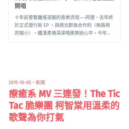
開唱
十年前曾暫離搖滾圈的音樂流氓──阿德，去年終
於正式發行新 EP ，與微光群島合作的〈無路用
的咖小〉，鐵漢柔情深深唱進樂迷心中，今年籌
備已久的新專輯終於要問世， 3/15 還將有發片演
唱會在台北 Legacy 展開！門票 2/6 中午 iND閱
讀全文 "流氓阿德宣告回歸 3/15發片演唱會重生
開唱"
2015-10-05・
新聞
療癒系 MV 三連發！The Tic
Tac 脆樂團 柯智棠用溫柔的
歌聲為你打氣