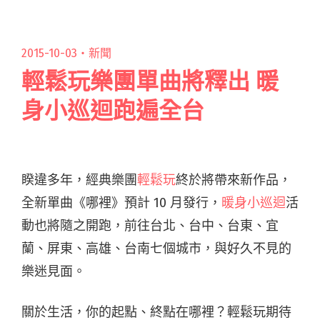
筆、 Vast & Hazy 助陣 共演「聽覺首映」音樂電
影"
2015-10-03・
新聞
輕鬆玩樂團單曲將釋出 暖
身小巡迴跑遍全台
睽違多年，經典樂團
輕鬆玩
終於將帶來新作品，
全新單曲《哪裡》預計 10 月發行，
暖身小巡迴
活
動也將隨之開跑，前往台北、台中、台東、宜
蘭、屏東、高雄、台南七個城市，與好久不見的
樂迷見面。
關於生活，你的起點、終點在哪裡？輕鬆玩期待