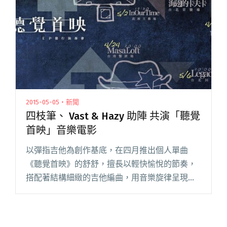
首發場，還有同樣將推出新作的cri閱讀全文 "聽
覺首映 看見音樂的故事"
2015-05-05・新聞
四枝筆、 Vast & Hazy 助陣 共演「聽覺
首映」音樂電影
以彈指吉他為創作基底，在四月推出個人單曲
《聽覺首映》的舒舒，擅長以輕快愉悅的節奏，
搭配著結構細緻的吉他編曲，用音樂旋律呈現一
段段鮮明的畫面，就像看一部音樂電影，用聽覺
享受聲光效果。巡迴最終場，將邀請目前皆處於
休團階段的「四枝筆」及「Vast閱讀全文 "四枝