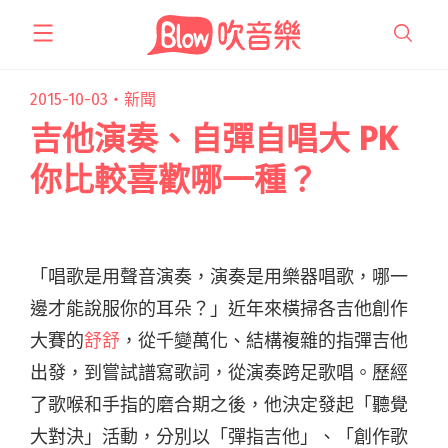
跳
至
主
要
2015-10-03・
新聞
內
吉他演奏、自彈自唱大 PK
容
你比較喜歡哪一種？
「唱歌是用聲音演奏，演奏是用樂器唱歌，哪一
邊才能說服你的耳朵？」近年來橫掃各吉他創作
大賽的
舒舒
，從千變萬化、結構複雜的指彈吉他
出發，到嘗試譜寫歌詞，從演奏跨足歌唱。歷經
了歌喉和手指的磨合期之後，他決定發起「聽覺
大對決」活動，分別以「彈指吉他」、「創作歌