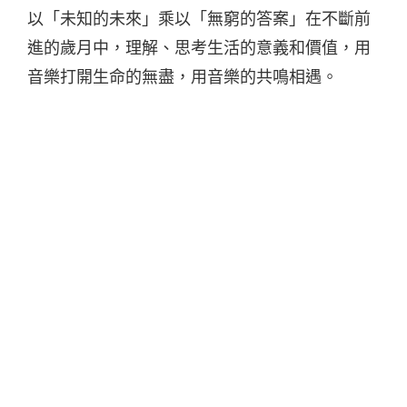
以「未知的未來」乘以「無窮的答案」在不斷前
進的歲月中，理解、思考生活的意義和價值，用
音樂打開生命的無盡，用音樂的共鳴相遇。
成軍於 1998 年的輕鬆玩，曾經打造出〈看
清〉、〈忘了〉、〈想自由〉等不少膾炙人口的
歌曲，琅琅上口的歌詞和動聽的旋律，讓歌曲傳
唱甚廣，其中電影《海角七號》的片尾曲〈風光
明媚〉，簡單輕快的音樂，散發出的純粹之感，