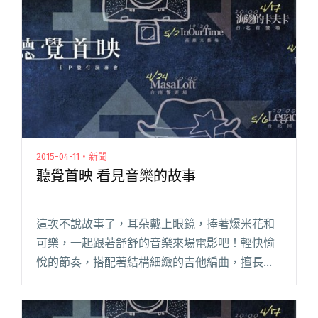
2015-04-11・新聞
聽覺首映 看見音樂的故事
這次不說故事了，耳朵戴上眼鏡，捧著爆米花和
可樂，一起跟著舒舒的音樂來場電影吧！輕快愉
悅的節奏，搭配著結構細緻的吉他編曲，擅長彈
指吉他的舒舒，即將發行個人單曲「聽覺首
映」，用音樂旋律呈現一段段鮮明的畫面。作品