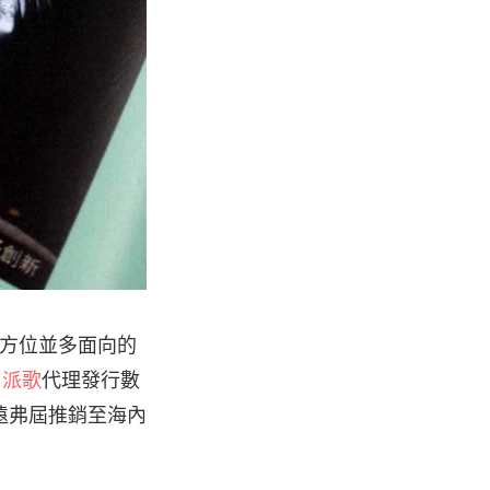
為全方位並多面向的
r 派歌
代理發行數
遠弗屆推銷至海內