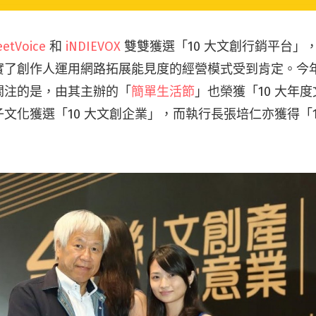
eetVoice
和
iNDIEVOX
雙雙獲選「10 大文創行銷平台」
創作人運用網路拓展能見度的經營模式受到肯定。今年 Stre
關注的是，由其主辦的「
簡單生活節
」也榮獲「10 大年
文化獲選「10 大文創企業」，而執行長張培仁亦獲得「1
！