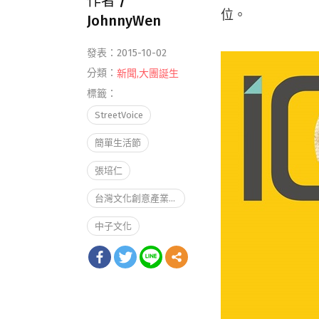
作者 /
位。
JohnnyWen
發表：2015-10-02
分類：
新聞
,
大團誕生
標籤：
StreetVoice
簡單生活節
張培仁
台灣文化創意產業100大獎
中子文化