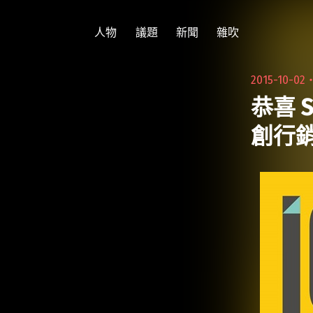
跳
至
人物
議題
新聞
雜吹
主
要
2015-10-02
內
恭喜 S
容
創行